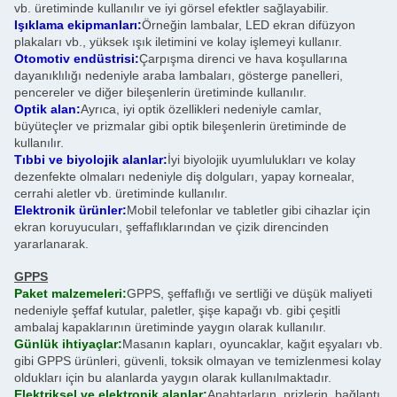
vb. üretiminde kullanılır ve iyi görsel efektler sağlayabilir.
Işıklama ekipmanları:
Örneğin lambalar, LED ekran difüzyon
plakaları vb., yüksek ışık iletimini ve kolay işlemeyi kullanır.
Otomotiv endüstrisi:
Çarpışma direnci ve hava koşullarına
dayanıklılığı nedeniyle araba lambaları, gösterge panelleri,
pencereler ve diğer bileşenlerin üretiminde kullanılır.
Optik alan:
Ayrıca, iyi optik özellikleri nedeniyle camlar,
büyüteçler ve prizmalar gibi optik bileşenlerin üretiminde de
kullanılır.
Tıbbi ve biyolojik alanlar:
İyi biyolojik uyumlulukları ve kolay
dezenfekte olmaları nedeniyle diş dolguları, yapay kornealar,
cerrahi aletler vb. üretiminde kullanılır.
Elektronik ürünler:
Mobil telefonlar ve tabletler gibi cihazlar için
ekran koruyucuları, şeffaflıklarından ve çizik direncinden
yararlanarak.
GPPS
Paket malzemeleri:
GPPS, şeffaflığı ve sertliği ve düşük maliyeti
nedeniyle şeffaf kutular, paletler, şişe kapağı vb. gibi çeşitli
ambalaj kapaklarının üretiminde yaygın olarak kullanılır.
Günlük ihtiyaçlar:
Masanın kapları, oyuncaklar, kağıt eşyaları vb.
gibi GPPS ürünleri, güvenli, toksik olmayan ve temizlenmesi kolay
oldukları için bu alanlarda yaygın olarak kullanılmaktadır.
Elektriksel ve elektronik alanlar:
Anahtarların, prizlerin, bağlantı