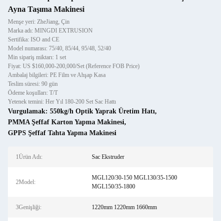
Ayna Taşıma Makinesi
Menşe yeri: ZheJiang, Çin
Marka adı: MINGDI EXTRUSION
Sertifika: ISO and CE
Model numarası: 75/40, 85/44, 95/48, 52/40
Min sipariş miktarı: 1 set
Fiyat: US $160,000-200,000/Set (Reference FOB Price)
Ambalaj bilgileri: PE Film ve Ahşap Kasa
Teslim süresi: 90 gün
Ödeme koşulları: T/T
Yetenek temini: Her Yıl 180-200 Set Sac Hattı
Vurgulamak:
550kg/h Optik Yaprak Üretim Hatı
,
PMMA Şeffaf Karton Yapma Makinesi
,
GPPS Şeffaf Tahta Yapma Makinesi
1Ürün Adı:
Sac Ekstruder
MGL120/30-150 MGL130/35-1500
2Model:
MGL150/35-1800
3Genişliği:
1220mm 1220mm 1660mm