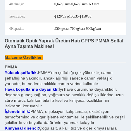
4Kalınlığı:
0,6-2,8 mm 0,6-2,8 mm 1-3 mm
5ekstruder:
ɸ120/35 ɸ130/35 ɸ150/35
6Kapasite:
550kg/saat 700kg/saat 900kg/saat
Otomatik Optik Yaprak Üretim Hatı GPPS PMMA Şeffaf
Ayna Taşıma Makinesi
Malzeme Özellikleri
PMMA
Yüksek şeffaflık:
PMMA'nın şeffaflığı çok yüksektir, camın
şeffaflığına yakındır, ancak ağırlığı sadece camın yaklaşık
yarısıdır, bu nedenle sıklıkla camın yerine kullanılır.
Hava koşullarına dayanıklı:
İyi hava durumuna dayanıklıdır,
dışarıda güneş ışığına, yağmura ve sıcaklık değişikliklerine uzun
süre maruz kalırken bile fiziksel ve kimyasal özelliklerinin
istikrarını koruyabilir.
İşlenebilirlik:
PMMA, enjeksiyon kalıplaması, ekstrüzyon,
termoforming ve diğer işleme yöntemleri ile şekillenebilir ve çeşitli
şekillerde ve boyutlarda ürünler yapmak kolaydır.
Kimyasal direnci:
Çoğu asit, alkali, tuz ve diğer kimyasallara