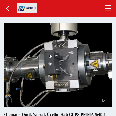
3
/4
Otomatik Optik Yaprak Üretim Hatı GPPS PMMA Şeffaf