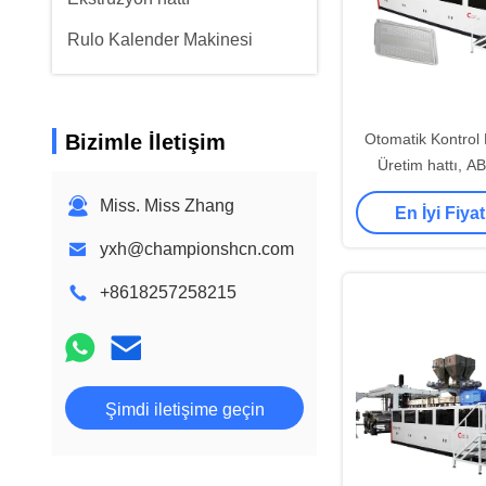
Rulo Kalender Makinesi
Bizimle İletişim
Otomatik Kontrol 
Üretim hattı, 
Yaprak Ekstrüzyon 
Miss. Miss Zhang
En İyi Fiyat
yxh@championshcn.com
+8618257258215
Şimdi iletişime geçin