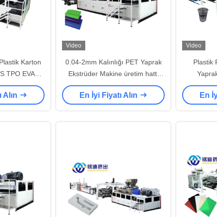
Video
Video
Plastik Karton
0.04-2mm Kalınlığı PET Yaprak
Plasti
ABS TPO EVA
Ekstrüder Makine üretim hattı
Yaprak
hattı Tek vida
Tek / İkiz vida
Ekstrüder H
ı Alın
En İyi Fiyatı Alın
En İy