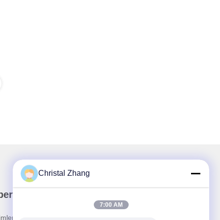
Christal Zhang
ber Bültenimiz
7:00 AM
rimler ve daha fazlası için bültenimize abone olun.