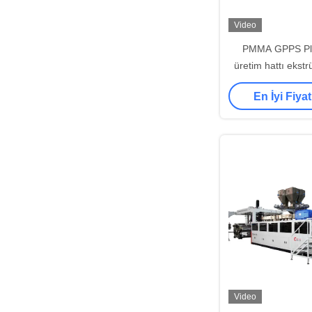
Video
PMMA GPPS Pla
üretim hattı ekst
550kg/H 700kg
En İyi Fiyat
Video