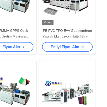
Video
k PMMA GPPS Optik
PE PVC TPO EVA Geomembran
 Üretim Makinesi
Yaprak Ekstrüzyon Hattı Tek vida
attı 0.6-3mm Kalınlığı
SIEMENS kontrolü
i Fiyatı Alın
En İyi Fiyatı Alın