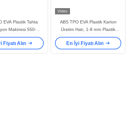
Video
 EVA Plastik Tahta
ABS TPO EVA Plastik Karton
zyon Makinesi 550-
Üretim Hatı, 1-8 mm Plastik
H Otomasyon Özel
Yaprak Ekstrüzyon Makinesi
i Fiyatı Alın
En İyi Fiyatı Alın