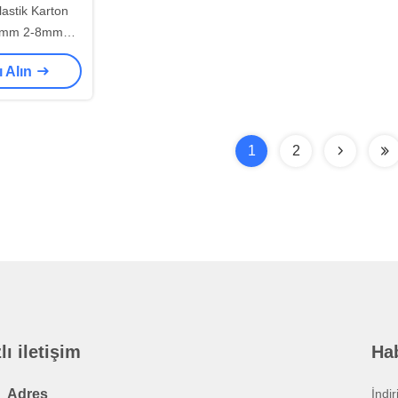
stik Karton
-6mm 2-8mm
50kg/H
ı Alın
1
2
lı iletişim
Ha
Adres
İndi