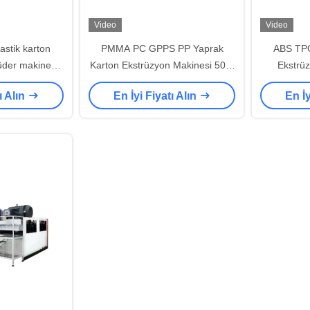
Video
Video
stik karton
PMMA PC GPPS PP Yaprak
ABS TPO
rüder makinesi
Karton Ekstrüzyon Makinesi 500-
Ekstrü
/H 900kg/H
750kg/h SIEMENS Kontrol
750Kg/
ı Alın
En İyi Fiyatı Alın
En İy