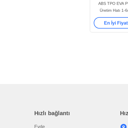
ABS TPO EVA Pla
Üretim Hatı 1
550kg/H 7
En İyi Fiyat
Hızlı bağlantı
Hız
Evde