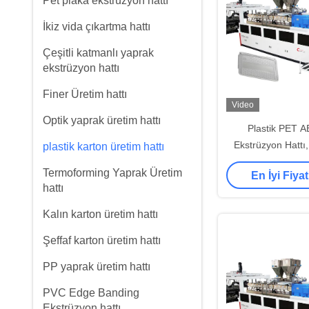
Pet plaka ekstrüzyon hattı
İkiz vida çıkartma hattı
Çeşitli katmanlı yaprak
ekstrüzyon hattı
Finer Üretim hattı
Video
Optik yaprak üretim hattı
Plastik PET A
Ekstrüzyon Hattı,
plastik karton üretim hattı
Üretim Hattı
Termoforming Yaprak Üretim
En İyi Fiyat
hattı
Kalın karton üretim hattı
Şeffaf karton üretim hattı
PP yaprak üretim hattı
PVC Edge Banding
Ekstrüzyon hattı