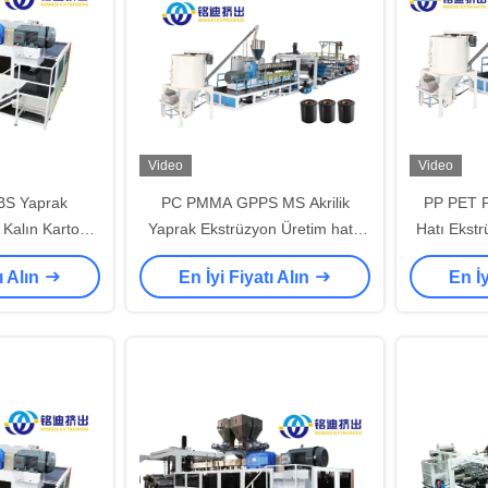
Video
Video
BS Yaprak
PC PMMA GPPS MS Akrilik
PP PET P
 Kalın Karton
Yaprak Ekstrüzyon Üretim hattı
Hatı Ekst
 Tek vida
Özel
1600mm 18
ı Alın
En İyi Fiyatı Alın
En İy