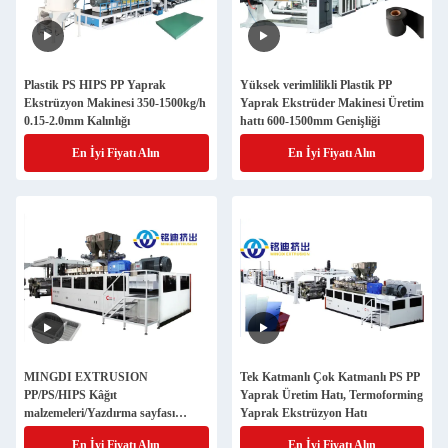
Plastik PS HIPS PP Yaprak
Yüksek verimlilikli Plastik PP
Ekstrüzyon Makinesi 350-1500kg/h
Yaprak Ekstrüder Makinesi Üretim
0.15-2.0mm Kalınlığı
hattı 600-1500mm Genişliği
En İyi Fiyatı Alın
En İyi Fiyatı Alın
MINGDI EXTRUSION
Tek Katmanlı Çok Katmanlı PS PP
PP/PS/HIPS Kâğıt
Yaprak Üretim Hatı, Termoforming
malzemeleri/Yazdırma sayfası
Yaprak Ekstrüzyon Hatı
üretim hattı
En İyi Fiyatı Alın
En İyi Fiyatı Alın