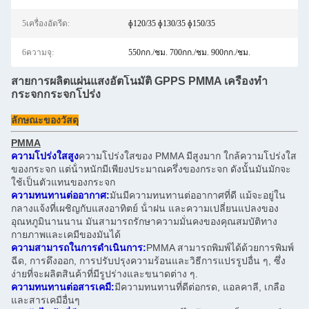
5เครื่องอัดรีด:
ɸ120/35 ɸ130/35 ɸ150/35
6ความจุ:
550กก./ชม. 700กก./ชม. 900กก./ชม.
สายการผลิตแผ่นแสงอัตโนมัติ GPPS PMMA เครื่องทํา
กระจกกระจกโปร่ง
ลักษณะของวัสดุ
PMMA
ความโปร่งใสสูง
ความโปร่งใสของ PMMA มีสูงมาก ใกล้ความโปร่งใส
ของกระจก แต่น้ําหนักมีเพียงประมาณครึ่งของกระจก ดังนั้นมันมักจะ
ใช้เป็นตัวแทนของกระจก
ความทนทานต่ออากาศ:
มันมีความทนทานต่ออากาศที่ดี แม้จะอยู่ใน
กลางแจ้งที่เผชิญกับแสงอาทิตย์ น้ําฝน และความเปลี่ยนแปลงของ
อุณหภูมินานนาน มันสามารถรักษาความมั่นคงของคุณสมบัติทาง
กายภาพและเคมีของมันได้
ความสามารถในการดําเนินการ:
PMMA สามารถพิมพ์ได้ด้วยการพิมพ์
ฉีด, การดึงออก, การปรับปรุงความร้อนและวิธีการแปรรูปอื่น ๆ, ซึ่ง
ง่ายที่จะผลิตสินค้าที่มีรูปร่างและขนาดต่าง ๆ.
ความทนทานต่อสารเคมี:
มีความทนทานที่ดีต่อกรด, แอลคาลี, เกลือ
และสารเคมีอื่นๆ