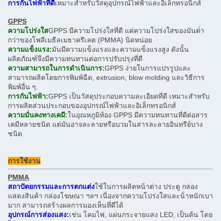
การกันไฟฟ้าที่ดี
เหมาะสําหรับวัสดุอุปกรณ์ไฟฟ้าและอิเล็กทรอนิกส์
GPPS
ความโปร่งใส
GPPS มีความโปร่งใสที่ดี แต่ความโปร่งใสของมันต่ํา
กว่าของโพลีเมธีลเมธาครีเลต (PMMA) นิดหน่อย
ความแข็งแรง:
มันมีความแข็งแรงและความแข็งแรงสูง ดังนั้น
ผลิตภัณฑ์จึงมีความทนทานต่อการปรับปรุงที่ดี
ความสามารถในการดําเนินการ:
GPPS ง่ายในการแปรรูปและ
สามารถผลิตโดยการพิมพ์ฉีด, extrusion, blow molding และวิธีการ
พิมพ์อื่น ๆ.
การกันไฟฟ้า:
GPPS เป็นวัสดุประกอบความละเอียดที่ดี เหมาะสําหรับ
การผลิตส่วนประกอบของอุปกรณ์ไฟฟ้าและอิเล็กทรอนิกส์
ความมั่นคงทางเคมี:
ในอุณหภูมิห้อง GPPS มีความทนทานที่ดีต่อสาร
เคมีหลายชนิด แต่มันอาจละลายหรือบวมในสารละลายอินทรีย์บาง
ชนิด
การใช้งาน
PMMA
สถาปัตยกรรมและการตกแต่ง
ใช้ในการผลิตหน้าต่าง ประตู กล่อง
แสดงสินค้า กล่องโฆษณา ฯลฯ เนื่องจากความโปร่งใสและน้ําหนักเบา
มาก สามารถสร้างผลการมองเห็นที่ดีได้
อุปกรณ์การส่องแสง:
เช่น โคมไฟ, แผ่นกระจายแสง LED, เป็นต้น โดย