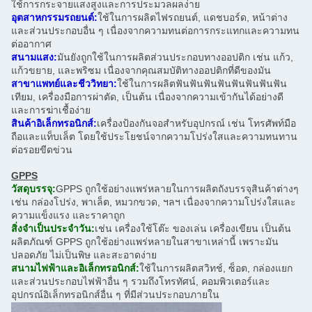
ใช้การกระจายแสงสูงและการประมวลผลง่าย
อุตสาหกรรมรถยนต์:
ใช้ในการผลิตไฟรถยนต์, แดชบอร์ด, หน้าต่าง
และส่วนประกอบอื่น ๆ เนื่องจากความทนต่อการกระแทกและความทน
ต่ออากาศ
สนามแสง:
มันยังถูกใช้ในการผลิตส่วนประกอบทางออปติก เช่น แก้ว,
แก้วขยาย, และพริซม เนื่องจากคุณสมบัติทางออปติกที่ดีของมัน
สาขาแพทย์และชีววิทยา:
ใช้ในการผลิตฟันฟันฟันฟันฟันฟันฟันฟัน
เทียม, เครื่องมือการผ่าตัด, เป็นต้น เนื่องจากความเข้ากันได้อย่างดี
และการฆ่าเชื้อง่าย
สินค้าอิเล็กทรอนิกส์:
เครื่องป้องกันจอสําหรับอุปกรณ์ เช่น โทรศัพท์มือ
ถือและแท็บเล็ต โดยใช้ประโยชน์จากความโปร่งใสและความทนทาน
ต่อรอยขีดข่วน
GPPS
วัสดุบรรจุ:
GPPS ถูกใช้อย่างแพร่หลายในการผลิตถังบรรจุสินค้าต่างๆ
เช่น กล่องโปร่ง, พาเล็ต, หมวกขวด, ฯลฯ เนื่องจากความโปร่งใสและ
ความแข็งแรง และราคาถูก
สิ่งจําเป็นประจําวัน:
เช่น เครื่องใช้โต๊ะ ของเล่น เครื่องเขียน เป็นต้น
ผลิตภัณฑ์ GPPS ถูกใช้อย่างแพร่หลายในสาขาเหล่านี้ เพราะมัน
ปลอดภัย ไม่เป็นพิษ และสะอาดง่าย
สนามไฟฟ้าและอิเล็กทรอนิกส์:
ใช้ในการผลิตสวิทช์, ซ็อต, กล่องแยก
และส่วนประกอบไฟฟ้าอื่น ๆ รวมถึงโทรทัศน์, คอมพิวเตอร์และ
อุปกรณ์อิเล็กทรอนิกส์อื่น ๆ ที่มีส่วนประกอบภายใน