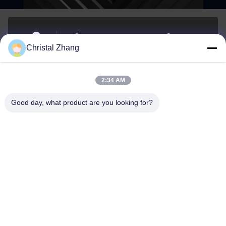
เลขที่ 1 ถนน Xianghu, เขตอุตสาหกรรมเมือง Si'an,
Christal Zhang
จังหวัด Changxing, เมือง Huzhou, จังหวัด Zhejiang
ที่อยู่
2:34 AM
yxh@championshcn.com
Good day, what product are you looking for?
อีเมล
+8618257258215
โทรศัพท์