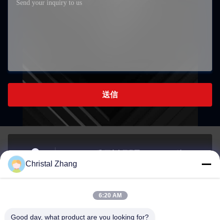
送信
チェンジング郡西安市工業区, チェンジング市, チェ
Christal Zhang
ンジング市
住所
6:20 AM
yxh@championshcn.com
Good day, what product are you looking for?