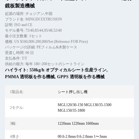
鏡板製造機械
起源の場所: チェジアン,中国
ブランド名: MINGDI EXTRUSION
証明: ISO and CE
モデル番号: 75/40,85/44,95/48,52/40
最小注文数量: 1セット
価格: US $160,000-200,000/Set (Reference FOB Price)
パッケージの詳細: PEフィルム&木製ケース
受渡し時間: 90 日
支払条件: T/T
供給の能力: 毎年 180~200セットのシートライン
ハイライト:
550kg/h オプティカルシート生産ライン
,
PMMA 透明板を作る機械
,
GPPS 透明板を作る機械
1製品名:
シート押し出し機
MGL120/30-150 MGL130/35-1500
2モデル:
MGL150/35-1800
3幅:
1220mm 1220mm 1660mm
4厚さ:
00.6-2.8mm 0.6-2.8mm 1〜3mm