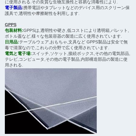
に使用される.その良質な生物互換性と容易な消毒性により.
電子製品:
携帯電話やタブレットなどのデバイス用のスクリーン保
護具で,透明性や摩擦耐性を利用します.
GPPS
包装材料:
GPPSは,透明性や硬さ,低コストにより透明箱,パレット,
ボトル蓋など,様々な包装容器の製造に広く使用されています.
日用品:
テーブルウェア,おもちゃ,文具など GPPS製品は安全で無
毒で清潔なので,これらの分野で広く使用されています.
電気と電子場:
スイッチ,ソケット,接続ボックス,その他の電気部品,
テレビ,コンピュータ,その他の電子製品,内部構造部品の製造に使
用される.