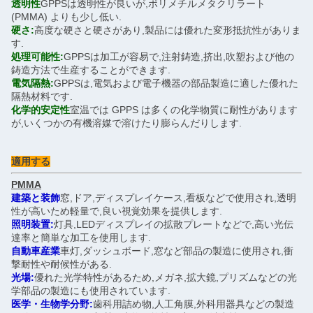
透明性
GPPSは透明性が良いが,ポリメチルメタクリラート
(PMMA) よりも少し低い.
硬さ:
高度な硬さと硬さがあり,製品には優れた変形抵抗性がありま
す.
処理可能性:
GPPSは加工が容易で,注射鋳造,挤出,吹塑および他の
鋳造方法で生産することができます.
電気隔熱:
GPPSは,電気および電子機器の部品製造に適した優れた
隔熱材料です.
化学的安定性
室温では GPPS は多くの化学物質に耐性があります
が,いくつかの有機溶媒で溶けたり膨らんだりします.
適用する
PMMA
建築と装飾
窓,ドア,ディスプレイケース,看板などで使用され,透明
性が高いため軽量で,良い視覚効果を提供します.
照明装置:
灯具,LEDディスプレイの拡散プレートなどで,高い光伝
達率と簡単な加工を使用します.
自動車産業
車灯,ダッシュボード,窓など部品の製造に使用され,衝
撃耐性や耐候性がある.
光場:
優れた光学特性があるため,メガネ,拡大鏡,プリズムなどの光
学部品の製造にも使用されています.
医学・生物学分野:
歯科用詰め物,人工角膜,外科用器具などの製造