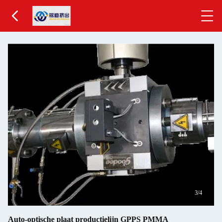
3
/4
Auto-optische plaat productielijn GPPS PMMA