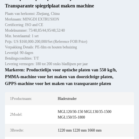
Transparante spiegelplaat maken machine
Plaats van herkomst: Zhejiang, China
Merknaam: MINGDI EXTRUSION
Certificering: ISO and CE
Modelnummer: 75/40,85/44,95/48,52/40
Min. bestelaantal: 1 set
Prijs: US $160,000-200,000/Set (Reference FOB Price)
Verpakking Details: PE-film en houten behuizing
Levertijd: 90 dagen
Betalingscondities: T/T
Levering vermogen: 180 tot 200 stuks bladlijnen per jaar
Markeren:
Productielijn voor optische platen van 550 kg/h
,
PMMA-machine voor het maken van doorzichtige platen
,
GPPS-machine voor het maken van transparante platen
1Productnaam:
Bladextruder
MGL120/30-150 MGL130/35-1500
2Model:
MGL150/35-1800
3Breedte:
1220 mm 1220 mm 1660 mm