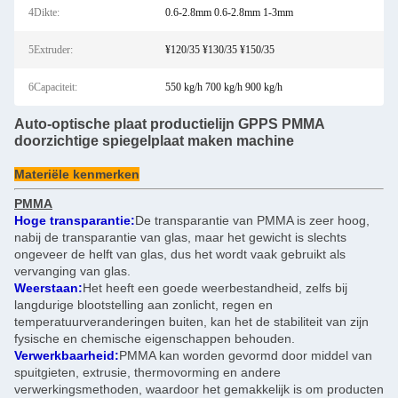
4Dikte:
0.6-2.8mm 0.6-2.8mm 1-3mm
5Extruder:
¥120/35 ¥130/35 ¥150/35
6Capaciteit:
550 kg/h 700 kg/h 900 kg/h
Auto-optische plaat productielijn GPPS PMMA
doorzichtige spiegelplaat maken machine
Materiële kenmerken
PMMA
Hoge transparantie:
De transparantie van PMMA is zeer hoog,
nabij de transparantie van glas, maar het gewicht is slechts
ongeveer de helft van glas, dus het wordt vaak gebruikt als
vervanging van glas.
Weerstaan:
Het heeft een goede weerbestandheid, zelfs bij
langdurige blootstelling aan zonlicht, regen en
temperatuurveranderingen buiten, kan het de stabiliteit van zijn
fysische en chemische eigenschappen behouden.
Verwerkbaarheid:
PMMA kan worden gevormd door middel van
spuitgieten, extrusie, thermovorming en andere
verwerkingsmethoden, waardoor het gemakkelijk is om producten