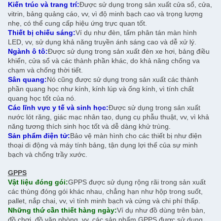
Kiến trúc và trang trí:
Được sử dụng trong sản xuất cửa sổ, cửa,
vitrin, bảng quảng cáo, vv, vì độ minh bạch cao và trọng lượng
nhẹ, có thể cung cấp hiệu ứng trực quan tốt.
Thiết bị chiếu sáng:
Ví dụ như đèn, tấm phân tán màn hình
LED, vv, sử dụng khả năng truyền ánh sáng cao và dễ xử lý.
Ngành ô tô:
Được sử dụng trong sản xuất đèn xe hơi, bảng điều
khiển, cửa sổ và các thành phần khác, do khả năng chống va
chạm và chống thời tiết.
Sân quang:
Nó cũng được sử dụng trong sản xuất các thành
phần quang học như kính, kính lúp và ống kính, vì tính chất
quang học tốt của nó.
Các lĩnh vực y tế và sinh học:
Được sử dụng trong sản xuất
nước lót răng, giác mạc nhân tạo, dụng cụ phẫu thuật, vv, vì khả
năng tương thích sinh học tốt và dễ dàng khử trùng.
Sản phẩm điện tử:
Bảo vệ màn hình cho các thiết bị như điện
thoại di động và máy tính bảng, tận dụng lợi thế của sự minh
bạch và chống trầy xước.
GPPS
Vật liệu đóng gói:
GPPS được sử dụng rộng rãi trong sản xuất
các thùng đóng gói khác nhau, chẳng hạn như hộp trong suốt,
pallet, nắp chai, vv, vì tính minh bạch và cứng và chi phí thấp.
Những thứ cần thiết hàng ngày:
Ví dụ như đồ dùng trên bàn,
đồ chơi, đồ văn phòng, vv, các sản phẩm GPPS được sử dụng