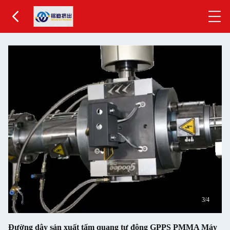
3
/4
Đường dây sản xuất tấm quang tự động GPPS PMMA Máy