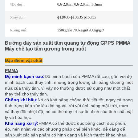
4Độ dày:
0,6-2,8mm 0,6-2,8mm 1-3mm
5máy đùn:
ɸ120/35 ɸ130/35 ɸ150/35
6Công suất:
550kg/giờ 700kg/giờ 900kg/giờ
Đường dây sản xuất tấm quang tự động GPPS PMMA
Máy chế tạo tấm gương trong suốt
Đặc điểm vật chất
PMMA
Độ minh bạch cao:
Độ minh bạch của PMMA rất cao, gần với độ
minh bạch của thủy tinh, nhưng trọng lượng chỉ bằng khoảng một
nửa của thủy tinh, vì vậy nó thường được sử dụng như một chất
thay thế cho thủy tinh.
Chống khí hậu:
Nó có khả năng chống thời tiết tốt, ngay cả trong
tình trạng tiếp xúc lâu dài ngoài trời với ánh sáng mặt trời, mưa
và thay đổi nhiệt độ, nó có thể duy trì sự ổn định của tính chất vật
lý và hóa học.
Khả năng xử lý:
PMMA có thể được đúc bằng cách đúc phun,
ép, nén nhiệt và các phương pháp chế biến khác, dễ dàng để
sản xuất các sản phẩm có hình dạng và kích thước khác nhau.