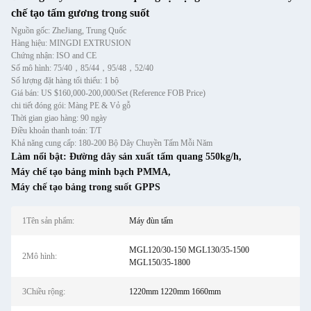
chế tạo tấm gương trong suốt
Nguồn gốc: ZheJiang, Trung Quốc
Hàng hiệu: MINGDI EXTRUSION
Chứng nhận: ISO and CE
Số mô hình: 75/40，85/44，95/48，52/40
Số lượng đặt hàng tối thiểu: 1 bộ
Giá bán: US $160,000-200,000/Set (Reference FOB Price)
chi tiết đóng gói: Màng PE & Vỏ gỗ
Thời gian giao hàng: 90 ngày
Điều khoản thanh toán: T/T
Khả năng cung cấp: 180-200 Bộ Dây Chuyền Tấm Mỗi Năm
Làm nổi bật:
Đường dây sản xuất tấm quang 550kg/h
,
Máy chế tạo bảng minh bạch PMMA
,
Máy chế tạo bảng trong suốt GPPS
1Tên sản phẩm:
Máy đùn tấm
MGL120/30-150 MGL130/35-1500
2Mô hình:
MGL150/35-1800
3Chiều rộng:
1220mm 1220mm 1660mm