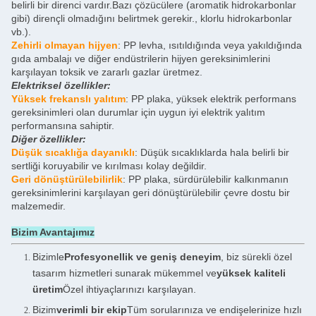
belirli bir direnci vardır.Bazı çözücülere (aromatik hidrokarbonlar
gibi) dirençli olmadığını belirtmek gerekir., klorlu hidrokarbonlar
vb.).
Zehirli olmayan hijyen
: PP levha, ısıtıldığında veya yakıldığında
gıda ambalajı ve diğer endüstrilerin hijyen gereksinimlerini
karşılayan toksik ve zararlı gazlar üretmez.
Elektriksel özellikler:
Yüksek frekanslı yalıtım
: PP plaka, yüksek elektrik performans
gereksinimleri olan durumlar için uygun iyi elektrik yalıtım
performansına sahiptir.
Diğer özellikler:
Düşük sıcaklığa dayanıklı
: Düşük sıcaklıklarda hala belirli bir
sertliği koruyabilir ve kırılması kolay değildir.
Geri dönüştürülebilirlik
: PP plaka, sürdürülebilir kalkınmanın
gereksinimlerini karşılayan geri dönüştürülebilir çevre dostu bir
malzemedir.
Bizim Avantajımız
Bizimle
Profesyonellik ve geniş deneyim
, biz sürekli özel
tasarım hizmetleri sunarak mükemmel ve
yüksek kaliteli
üretim
Özel ihtiyaçlarınızı karşılayan.
Bizim
verimli bir ekip
Tüm sorularınıza ve endişelerinize hızlı