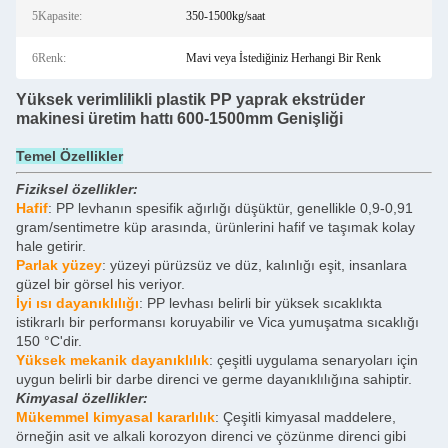
5Kapasite:
350-1500kg/saat
6Renk:
Mavi veya İstediğiniz Herhangi Bir Renk
Yüksek verimlilikli plastik PP yaprak ekstrüder
makinesi üretim hattı 600-1500mm Genişliği
Temel Özellikler
Fiziksel özellikler:
Hafif
: PP levhanın spesifik ağırlığı düşüktür, genellikle 0,9-0,91
gram/sentimetre küp arasında, ürünlerini hafif ve taşımak kolay
hale getirir.
Parlak yüzey
: yüzeyi pürüzsüz ve düz, kalınlığı eşit, insanlara
güzel bir görsel his veriyor.
İyi ısı dayanıklılığı
: PP levhası belirli bir yüksek sıcaklıkta
istikrarlı bir performansı koruyabilir ve Vica yumuşatma sıcaklığı
150 °C'dir.
Yüksek mekanik dayanıklılık
: çeşitli uygulama senaryoları için
uygun belirli bir darbe direnci ve germe dayanıklılığına sahiptir.
Kimyasal özellikler:
Mükemmel kimyasal kararlılık
: Çeşitli kimyasal maddelere,
örneğin asit ve alkali korozyon direnci ve çözünme direnci gibi