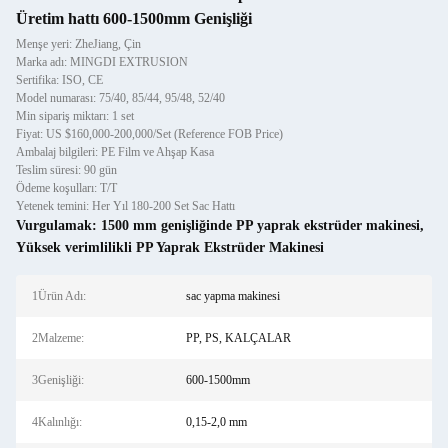
Üretim hattı 600-1500mm Genişliği
Menşe yeri: ZheJiang, Çin
Marka adı: MINGDI EXTRUSION
Sertifika: ISO, CE
Model numarası: 75/40, 85/44, 95/48, 52/40
Min sipariş miktarı: 1 set
Fiyat: US $160,000-200,000/Set (Reference FOB Price)
Ambalaj bilgileri: PE Film ve Ahşap Kasa
Teslim süresi: 90 gün
Ödeme koşulları: T/T
Yetenek temini: Her Yıl 180-200 Set Sac Hattı
Vurgulamak:
1500 mm genişliğinde PP yaprak ekstrüder makinesi
,
Yüksek verimlilikli PP Yaprak Ekstrüder Makinesi
1Ürün Adı:
sac yapma makinesi
2Malzeme:
PP, PS, KALÇALAR
3Genişliği:
600-1500mm
4Kalınlığı:
0,15-2,0 mm