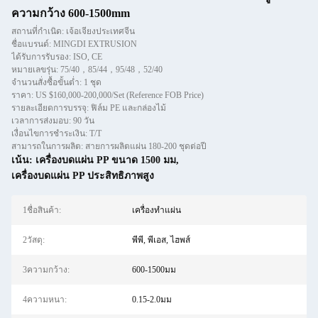
ความกว้าง 600-1500mm
สถานที่กำเนิด: เจ้อเจียงประเทศจีน
ชื่อแบรนด์: MINGDI EXTRUSION
ได้รับการรับรอง: ISO, CE
หมายเลขรุ่น: 75/40，85/44，95/48，52/40
จำนวนสั่งซื้อขั้นต่ำ: 1 ชุด
ราคา: US $160,000-200,000/Set (Reference FOB Price)
รายละเอียดการบรรจุ: ฟิล์ม PE และกล่องไม้
เวลาการส่งมอบ: 90 วัน
เงื่อนไขการชำระเงิน: T/T
สามารถในการผลิต: สายการผลิตแผ่น 180-200 ชุดต่อปี
เน้น:
เครื่องบดแผ่น PP ขนาด 1500 มม
,
เครื่องบดแผ่น PP ประสิทธิภาพสูง
1ชื่อสินค้า:
เครื่องทำแผ่น
2วัสดุ:
พีพี, พีเอส, ไฮพส์
3ความกว้าง:
600-1500มม
4ความหนา:
0.15-2.0มม