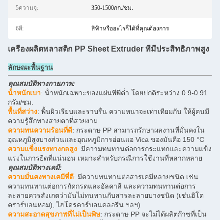
5ความจุ:
350-1500กก./ชม.
6สี:
สีฟ้าหรืออะไรก็ได้ที่คุณต้องการ
เครื่องผลิตพลาสติก PP Sheet Extruder ที่มีประสิทธิภาพสูง
ลักษณะพื้นฐาน
คุณสมบัติทางกายภาพ:
น้ําหนักเบา
: น้ําหนักเฉพาะของแผ่นพีพีต่ํา โดยปกติระหว่าง 0.9-0.91
กรัม/ซม.
พื้นที่สว่าง
: พื้นผิวเรียบและราบรื่น ความหนาจะเท่าเทียมกัน ให้ผู้คนมี
ความรู้สึกทางสายตาที่สวยงาม
ความทนความร้อนที่ดี
: กระดาษ PP สามารถรักษาผลงานที่มั่นคงใน
อุณหภูมิสูงบางส่วนและอุณหภูมิการอ่อนแอ Vica ของมันคือ 150 °C
ความแข็งแรงทางกลสูง
: มีความทนทานต่อการกระแทกและความแข็ง
แรงในการยืดที่แน่นอน เหมาะสําหรับกรณีการใช้งานที่หลากหลาย
คุณสมบัติทางเคมี:
ความมั่นคงทางเคมีที่ดี
: มีความทนทานต่อสารเคมีหลายชนิด เช่น
ความทนทานต่อการกัดกรดและอัลคาลี และความทนทานต่อการ
ละลายควรสังเกตว่ามันไม่ทนทานกับสารละลายบางชนิด (เช่นฮิโด
คราร์บอนหอม), ไฮโดรคาร์บอนคลอรีน ฯลฯ)
ความสะอาดสุขภาพที่ไม่เป็นพิษ
: กระดาษ PP จะไม่ได้ผลิตก๊าซที่เป็น