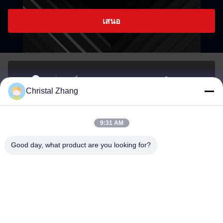
เสนอ
เลขที่ 1 ถนน Xianghu, เขตอุตสาหกรรมเมือง Si'an,
Christal Zhang
จังหวัด Changxing, เมือง Huzhou, จังหวัด Zhejiang
ที่อยู่
9:31 AM
yxh@championshcn.com
Good day, what product are you looking for?
อีเมล
+8618257258215
โทรศัพท์