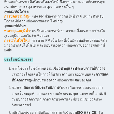
พิษและอันตรายเมื่อร้อนหรือเผาไหม้ ซึ่งตอบสนองความต้องการสุข
อนามัยของบรรจุอาหารและอุตสาหกรรมอื่น ๆ
คุณสมบัติไฟฟ้า:
การปิดความถี่สูง
: ผนัง PP มีผลงานการกันไฟฟ้าที่ดี เหมาะสําหรับ
โอกาสที่มีความต้องการผลงานไฟฟ้าสูง
คุณสมบัติอื่นๆ
ทนต่ออุณหภูมิต่ํา
: มันยังคงสามารถรักษาความแข็งแรงบางอย่างใน
อุณหภูมิต่ําและไม่ง่ายที่จะแตก
การนําไปใช้ใหม่
: กระดาษ PP เป็นวัสดุที่เป็นมิตรต่อสิ่งแวดล้อมที่สา
มารถนํากลับไปใช้ได้ และตอบสนองความต้องการของการพัฒนาที่
ยั่งยืน
ประโยชน์ ของ เรา
การใช้ประโยชน์จาก
ความเชี่ยวชาญและประสบการณ์ที่กว้าง
เรามักจะโดดเด่นในการให้บริการด้านการออกแบบและ
การผลิต
ที่มีคุณภาพสูง
ที่ตอบสนองความต้องการพิเศษของคุณ
ของเรา
ทีมงานที่มีประสิทธิภาพ
รับประกันการตอบสนองอย่าง
รวดเร็วต่อทุกคําถามและความกังวลของคุณ นอกจากนี้เรายังมี
ระบบการจัดการคุณภาพที่ครบวงจรและมีความเข้มงวดทาง
วิทยาศาสตร์
ผลิตภัณฑ์ของเรายึดถือมาตรฐานที่เข้มงวด
ISO และ CE
, รับ