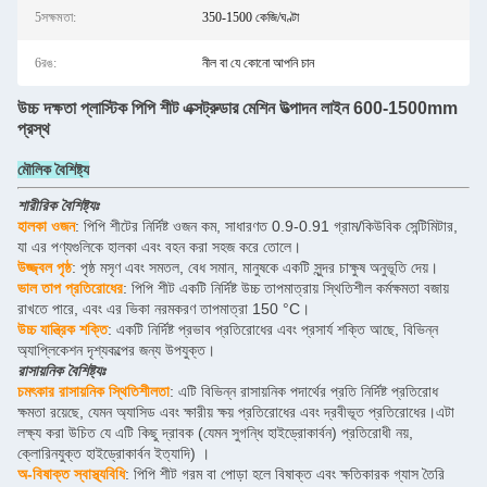
5সক্ষমতা:
350-1500 কেজি/ঘণ্টা
6রঙ:
নীল বা যে কোনো আপনি চান
উচ্চ দক্ষতা প্লাস্টিক পিপি শীট এক্সট্রুডার মেশিন উত্পাদন লাইন 600-1500mm
প্রস্থ
মৌলিক বৈশিষ্ট্য
শারীরিক বৈশিষ্ট্যঃ
হালকা ওজন
: পিপি শীটের নির্দিষ্ট ওজন কম, সাধারণত 0.9-0.91 গ্রাম/কিউবিক সেন্টিমিটার,
যা এর পণ্যগুলিকে হালকা এবং বহন করা সহজ করে তোলে।
উজ্জ্বল পৃষ্ঠ
: পৃষ্ঠ মসৃণ এবং সমতল, বেধ সমান, মানুষকে একটি সুন্দর চাক্ষুষ অনুভূতি দেয়।
ভাল তাপ প্রতিরোধের
: পিপি শীট একটি নির্দিষ্ট উচ্চ তাপমাত্রায় স্থিতিশীল কর্মক্ষমতা বজায়
রাখতে পারে, এবং এর ভিকা নরমকরণ তাপমাত্রা 150 °C।
উচ্চ যান্ত্রিক শক্তি
: একটি নির্দিষ্ট প্রভাব প্রতিরোধের এবং প্রসার্য শক্তি আছে, বিভিন্ন
অ্যাপ্লিকেশন দৃশ্যকল্পের জন্য উপযুক্ত।
রাসায়নিক বৈশিষ্ট্যঃ
চমৎকার রাসায়নিক স্থিতিশীলতা
: এটি বিভিন্ন রাসায়নিক পদার্থের প্রতি নির্দিষ্ট প্রতিরোধ
ক্ষমতা রয়েছে, যেমন অ্যাসিড এবং ক্ষারীয় ক্ষয় প্রতিরোধের এবং দ্রবীভূত প্রতিরোধের।এটা
লক্ষ্য করা উচিত যে এটি কিছু দ্রাবক (যেমন সুগন্ধি হাইড্রোকার্বন) প্রতিরোধী নয়,
ক্লোরিনযুক্ত হাইড্রোকার্বন ইত্যাদি) ।
অ-বিষাক্ত স্বাস্থ্যবিধি
: পিপি শীট গরম বা পোড়া হলে বিষাক্ত এবং ক্ষতিকারক গ্যাস তৈরি