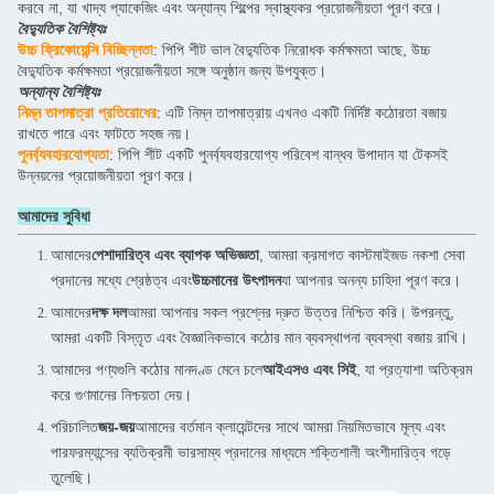
করবে না, যা খাদ্য প্যাকেজিং এবং অন্যান্য শিল্পের স্বাস্থ্যকর প্রয়োজনীয়তা পূরণ করে।
বৈদ্যুতিক বৈশিষ্ট্যঃ
উচ্চ ফ্রিকোয়েন্সি বিচ্ছিন্নতা
: পিপি শীট ভাল বৈদ্যুতিক নিরোধক কর্মক্ষমতা আছে, উচ্চ
বৈদ্যুতিক কর্মক্ষমতা প্রয়োজনীয়তা সঙ্গে অনুষ্ঠান জন্য উপযুক্ত।
অন্যান্য বৈশিষ্ট্যঃ
নিম্ন তাপমাত্রা প্রতিরোধের
: এটি নিম্ন তাপমাত্রায় এখনও একটি নির্দিষ্ট কঠোরতা বজায়
রাখতে পারে এবং ফাটতে সহজ নয়।
পুনর্ব্যবহারযোগ্যতা
: পিপি শীট একটি পুনর্ব্যবহারযোগ্য পরিবেশ বান্ধব উপাদান যা টেকসই
উন্নয়নের প্রয়োজনীয়তা পূরণ করে।
আমাদের সুবিধা
আমাদের
পেশাদারিত্ব এবং ব্যাপক অভিজ্ঞতা
, আমরা ক্রমাগত কাস্টমাইজড নকশা সেবা
প্রদানের মধ্যে শ্রেষ্ঠত্ব এবং
উচ্চমানের উৎপাদন
যা আপনার অনন্য চাহিদা পূরণ করে।
আমাদের
দক্ষ দল
আমরা আপনার সকল প্রশ্নের দ্রুত উত্তর নিশ্চিত করি। উপরন্তু,
আমরা একটি বিস্তৃত এবং বৈজ্ঞানিকভাবে কঠোর মান ব্যবস্থাপনা ব্যবস্থা বজায় রাখি।
আমাদের পণ্যগুলি কঠোর মানদণ্ড মেনে চলে
আইএসও এবং সিই
, যা প্রত্যাশা অতিক্রম
করে গুণমানের নিশ্চয়তা দেয়।
পরিচালিত
জয়-জয়
আমাদের বর্তমান ক্লায়েন্টদের সাথে আমরা নিয়মিতভাবে মূল্য এবং
পারফরম্যান্সের ব্যতিক্রমী ভারসাম্য প্রদানের মাধ্যমে শক্তিশালী অংশীদারিত্ব গড়ে
তুলেছি।