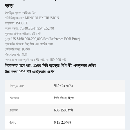
প্রস্থ
উৎপত্তি স্থল: ঝেজিয়াং, চীন
পরিচিতিমুলক নাম: MINGDI EXTRUSION
সাক্ষ্যদান: ISO, CE
মডেল নম্বার: 75/40,85/44,95/48,52/40
ন্যূনতম চাহিদার পরিমাণ: ১টি সেট
মূল্য: US $160,000-200,000/Set (Reference FOB Price)
প্যাকেজিং বিবরণ: পিই ফিল্ম এবং কাঠের কেস
ডেলিভারি সময়: 90 দিন
পরিশোধের শর্ত: টি/টি
যোগানের ক্ষমতা: প্রতি বছর শীট লাইনের 180-200 সেট
বিশেষভাবে তুলে ধরা:
1500 মিমি প্রস্থের পিপি শীট এক্সট্রুডার মেশিন
,
উচ্চ দক্ষতা পিপি শীট এক্সট্রুডার মেশিন
1পণ্যের নাম:
শীট তৈরির মেশিন
2উপাদান:
পিপি, পিএস, হিপস
3প্রস্থ:
600-1500 মিমি
4বেধ:
0.15-2.0 মিমি