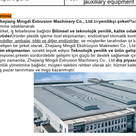
etimiz
hejiang Mingdi Extrusion Machinery Co., Ltd.
bir
yenilikçi şirket
Pla
imine odaklanarak.
irket, iş felsefesine bağlıdır.
Bilimsel ve teknolojik yenilik, kalite odak
trüder
Ürünler plastik işleme özel ekipmanları, endüstriyel otomatik kontr
obiller, ambalaj, tıbbi ve diğer endüstriler
, ve müşteriler tarafından iyi 
elişen bir şirket olarak, Zhejiang Mingdi Ekstrüzyon Makineleri Co., Ltd
im ekipmanları
, sürekli teşvik ediyor.
Teknolojik yenilik ve ürün geliş
esyonel,şirketin sürdürülebilir gelişimi için güçlü bir destek sağlamak için 
ynı zamanda, Zhejiang Mingdi Extrusion Machinery Co., Ltd.
dış piyas
nlük yönetimine bağlıdır, müşteri talebini rehber olarak alır, hizmet kalit
ş pazar tanınması ve övgü kazanmıştır.