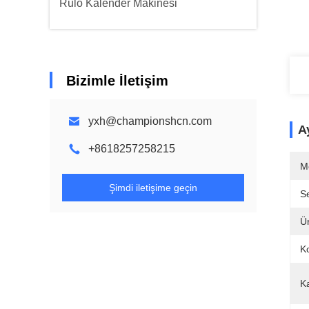
Rulo Kalender Makinesi
Bizimle İletişim
yxh@championshcn.com
Ay
+8618257258215
M
Şimdi iletişime geçin
Se
Ü
Ko
Ka