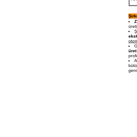
Şirk
Z
üret
Ş
eks
otom
G
üret
prof
A
bütü
geni