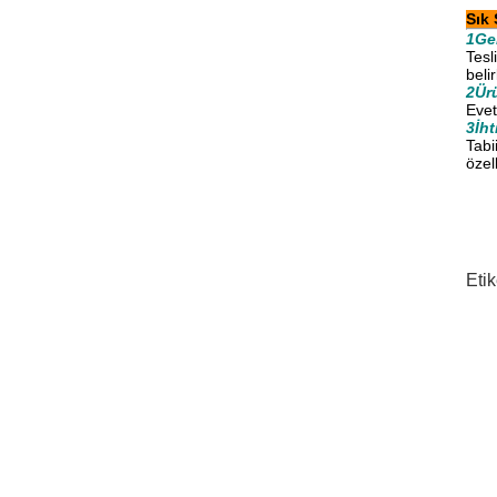
Sık 
1Gen
Tesl
beli
2Ür
Evet
3İht
Tabi
özel
Etik