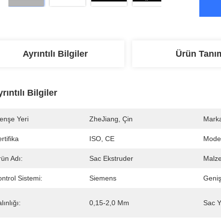
Ayrıntılı Bilgiler
Ürün Tanı
rıntılı Bilgiler
enşe Yeri
ZheJiang, Çin
Marka
rtifika
ISO, CE
Mode
rün Adı:
Sac Ekstruder
Malz
ntrol Sistemi:
Siemens
Genişl
lınlığı:
0,15-2,0 Mm
Sac Y