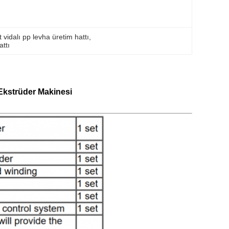
t vidalı pp levha üretim hattı
, 
ttı
 Ekstrüder Makinesi