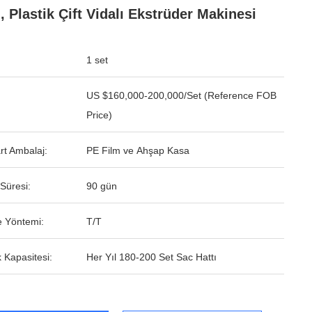
ı, Plastik Çift Vidalı Ekstrüder Makinesi
1 set
US $160,000-200,000/Set (Reference FOB
Price)
rt Ambalaj:
PE Film ve Ahşap Kasa
Süresi:
90 gün
 Yöntemi:
T/T
 Kapasitesi:
Her Yıl 180-200 Set Sac Hattı