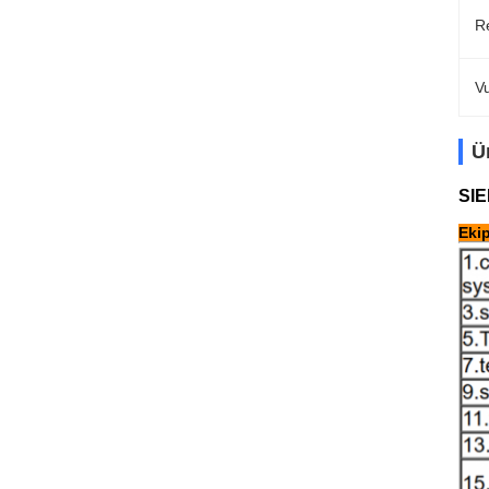
R
V
Ü
SIE
Eki