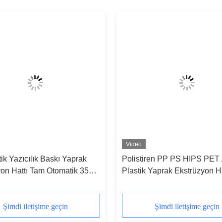
Video
ik Yazıcılık Baskı Yaprak
Polistiren PP PS HIPS PE
on Hattı Tam Otomatik 350-
Plastik Yaprak Ekstrüzyon Ha
h
Yüksek Hızlı CE Onaylı
Şimdi iletişime geçin
Şimdi iletişime geçin