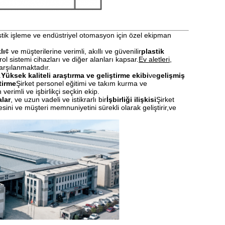
stik işleme ve endüstriyel otomasyon için özel ekipman
lı
¢ ve müşterilerine verimli, akıllı ve güvenilir
plastik
ol sistemi cihazları ve diğer alanları kapsar.
Ev aletleri,
karşılanmaktadır.
.
Yüksek kaliteli araştırma ve geliştirme ekibi
ve
gelişmiş
tirme
Şirket personel eğitimi ve takım kurma ve
verimli ve işbirlikçi seçkin ekip.
alar
, ve uzun vadeli ve istikrarlı bir
İşbirliği ilişkisi
Şirket
esini ve müşteri memnuniyetini sürekli olarak geliştirir,ve