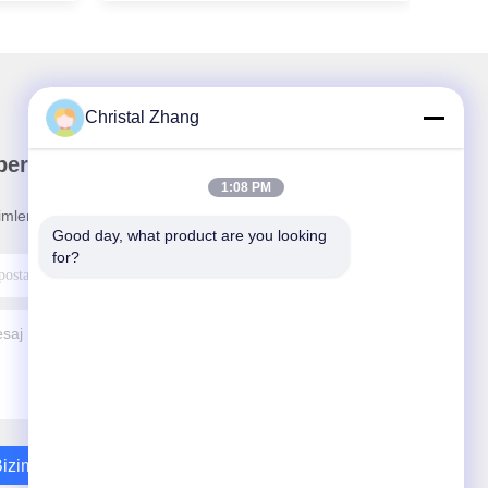
Christal Zhang
ber Bültenimiz
1:08 PM
rimler ve daha fazlası için bültenimize abone olun.
Good day, what product are you looking 
for?
izimle İletişim