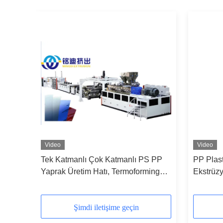
Video
Video
Yaprak
Tek Katmanlı Çok Katmanlı PS PP
PP Plast
 600-
Yaprak Üretim Hatı, Termoforming
Ekstrüzy
Yaprak Ekstrüzyon Hatı
1500kg/
Şimdi iletişime geçin