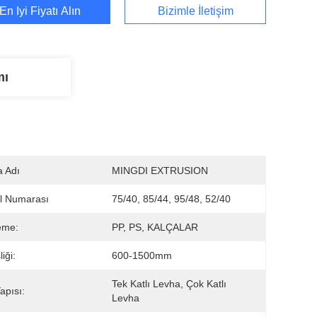
En İyi Fiyatı Alın
Bizimle İletişim
mı
 Adı
MINGDI EXTRUSION
l Numarası
75/40, 85/44, 95/48, 52/40
eme:
PP, PS, KALÇALAR
iği:
600-1500mm
Tek Katlı Levha, Çok Katlı 
apısı:
Levha