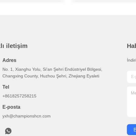
lı iletişim
Ha
Adres
İndi
No. 1, Xianghu Yolu, Si'an Şehri Endüstriyel Bölgesi,
Changxing County, Huzhou Şehri, Zhejiang Eyaleti
Tel
+8618257258215
E-posta
yxh@championshcn.com
B