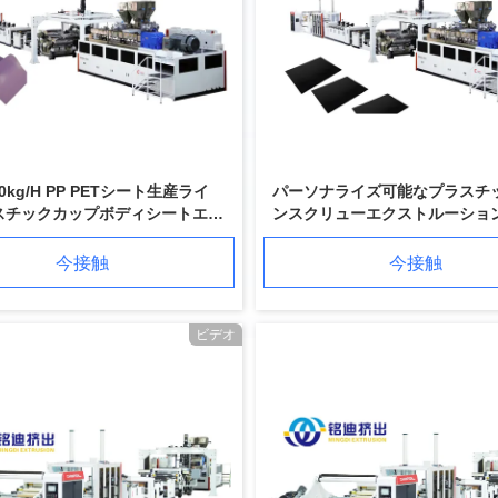
300kg/H PP PETシート生産ライ
パーソナライズ可能なプラスチ
スチックカップボディシートエク
ンスクリューエクストルーショ
ーダーマシン
PP PLA PET ABS PEシート
今接触
今接触
ビデオ
APET PETG CPET PLA シート ツイン スクロール 挤出 機械 400-1200kg/H PLC コントロール
プラスチック PMMA PS アクリル パースペックス カラー 透明 プレート エクストルーション ライン SIEMENS 制御