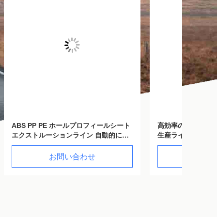
ルシート
高効率のPVCエッジ・バンド・シート
PC PM
的にカ
生産ライン プレート・エクストルーダ
品質の
ー 400kg/h
ー
お問い合わせ