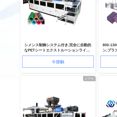
シメンス制御システム付き,完全に自動的
800-1
なPETシートエクストルーションライン
ン,プラ
エクストルーダー
ストル
今接触
ビデオ