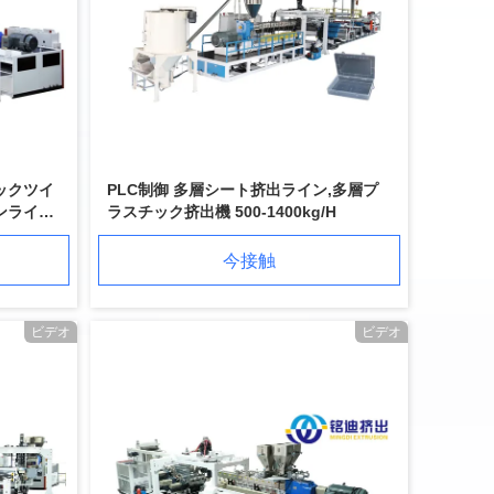
ックツイ
PLC制御 多層シート挤出ライン,多層プ
ンライン
ラスチック挤出機 500-1400kg/H
今接触
ビデオ
ビデオ
820mm 幅 PETシートエクストルーダーマシン シングルツインスクリュー 高生産効率
カップボディ PETシートエクストルーションライン プラスチックシートエクストルーションマシン 高精度