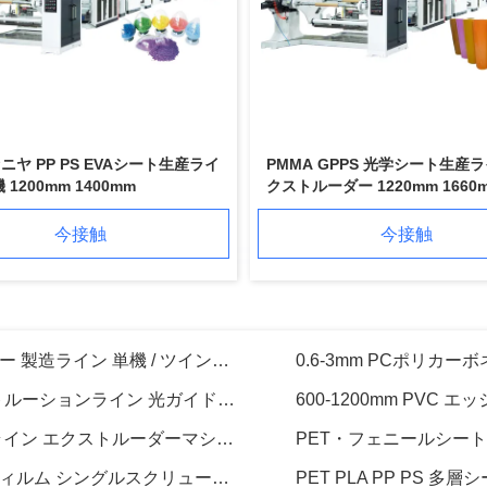
PC PMMA PS MS 透明板生産ライン プラスチックシートエクストルーダー
家具の装飾用フィルムドアパネル製造のためのPETプラスチックシートエクストルーションマシン
600~1500mm 幅 PPPSシート製造機 PPPSシートエクストルーションライン
ニヤ PP PS EVAシート生産ライ
PP PET プラスチック板 生産ライン 挤出機 1200-1600mm 1800-2100mm 幅
PMMA GPPS 光学シート生産ラ
 1200mm 1400mm
クストルーダー 1220mm 1660
0.04-2mm 厚さ PETシートエクストルーダー 製造ライン 単機 / ツインスクロール
550-900kg/h
今接触
今接触
PMMA GPPS オプティカルシートエクストルーションライン 光ガイドプレート製造 1220mm 1660mm
全自動 PMMA GPPS PC 光学シート生産ライン エクストルーダーマシン 750kg/H
PC PMMA GPPS MS PS PP 透明シートフィルム シングルスクリューエクストルーダーマシン
PET PLA PP PS 多
APET PETG CPET PLA シート ツイン スクロール 挤出 機械 400-1200kg/H PLC コントロール
プラスチック PMMA PS アクリル パースペックス カラー 透明 プレート エクストルーション ライン SIEMENS 制御