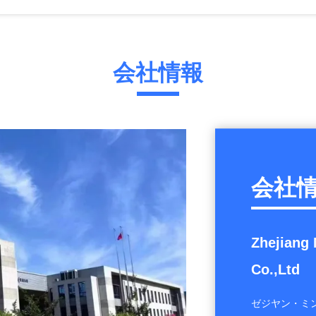
PC PMMA PS MS 透明板生産ライン プラスチックシートエクストルーダー
家具の装飾用フィルムドアパネル製造のためのPETプラスチックシートエクストルーションマシン
会社情報
600~1500mm 幅 PPPSシート製造機 PPPSシートエクストルーションライン
PP PET プラスチック板 生産ライン 挤出機 1200-1600mm 1800-2100mm 幅
会社
Zhejiang 
Co.,Ltd
ゼジヤン・ミ