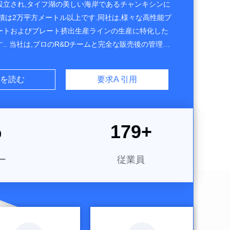
年に設立され,タイフ湖の美しい海岸であるチャンキシンに
積は2万平方メートル以上です.同社は,様々な高性能プ
ートおよびプレート挤出生産ラインの生産に特化した
.. 当社は,プロのR&Dチームと完全な販売後の管理チ
います. 高品質で低エネルギー消費の生産ラインを顧客
にコミットしています. 現在,私たちの製品はロシア
要求A 引用
を読む
ますトルコ,イラン,東南アジア,その他の国や地域
,高度に専門的な技術機器と配慮したサービスのために国内
て高く評価されています....
%
180
+
ー
従業員