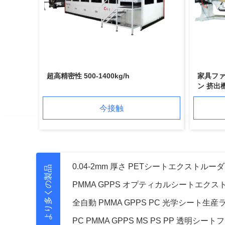
超高精密性 500-1400kg/h
家具ファ
ン 挤出機
今接触
より多くの製品