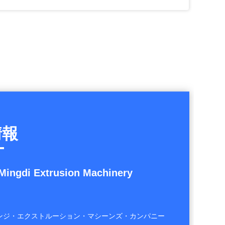
オプティカル PMMA GPPS プラスチック板 プラスチック鏡/ライトパネルのための生産ライン
PPPEABSシートエクストルーダー 厚板生産ライン 550-800kg/H 生産能力
0.15-1.2mm プラスチック PETG PETシート エクストルーダー機 家具の装飾フィルム
家具装飾用APET PETG PETフィルムエクストルーションライン プラスチックPETシートエクストルーダー
情報
Mingdi Extrusion Machinery
ンジ・エクストルーション・マシーンズ・カンパニー