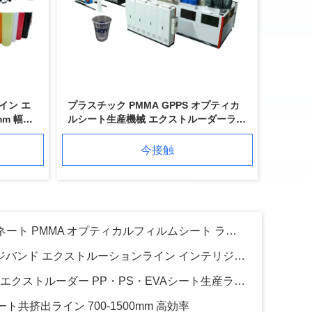
オプティカル PMMA GPPS プラスチック板 プラスチック鏡/ライトパネルのための生産ライン
PPPEABSシートエクストルーダー 厚板生産ライン 550-800kg/H 生産能力
0.15-1.2mm プラスチック PETG PETシート エクストルーダー機 家具の装飾フィルム
イン エ
プラスチック PMMA GPPS オプティカ
家具装飾用APET PETG PETフィルムエクストルーションライン プラスチックPETシートエクストルーダー
mm 幅
ルシート生産機械 エクストルーダーライ
0.6-3mm PCポリカーボネート PMMA オプティカルフィルムシート ラップトップテレビ モバイルLCD用 エクストルーションライン
ン 0.6-3mm 厚さ
今接触
600-1200mm PVC エッジバンド エクストルーションライン インテリジェント制御システム
PET・フェニールシートエクストルーダー PP・PS・EVAシート生産ライン 高生産効率
層シート共挤出ライン 700-1500mm 高効率
820mm 幅 PETシートエクストルーダーマシン シングルツインスクリュー 高生産効率
カップボディ PETシートエクストルーションライン プラスチックシートエクストルーションマシン 高精度