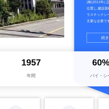
(株)2011
位置し,建設面
ラスチックシ
主要な企業です
ームを持って
に提供すること
続き
に輸出されてい
Mingdiは
外の顧客によっ
2011
60
年間
パイ・シ