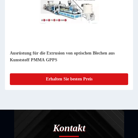
usrüstung für die Extrusion von optischen Blechen aus
CE-ISO
Kunststoff PMMA GPPS
PMMA-
Erhalten Sie besten Preis
Kontakt