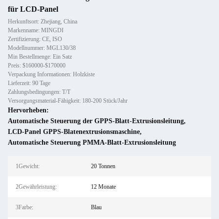
für LCD-Panel
Herkunftsort: Zhejiang, China
Markenname: MINGDI
Zertifizierung: CE, ISO
Modellnummer: MGL130/38
Min Bestellmenge: Ein Satz
Preis: $160000-$170000
Verpackung Informationen: Holzkiste
Lieferzeit: 90 Tage
Zahlungsbedingungen: T/T
Versorgungsmaterial-Fähigkeit: 180-200 Stück/Jahr
Hervorheben:
Automatische Steuerung der GPPS-Blatt-Extrusionsleitung
,
LCD-Panel GPPS-Blatenextrusionsmaschine
,
Automatische Steuerung PMMA-Blatt-Extrusionsleitung
1Gewicht:
20 Tonnen
2Gewährleistung:
12 Monate
3Farbe:
Blau