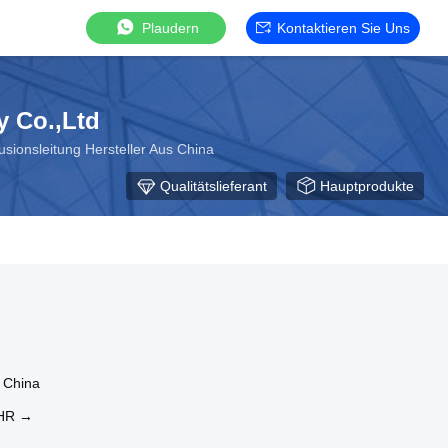
Plaudern
Kontaktieren Sie Uns
y Co.,Ltd
usionsleitung Hersteller Aus China
Qualitätslieferant
Hauptprodukte
s China
HR →