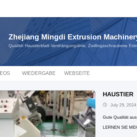
Zhejiang Mingdi Extrusion Machiner
Qualität Haustierblatt-Verdrängungslinie, Zwillingsschraubene Extr
DEOS
WIEDERGABE
WEBSEITE
HAUSTIER
July 29, 2024
Gute Qualität au
LERNEN SIE ME