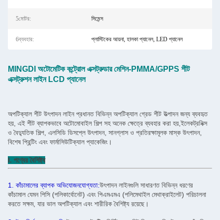
5মোটর:
সিমেন্স
6ব্যবহার:
প্লাস্টিকের আয়না, হালকা প্যানেল, LED প্যানেল
MINGDI অটোমেটিক কন্ট্রোল এক্সট্রুডার মেশিন-PMMA/GPPS শীট
এক্সট্রুশন লাইন LCD প্যানেল
অপটিক্যাল শীট উৎপাদন লাইন প্রধানত বিভিন্ন অপটিক্যাল গ্রেড শীট উত্পাদন জন্য ব্যবহৃত
হয়, এই শীট ব্যাপকভাবে অটোমোবাইল শিল্প সহ অনেক ক্ষেত্রে ব্যবহার করা হয়,ইলেকট্রনিক্স
ও বৈদ্যুতিক শিল্প, এলসিডি ডিসপ্লে উৎপাদন, সানগ্লাস ও প্রতিরক্ষামূলক মাস্ক উৎপাদন,
বিশেষ প্রিন্টিং এবং ফার্মাসিউটিক্যাল প্যাকেজিং।
I. পণ্যের বৈশিষ্ট্য
1. কাঁচামালের ব্যাপক অভিযোজনযোগ্যতা:
উৎপাদন লাইনগুলি সাধারণত বিভিন্ন ধরণের
কাঁচামাল যেমন পিসি (পলিকার্বোনেট) এবং পিএমএমএ (পলিমেথাইল মেথাক্রাইলেট) পরিচালনা
করতে সক্ষম, যার ভাল অপটিক্যাল এবং শারীরিক বৈশিষ্ট্য রয়েছে।