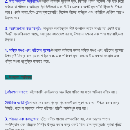
2. উচ্চ নির্ভুলতা যন্ত্রপাতিঃ
উৎপাদন লাইনটি সুনির্দিষ্ট স্ক্রু, মিটারিং পাম্প সিস্টেম এবং ছাঁচ দিয়ে
সজ্জিত যা গলিতের অভিন্ন স্থিতিশীলতা এবং শীটের চমৎকার অপটিক্যাল বৈশিষ্ট্যগুলি নিশ্চিত
করে। একই সময়ে,তিন-রোল ক্যালেন্ডারিং সিস্টেম শীটের যান্ত্রিক এবং শারীরিক বৈশিষ্ট্য আরও
উন্নত করে.
3. অটোমেশনের উচ্চ ডিগ্রীঃ
আধুনিক অপটিক্যাল শীট উৎপাদন লাইন সাধারণত একটি উচ্চ
ডিগ্রী স্বয়ংক্রিয়তা আছে, ম্যানুয়াল হস্তক্ষেপ হ্রাস, উৎপাদন দক্ষতা এবং পণ্য ধারাবাহিকতা
উন্নত।
4. শক্তি সঞ্চয় এবং পরিবেশ সুরক্ষাঃ
উৎপাদন লাইনের নকশা শক্তি সঞ্চয় এবং পরিবেশ সুরক্ষার
উপর দৃষ্টি নিবদ্ধ করে।এবং শক্তি খরচ এবং পরিবেশ দূষণ কমাতে উচ্চ দক্ষতা সরঞ্জাম এবং
শক্তি সঞ্চয় প্রযুক্তি ব্যবহার করে.
২. উৎপাদন প্রক্রিয়া
1কাঁচামাল গলানো
: কাঁচামালটি এক্সট্রুডারে স্ক্রু দিয়ে গলিত হয় যাতে অভিন্ন গলিত হয়।
2মিটারিং আউটপুটঃ
পাতার বেধ এবং প্রস্থ প্রয়োজনীয়তা পূরণ করে তা নিশ্চিত করার জন্য
মিটারিং পাম্পের মাধ্যমে গলিত পরিমাণে ছাঁচটি আউটপুট করা হয়।
3. গঠনের এবং ক্যালেন্ডার
: ছাঁচে গলিত পাতায় রূপান্তরিত হয়, এবং তারপর পাতার
অপটিক্যাল এবং যান্ত্রিক বৈশিষ্ট্য উন্নত করার জন্য একটি তিন রোল ক্যালেন্ডার দ্বারা পৃষ্ঠটি