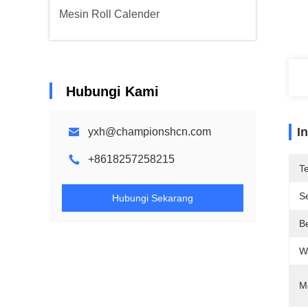
Mesin Roll Calender
Hubungi Kami
I
yxh@championshcn.com
+8618257258215
T
Se
Hubungi Sekarang
B
W
M