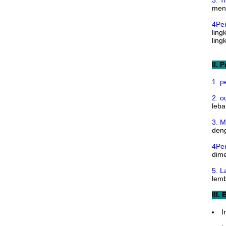
3. T
meng
4Pen
ling
ling
II. 
1. p
2. o
leba
3. 
deng
4Pen
dime
5. L
lemb
III.
I