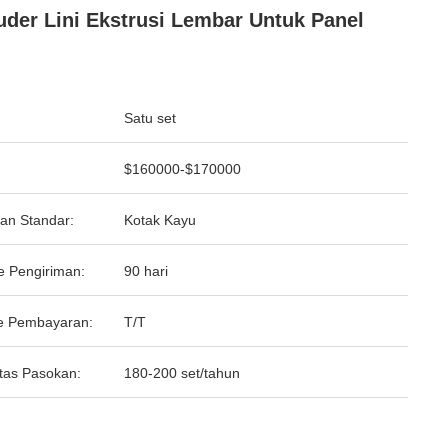
uder Lini Ekstrusi Lembar Untuk Panel
Satu set
$160000-$170000
an Standar:
Kotak Kayu
e Pengiriman:
90 hari
e Pembayaran:
T/T
tas Pasokan:
180-200 set/tahun