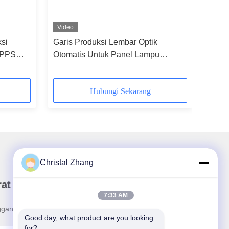
Video
ksi
Garis Produksi Lembar Optik
GPPS
Otomatis Untuk Panel Lampu
/H
Cermin Plastik Panel LCD
Hubungi Sekarang
Christal Zhang
rat Kabar Kami
7:33 AM
ganan buletin kami untuk diskon dan banyak lagi.
Good day, what product are you looking 
for?