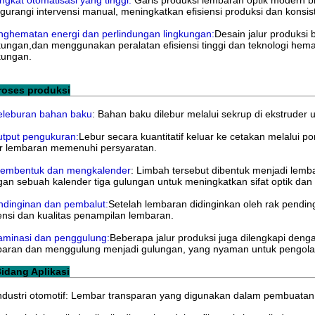
ingkat otomatisasi yang tinggi:
Garis produksi lembaran optik modern bia
urangi intervensi manual, meningkatkan efisiensi produksi dan konsis
ghematan energi dan perlindungan lingkungan:
Desain jalur produksi
kungan,dan menggunakan peralatan efisiensi tinggi dan teknologi hem
kungan.
Proses produksi
eleburan bahan baku
: Bahan baku dilebur melalui sekrup di ekstrude
utput pengukuran:
Lebur secara kuantitatif keluar ke cetakan melalu
r lembaran memenuhi persyaratan.
Membentuk dan mengkalender
: Limbah tersebut dibentuk menjadi lem
an sebuah kalender tiga gulungan untuk meningkatkan sifat optik da
dinginan dan pembalut:
Setelah lembaran didinginkan oleh rak pendi
nsi dan kualitas penampilan lembaran.
aminasi dan penggulung:
Beberapa jalur produksi juga dilengkapi den
aran dan menggulung menjadi gulungan, yang nyaman untuk pengolaha
 Bidang Aplikasi
ndustri otomotif: Lembar transparan yang digunakan dalam pembuatan