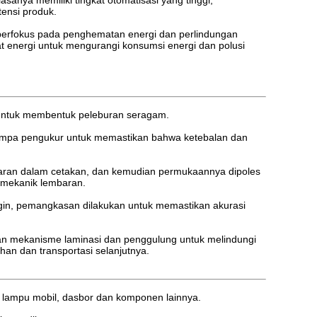
sanya memiliki tingkat otomatisasi yang tinggi,
tensi produk.
 berfokus pada penghematan energi dan perlindungan
at energi untuk mengurangi konsumsi energi dan polusi
r untuk membentuk peleburan seragam.
i pompa pengukur untuk memastikan bahwa ketebalan dan
baran dalam cetakan, dan kemudian permukaannya dipoles
n mekanik lembaran.
ngin, pemangkasan dilakukan untuk memastikan akurasi
gan mekanisme laminasi dan penggulung untuk melindungi
n dan transportasi selanjutnya.
 lampu mobil, dasbor dan komponen lainnya.