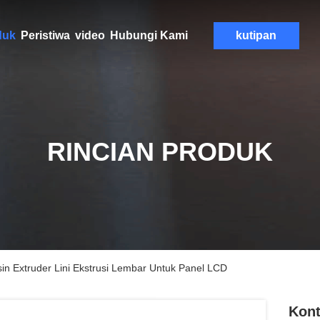
duk
Peristiwa
video
Hubungi Kami
kutipan
RINCIAN PRODUK
n Extruder Lini Ekstrusi Lembar Untuk Panel LCD
Kon