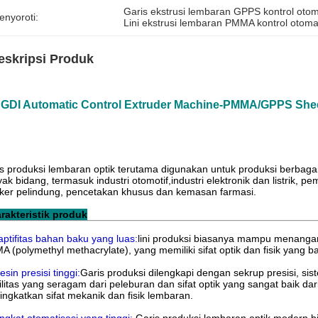
Garis ekstrusi lembaran GPPS kontrol otom
enyoroti:
Lini ekstrusi lembaran PMMA kontrol otoma
eskripsi Produk
GDI Automatic Control Extruder Machine-PMMA/GPPS Shee
s produksi lembaran optik terutama digunakan untuk produksi berbagai
ak bidang, termasuk industri otomotif,industri elektronik dan listrik
er pelindung, pencetakan khusus dan kemasan farmasi.
arakteristik produk
ptifitas bahan baku yang luas:
lini produksi biasanya mampu menangan
 (polymethyl methacrylate), yang memiliki sifat optik dan fisik yang ba
esin presisi tinggi:
Garis produksi dilengkapi dengan sekrup presisi, 
ilitas yang seragam dari peleburan dan sifat optik yang sangat baik d
ngkatkan sifat mekanik dan fisik lembaran.