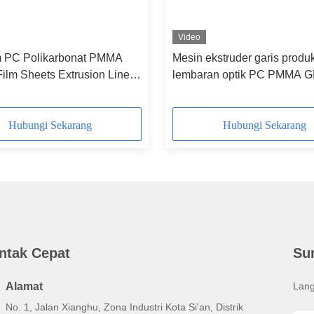
Video
 PC Polikarbonat PMMA
Mesin ekstruder garis produ
Film Sheets Extrusion Line
lembaran optik PC PMMA 
aptop TV Mobile LCD
sepenuhnya otomatis 750kg
Hubungi Sekarang
Hubungi Sekarang
ntak Cepat
Su
Alamat
Lang
No. 1, Jalan Xianghu, Zona Industri Kota Si'an, Distrik