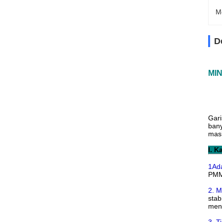
M
D
MIN
Gari
bany
mask
I. K
1Ada
PMMA
2. M
stab
meni