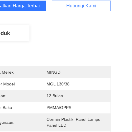
atkan Harga Terbaik
Hubungi Kami
oduk
 Merek
MINGDI
r Model
MGL 130/38
nan:
12 Bulan
n Baku:
PMMA/GPPS
Cermin Plastik, Panel Lampu, 
gunaan:
Panel LED