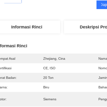
Dap
Informasi Rinci
Deskripsi Pr
nformasi Rinci
empat Asal
Zhejiang, Cina
Nama
rtifikasi
CE, ISO
Nomo
erat Badan:
20 Ton
Jami
arna:
Biru
Baha
otor:
Siemens
Peng