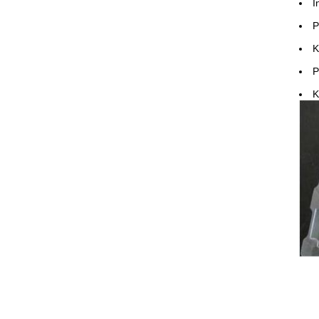
I
P
K
P
K