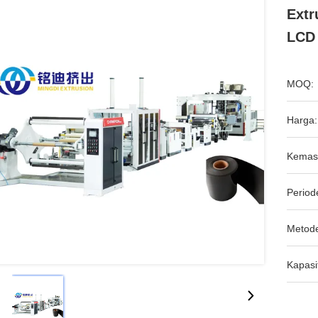
Extr
LCD
MOQ:
Harga:
Kemas
Period
Metod
Kapasi