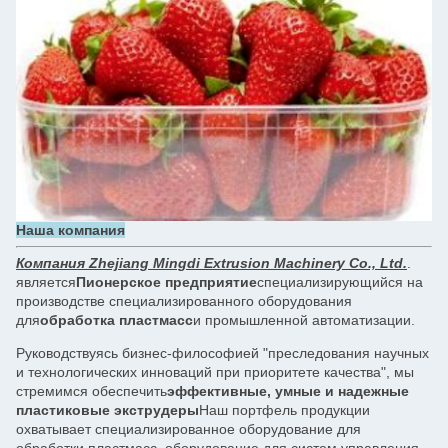
Наша компания
Компания Zhejiang Mingdi Extrusion Machinery Co., Ltd.
.
является
Пионерское предприятие
специализирующийся на
производстве специализированного оборудования
для
обработка пластмасс
и промышленной автоматизации.
Руководствуясь бизнес-философией "преследования научных
и технологических инноваций при приоритете качества", мы
стремимся обеспечить
эффективные, умные и надежные
пластиковые экструдеры
Наш портфель продукции
охватывает специализированное оборудование для
обработки пластмасс, оборудование для систем управления