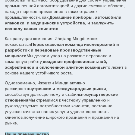
промышленной автоматизацией,и другие смежные области,
находя широкое применение в таких отраслях
промышленности, как:
Домашние приборы, автомобили,
упаковки, и медицинские устройства, и заслужить
похвалу наших клиентов
.
Как растущая компания, Zhejiang Mingdi может
похвастаться
Первоклассная команда исследований и
разработок и передовые производственные
мощности
Мы делаем упор на развитие персонала и
командную работу,
создание профессиональной,
эффективной и сплоченной элитной команды
что лежит в
основе нашего устойчивого роста.
Одновременно, Чжэцзян Минди активно
расширяет
внутренние и международные рынки
,
способствуя долгосрочному и стабильному
партнерские
отношения
Мы стремимся к честному управлению и
руководствуемся потребностями клиентов, постоянно
улучшая качество наших услуг и удовлетворенность
клиентов.получение широкого признания и признания на
рынке.
Наше преимущество