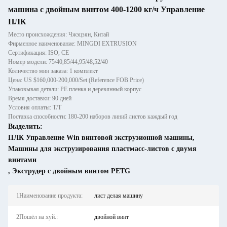
машина с двойным винтом 400-1200 кг/ч Управление
ПЛК
Место происхождения: Чжэцзян, Китай
Фирменное наименование: MINGDI EXTRUSION
Сертификация: ISO, CE
Номер модели: 75/40,85/44,95/48,52/40
Количество мин заказа: 1 комплект
Цена: US $160,000-200,000/Set (Reference FOB Price)
Упаковывая детали: PE пленка и деревянный корпус
Время доставки: 90 дней
Условия оплаты: T/T
Поставка способности: 180-200 наборов линий листов каждый год
Выделить:
ПЛК Управление Win винтовой экструзионной машины
,
Машины для экструзирования пластмасс-листов с двумя
винтами
,
Экструдер с двойным винтом PETG
1Наименование продукта:
лист делая машину
2Пошёл на хуй.:
двойной винт