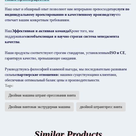
Наш опыт и обширный опыт позволяют нам непрерывно превосходить
услуги по
индивидуальному проектированию и качественному производству
что
отвечает вашим конкретным требованиям.
Наш
Эффективная и активная команда
Кроме того, мы
поддерживаем
всеобъемлющая и научно строгая система менеджмента
качества
.
Наши продукты соответствуют строгим стандартам, установленным
ISO и CE
,
гарантируя качество, превышающее ожидания.
Руководствуясь философией взаимной выгоды, мы последовательно развиваем
сильные
партнерские отношения
с нашими существующими клиентами,
обеспечивая оптимальный баланс цены и производительности.
Tags:
Двойная машина штранг-прессования винта
Двойная винтовая экструдерная машина
двойной штрангпресс винта
Similar Products