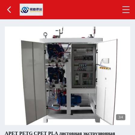
4
/4
APET PETG CPET PLA листовная экструзионная