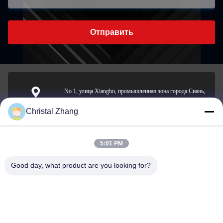
Отправить
No 1, улица Xianghu, промышленная зона города Сиань,
округ Чансинг, город Хучжоу, провинция Чжэцзян
Адрес
Christal Zhang
5:01 PM
yxh@championshcn.com
Электронная
Good day, what product are you looking for?
почта
+8618257258215