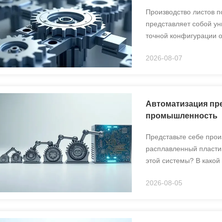
Производство листов 
представляет собой у
точной конфигурации о
рассматриваются крити
2026-08-07
профессионалам отрас
Автоматизация пр
промышленность
Представьте себе про
расплавленный пластик
этой системы? В какой
оператора или на авто
2026-08-05
основе нашего исследо