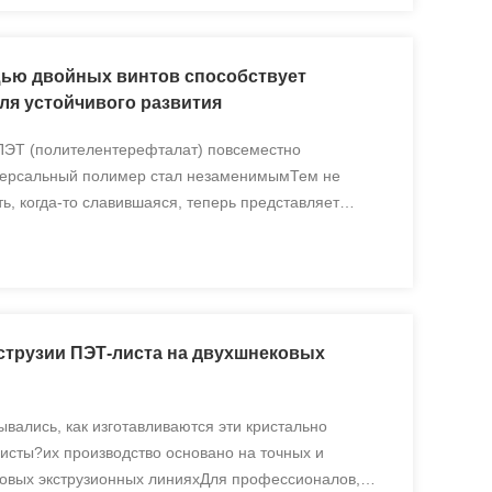
щью двойных винтов способствует
ля устойчивого развития
ПЭТ (полителентерефталат) повсеместно
иверсальный полимер стал незаменимымТем не
ть, когда-то славившаяся, теперь представляет
гическую проблему, поскольку пластиковые отходы
ах и в океанах. Тради...
струзии ПЭТ-листа на двухшнековых
ывались, как изготавливаются эти кристально
исты?их производство основано на точных и
овых экструзионных линияхДля профессионалов,