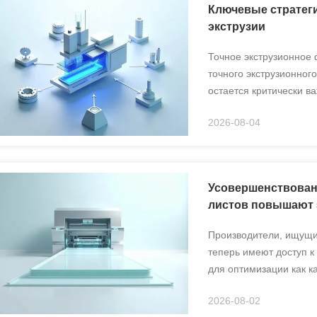
Ключевые стратег
экструзии
Точное экструзионное
точного экструзионно
остается критически в
отклонения могут пост
2026-08-04
нарушить общую эффек
Усовершенствован
листов повышают 
Производители, ищущи
теперь имеют доступ к
для оптимизации как к
экструзионная линия д
2026-08-02
ПЭТ в высококачествен