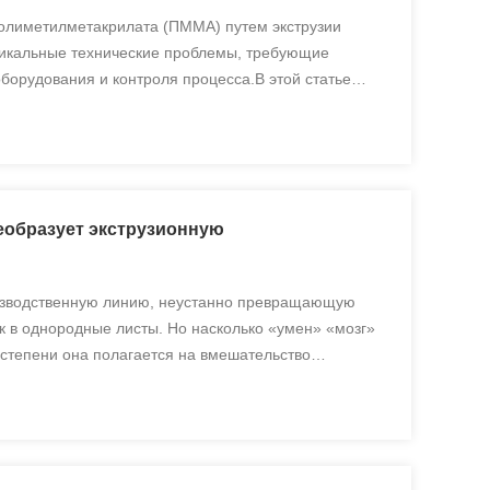
полиметилметакрилата (ПММА) путем экструзии
никальные технические проблемы, требующие
борудования и контроля процесса.В этой статье
ческие аспекты экструзии листов ПММА, предлагая
ли всеобъемлющую о...
еобразует экструзионную
изводственную линию, неустанно превращающую
 в однородные листы. Но насколько «умен» «мозг»
 степени она полагается на вмешательство
номное принятие решений? Этот вопрос лежит в
вания — различной ...