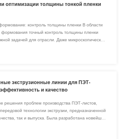
ии оптимизации толщины тонкой пленки
 формование: контроль толщины пленки В области
го формования точный контроль толщины пленки
ажной задачей для отрасли. Даже микроскопические
авить под угрозу производительность продукта и
тивность п...
ные экструзионные линии для ПЭТ-
эффективность и качество
е решения проблем производства ПЭТ-листов,
 передовой технологии экструзии, предназначенной
ачества, так и выпуска. Была разработана новейшая
ля преобразования высококачественного сырья
ные листы ...