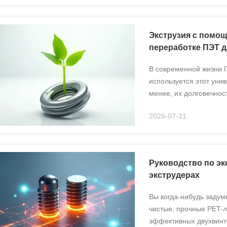
Экструзия с помо
переработке ПЭТ д
В современной жизни 
используется.этот ун
менее, их долговечнос
собой серьезную эколо
2026-07-31
накапливаются на свалк
Руководство по эк
экструдерах
Вы когда-нибудь задум
чистые, прочные PET-л
эффективных двухвинт