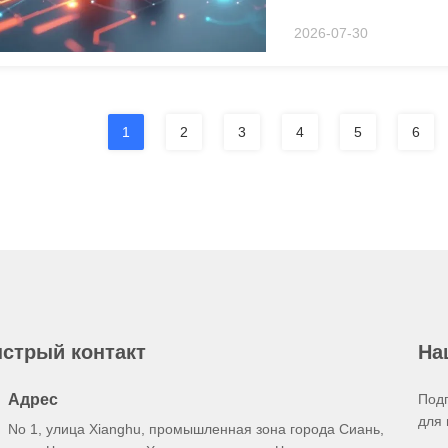
которые не знакомы с 
2026-07-30
с двухшрубовой экструз
1
2
3
4
5
6
стрый контакт
На
Адрес
Под
для 
No 1, улица Xianghu, промышленная зона города Сиань,