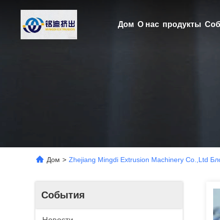
Дом
О нас
продукты
Соб
Дом
>
Zhejiang Mingdi Extrusion Machinery Co.,Ltd Бл
События