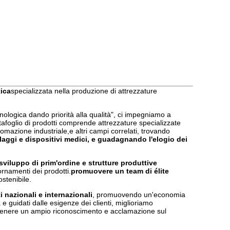
tica
specializzata nella produzione di attrezzature
ecnologica dando priorità alla qualità", ci impegniamo a
rtafoglio di prodotti comprende attrezzature specializzate
utomazione industriale,e altri campi correlati, trovando
laggi e dispositivi medici, e guadagnando l'elogio dei
 sviluppo di prim'ordine e strutture produttive
ornamenti dei prodotti.
promuovere un team di élite
ostenibile.
i nazionali e internazionali
, promuovendo un'economia
 e guidati dalle esigenze dei clienti, miglioriamo
,ottenere un ampio riconoscimento e acclamazione sul