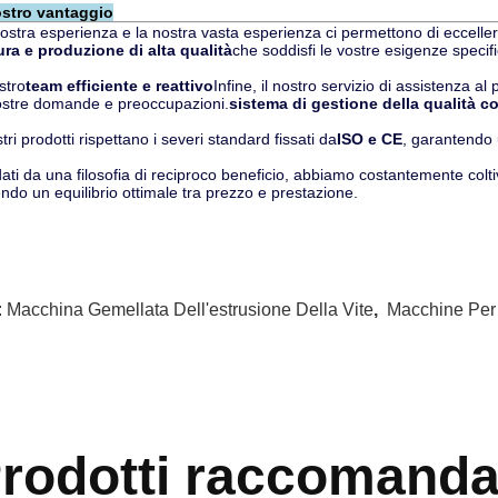
ostro vantaggio
ostra esperienza e la nostra vasta esperienza ci permettono di ecceller
ra e produzione di alta qualità
che soddisfi le vostre esigenze specif
ostro
team efficiente e reattivo
Infine, il nostro servizio di assistenza a
ostre domande e preoccupazioni.
sistema di gestione della qualità c
stri prodotti rispettano i severi standard fissati da
ISO e CE
, garantendo 
ati da una filosofia di reciproco beneficio, abbiamo costantemente colti
endo un equilibrio ottimale tra prezzo e prestazione.
:
Macchina Gemellata Dell'estrusione Della Vite
,
Macchine Per 
rodotti raccomanda