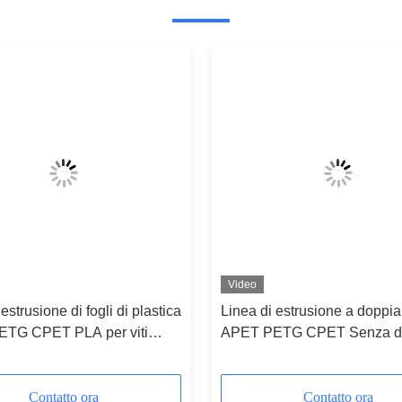
Video
estrusione di fogli di plastica
Linea di estrusione a doppia
TG CPET PLA per viti
APET PETG CPET Senza d
con sistema di controllo
ventola del cristallizzatore e
s
deumidificatore
Contatto ora
Contatto ora