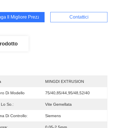
ga Il Migliore Prezzo
Contattici
rodotto
a
MINGDI EXTRUSION
o Di Modello
75/40,85/44,95/48,52/40
 Lo So.:
Vite Gemellata
ma Di Controllo:
Siemens
ore:
0.05-2.5mm