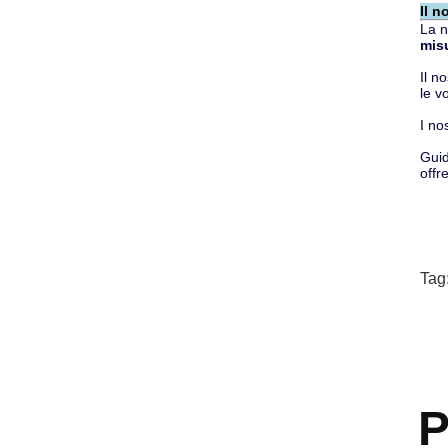
Il n
La n
misu
Il n
le v
I no
Guid
offr
Tag
P