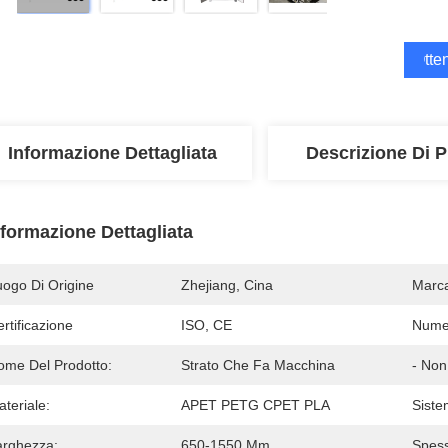
Otten
Informazione Dettagliata
Descrizione Di P
nformazione Dettagliata
uogo Di Origine
Zhejiang, Cina
Marc
rtificazione
ISO, CE
Numer
ome Del Prodotto:
Strato Che Fa Macchina
- Non
teriale:
APET PETG CPET PLA
Siste
arghezza:
650-1550 Mm
Spess