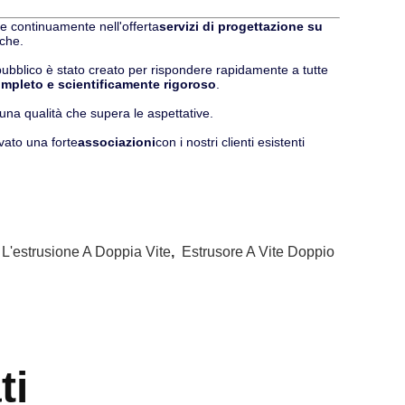
e continuamente nell'offerta
servizi di progettazione su
iche.
l pubblico è stato creato per rispondere rapidamente a tutte
ompleto e scientificamente rigoroso
.
una qualità che supera le aspettative.
vato una forte
associazioni
con i nostri clienti esistenti
L'estrusione A Doppia Vite
,
Estrusore A Vite Doppio
ti