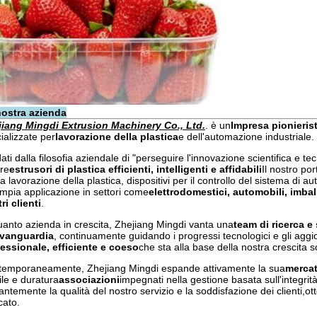
nostra azienda
jiang Mingdi Extrusion Machinery Co., Ltd.
. è un
Impresa pionieris
ializzate per
lavorazione della plastica
e dell'automazione industriale.
ati dalla filosofia aziendale di "perseguire l'innovazione scientifica e t
ire
estrusori di plastica efficienti, intelligenti e affidabili
Il nostro po
la lavorazione della plastica, dispositivi per il controllo del sistema di a
mpia applicazione in settori come
elettrodomestici, automobili, imbal
ri clienti
.
uanto azienda in crescita, Zhejiang Mingdi vanta una
team di ricerca e
avanguardia
, continuamente guidando i progressi tecnologici e gli aggi
essionale, efficiente e coeso
che sta alla base della nostra crescita s
emporaneamente, Zhejiang Mingdi espande attivamente la sua
mercat
ile e duratura
associazioni
impegnati nella gestione basata sull'integrità
antemente la qualità del nostro servizio e la soddisfazione dei clienti
ato.