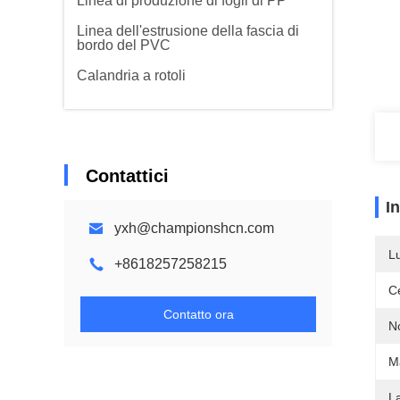
Linea di produzione di fogli di PP
Linea dell'estrusione della fascia di
bordo del PVC
Calandria a rotoli
Contattici
I
yxh@championshcn.com
L
+8618257258215
Ce
Contatto ora
N
Ma
L