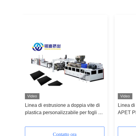
Video
Video
e
Linea di estrusione a doppia vite di
Linea di 
la
plastica personalizzabile per fogli di
APET PE
LA
PP, PLA, PET, ABS e PE
gemelle 
Siemen
Contatto ora