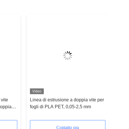
Video
 vite
Linea di estrusione a doppia vite per
oppia
fogli di PLA PET, 0,05-2,5 mm
 del
Contatto ora