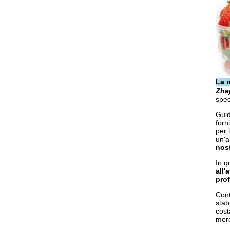
La 
Zhe
spec
Guid
forn
per 
un'a
nost
In q
all'
prof
Cont
stab
cost
merc