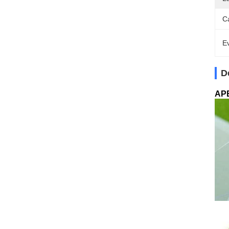
C
Ev
D
APE