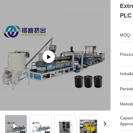
Extr
PLC
MOQ:
Prezzo
Imball
Period
Metodo
Capaci
Approv