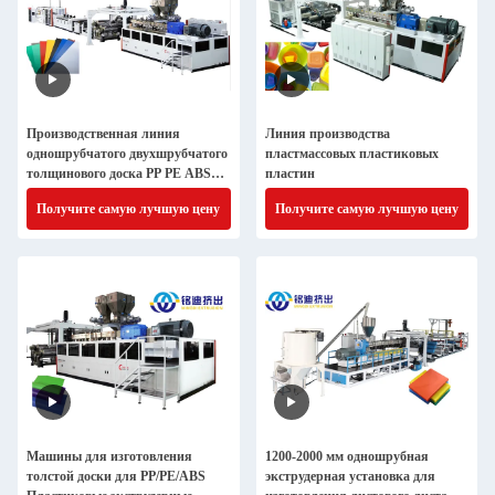
Производственная линия
Линия производства
одношрубчатого двухшрубчатого
пластмассовых пластиковых
толщинового доска PP PE ABS
пластин
Extruder 1220-2100mm
Получите самую лучшую цену
Получите самую лучшую цену
Машины для изготовления
1200-2000 мм одношрубная
толстой доски для PP/PE/ABS
экструдерная установка для