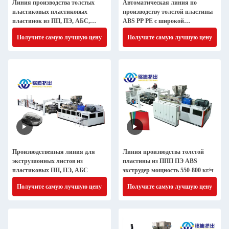
Линия производства толстых
Автоматическая линия по
пластиковых пластиковых
производству толстой пластины
пластинок из ПП, ПЭ, АБС,
ABS PP PE с широкой
полный оборудование 650 кг/ч
адаптацией материалов
Получите самую лучшую цену
Получите самую лучшую цену
800 кг/ч
Производственная линия для
Линия производства толстой
экструзионных листов из
пластины из ППП ПЭ ABS
пластиковых ПП, ПЭ, АБС
экструдер мощность 550-800 кг/ч
Получите самую лучшую цену
Получите самую лучшую цену