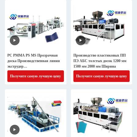
PC PMMA PS MS Прозрачная
Производство пластиковых ПП
доска Производственная линия
ПЭ АБС толстых досок 1200 мм
экструдер
1500 мм 2000 мм Ширина
Компьютеризированный
Получите самую лучшую цену
Получите самую лучшую цену
настраиваемый