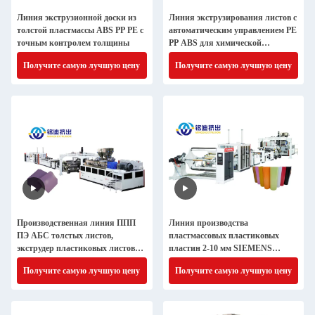
Линия экструзионной доски из
Линия экструзирования листов с
толстой пластмассы ABS PP PE с
автоматическим управлением PE
точным контролем толщины
PP ABS для химической
промышленности
Получите самую лучшую цену
Получите самую лучшую цену
Производственная линия ППП
Линия производства
ПЭ АБС толстых листов,
пластмассовых пластиковых
экструдер пластиковых листов
пластин 2-10 мм SIEMENS
компьютеризированный
Контроль структура с двумя
Получите самую лучшую цену
Получите самую лучшую цену
винтами