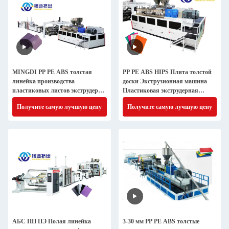
MINGDI PP PE ABS толстая
PP PE ABS HIPS Плита толстой
линейка производства
доски Экструзионная машина
пластиковых листов экструдер
Пластиковая экструдерная
полностью автоматический
линия производства
Получите самую лучшую цену
Получите самую лучшую цену
АБС ПП ПЭ Полая линейка
3-30 мм PP PE ABS толстые