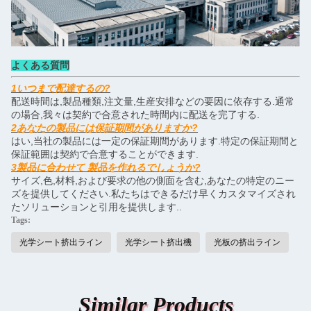
よくある質問
1いつまで配達するの?
配送時間は,製品種類,注文量,生産安排などの要因に依存する.通常
の場合,我々は契約で合意された時間内に配送を完了する.
2あなたの製品には保証期間がありますか?
はい,当社の製品には一定の保証期間があります.特定の保証期間と
保証範囲は契約で合意することができます.
3製品に合わせて 製品を作れるでしょうか?
サイズ,色,材料,および要求の他の側面を含む,あなたの特定のニー
ズを提供してください.私たちはできるだけ早くカスタマイズされ
たソリューションと引用を提供します..
Tags:
光学シート挤出ライン
光学シート挤出機
光板の挤出ライン
Similar Products