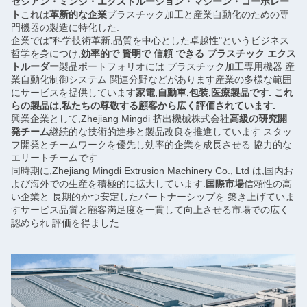
ゼジアン・ミンジ・エクストルーション・マシーン・コーポレー
ト
これは
革新的な企業
プラスチック加工と産業自動化のための専
門機器の製造に特化した.
企業では"科学技術革新,品質を中心とした卓越性"というビジネス
哲学を身につけ,
効率的で 賢明で 信頼 できる プラスチック エクス
トルーダー
製品ポートフォリオには プラスチック加工専用機器 産
業自動化制御システム 関連分野などがあります産業の多様な範囲
にサービスを提供しています
家電,自動車,包装,医療製品です. これ
らの製品は,私たちの尊敬する顧客から広く評価されています.
興業企業として,Zhejiang Mingdi 挤出機械株式会社
高級の研究開
発チーム
継続的な技術的進歩と製品改良を推進しています スタッ
フ開発とチームワークを優先し効率的企業を成長させる 協力的な
エリートチームです
同時期に,Zhejiang Mingdi Extrusion Machinery Co., Ltd は,国内お
よび海外での生産を積極的に拡大しています.
国際市場
信頼性の高
い企業と 長期的かつ安定したパートナーシップを 築き上げていま
すサービス品質と顧客満足度を一貫して向上させる市場での広く
認められ 評価を得ました