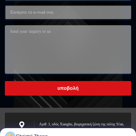
υποβολή
Αριθ. 1, οδός Xianghu, βιομηχανική ζώνη της πόλης Si'an,
επαρχία Changxing, πόλη Huzhou, επαρχία Zhejiang
Διεύθυνση