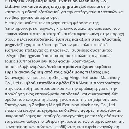
Η εταιρεία Zhejiang Mingdi Extrusion Machinery Co.,
Ltd.
είναι ένα
καινοτόμος επιχειρηματίας
Ειδικεύεται στην
κατασκευή ειδικού εξοπλισμού για την επεξεργασία πλαστικών και
τον βιομηχανικό αυτοματισμό.
Η εταιρεία υιοθετεί την επιχειρηματική φιλοσοφία της
"επιστημονικής και τεχνολογικής καινοτομίας, της αριστείας που
επικεντρώνεται στην ποιότητα" και είναι αφοσιωμένη στην παροχή
στους πελάτες
αποδοτικές, έξυπνες και αξιόπιστες πλαστικές
μηχανές
Το χαρτοφυλάκιο προϊόντων μας καλύπτει ειδικό
εξοπλισμό επεξεργασίας πλαστικών, συσκευές συστήματος
ελέγχου βιομηχανικού αυτοματισμού και άλλους σχετικούς
τομείς,εξυπηρετούν ένα ευρύ φάσμα βιομηχανιών,
συμπεριλαμβανομένων
Αυτά τα προϊόντα έχουν κερδίσει
ευρεία αναγνώριση από τους αξιότιμους πελάτες μας.
Ως ανερχόμενη εταιρεία, η Zhejiang Mingdi Extrusion Machinery
Co., Ltd.
υψηλού επιπέδου ομάδα Ε&Α
Δίνουμε προτεραιότητα
στην ανάπτυξη του προσωπικού και την ομαδική εργασία, την
προώθηση ενός επαγγελματία,αποδοτικό, και συνεργατική ελίτ
ομάδα που ενισχύει τη βιώσιμη ανάπτυξη της επιχείρησής μας.
Ταυτόχρονα, η Zhejiang Mingdi Extrusion Machinery Co., Ltd.
επεκτείνει ενεργά τις εγχώριες και
διεθνείς αγορές
, προωθώντας
μακροπρόθεσμες και σταθερές συνεργασίες με πολλές αξιόπιστες
εταιρείες.να αυξήσει σταθερά την ποιότητα των υπηρεσιών και την
ικανοποίηση των πελατών, κερδίζοντας έτσι ευρεία αναγνώριση