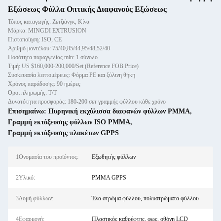
Εξώσεως Φύλλα Οπτικής Διαφανούς Εξώσεως
Τόπος καταγωγής: Ζετζιάνγκ, Κίνα
Μάρκα: MINGDI EXTRUSION
Πιστοποίηση: ISO, CE
Αριθμό μοντέλου: 75/40,85/44,95/48,52/40
Ποσότητα παραγγελίας min: 1 σύνολο
Τιμή: US $160,000-200,000/Set (Reference FOB Price)
Συσκευασία λεπτομέρειες: Φόρμα PE και ξύλινη θήκη
Χρόνος παράδοσης: 90 ημέρες
Όροι πληρωμής: Τ/Τ
Δυνατότητα προσφοράς: 180-200 σετ γραμμής φύλλου κάθε χρόνο
Επισημαίνω:
Πυρηνική εκχύλισσα διαφανών φύλλων PMMA
,
Γραμμή εκτόξευσης φύλλων ISO PMMA
,
Γραμμή εκτόξευσης πλακέτων GPPS
1Ονομασία του προϊόντος:
Εξωθητής φύλλων
2Υλικό:
PMMA GPPS
3Δομή φύλλων:
Ένα στρώμα φύλλου, πολυστρώματα φύλλου
4Εφαρμογή:
Πλαστικός καθρέφτης, φως, οθόνη LCD