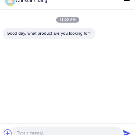
Christal Zhang
11:22 AM
yxh@championshcn.com
Ηλεκτρονικό
Good day, what product are you looking for?
ταχυδρομείο
+8618257258215
Τηλεφώνημα
Zhejiang Mingdi Extrusion Machinery Co.,Ltd
Πάρτε την καλύτερη τιμή
Συνομιλία τώρα
Συνομιλία τώρα