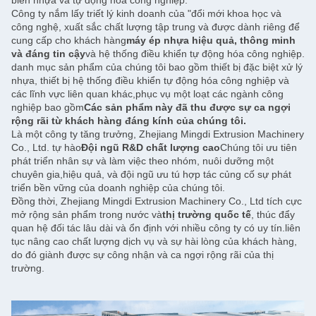
Công ty nắm lấy triết lý kinh doanh của "đổi mới khoa học và
công nghệ, xuất sắc chất lượng tập trung và được dành riêng để
cung cấp cho khách hàng
máy ép nhựa hiệu quả, thông minh
và đáng tin cậy
và hệ thống điều khiển tự động hóa công nghiệp.
danh mục sản phẩm của chúng tôi bao gồm thiết bị đặc biệt xử lý
nhựa, thiết bị hệ thống điều khiển tự động hóa công nghiệp và
các lĩnh vực liên quan khác,phục vụ một loạt các ngành công
nghiệp bao gồm
Các sản phẩm này đã thu được sự ca ngợi
rộng rãi từ khách hàng đáng kính của chúng tôi.
Là một công ty tăng trưởng, Zhejiang Mingdi Extrusion Machinery
Co., Ltd. tự hào
Đội ngũ R&D chất lượng cao
Chúng tôi ưu tiên
phát triển nhân sự và làm việc theo nhóm, nuôi dưỡng một
chuyên gia,hiệu quả, và đội ngũ ưu tú hợp tác củng cố sự phát
triển bền vững của doanh nghiệp của chúng tôi.
Đồng thời, Zhejiang Mingdi Extrusion Machinery Co., Ltd tích cực
mở rộng sản phẩm trong nước và
thị trường quốc tế
, thúc đẩy
quan hệ đối tác lâu dài và ổn định với nhiều công ty có uy tín.liên
tục nâng cao chất lượng dịch vụ và sự hài lòng của khách hàng,
do đó giành được sự công nhận và ca ngợi rộng rãi của thị
trường.