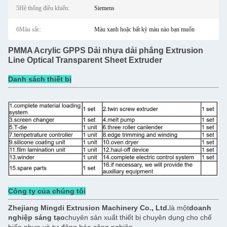
5Hệ thống điều khiển:
Siemens
6Màu sắc:
Màu xanh hoặc bất kỳ màu nào bạn muốn
PMMA Acrylic GPPS Dải nhựa dải phẳng Extrusion
Line Optical Transparent Sheet Extruder
Danh sách thiết bị
Công ty của chúng tôi
Zhejiang Mingdi Extrusion Machinery Co., Ltd.
là một
doanh
nghiệp sáng tạo
chuyên sản xuất thiết bị chuyên dụng cho chế
biến nhựa và tự động hóa công nghiệp.