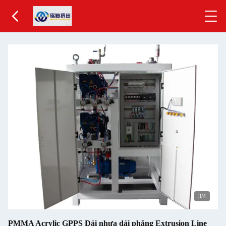
3
/4
PMMA Acrylic GPPS Dải nhựa dải phẳng Extrusion Line