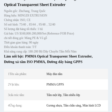
Optical Transparent Sheet Extruder
Nguồn gốc: ZheJiang, Trung Quốc
Hàng hiệu: MINGDI EXTRUSION
Chứng nhận: ISO, CE
Số mô hình: 75/40，85/44，95/48，52/40
Số lượng đặt hàng tối thiểu: 1 bộ
Giá bán: US $160,000-200,000/Set (Reference FOB Price)
chi tiết đóng gói: Màng PE & Vỏ gỗ
Thời gian giao hàng: 90 ngày
Điều khoản thanh toán: T/T
Khả năng cung cấp: 180-200 Bộ Dây Chuyền Tấm Mỗi Năm
Làm nổi bật:
PMMA Optical Transparent Sheet Extruder
,
Đường xả tấm ISO PMMA
,
Đường đẩy bảng GPPS
1Tên sản phẩm:
Máy đùn tấm
2Vật liệu:
PMMA GPPS
3cấu trúc tấm:
Tấm một lớp, Tấm nhiều lớp
4Ứng dụng:
Gương nhựa, Tấm chắn sáng, Màn hình LCD