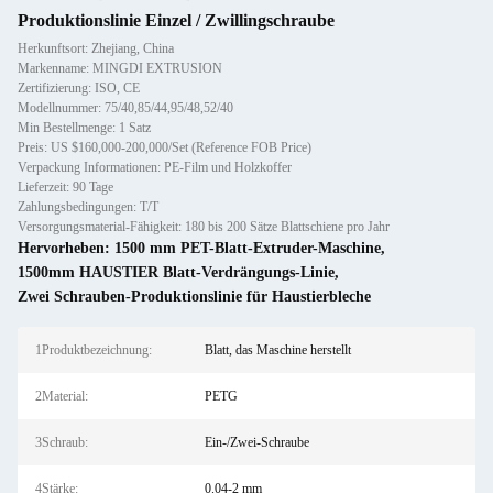
Produktionslinie Einzel / Zwillingschraube
Herkunftsort: Zhejiang, China
Markenname: MINGDI EXTRUSION
Zertifizierung: ISO, CE
Modellnummer: 75/40,85/44,95/48,52/40
Min Bestellmenge: 1 Satz
Preis: US $160,000-200,000/Set (Reference FOB Price)
Verpackung Informationen: PE-Film und Holzkoffer
Lieferzeit: 90 Tage
Zahlungsbedingungen: T/T
Versorgungsmaterial-Fähigkeit: 180 bis 200 Sätze Blattschiene pro Jahr
Hervorheben:
1500 mm PET-Blatt-Extruder-Maschine
,
1500mm HAUSTIER Blatt-Verdrängungs-Linie
,
Zwei Schrauben-Produktionslinie für Haustierbleche
1Produktbezeichnung:
Blatt, das Maschine herstellt
2Material:
PETG
3Schraub:
Ein-/Zwei-Schraube
4Stärke:
0.04-2 mm