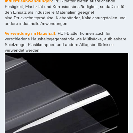
Industrieanwendungen
: PET-Blätter bieten ausreichende
Festigkeit, Elastizität und Korrosionsbeständigkeit, so daß sie für
den Einsatz als industrielle Materialien geeignet
sind.Druckschnittprodukte, Klebebänder, Kaltdichtungsfolien und
andere industrielle Anwendungen.
Verwendung im Haushalt
: PET-Blätter können auch für
verschiedene Haushaltsgegenstände wie Müllsäcke, aufblasbare
Spielzeuge, Plastikmappen und andere Alltagsbedürfnisse
verwendet werden.