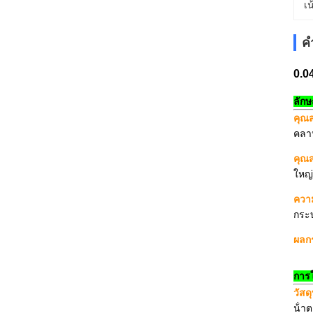
เน
ค
0.0
ลัก
คุณ
คลา
คุณส
ใหญ่
ควา
กระ
ผลกร
การ
วัสด
น้ํา