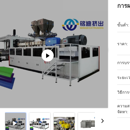
การผ
ขั้นต่ำ:
ราคา:
การบร
ระยะเว
วิธีการ
ความส
จัดหา: