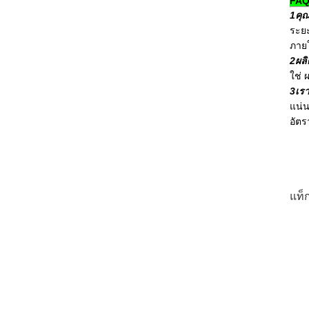
FA
1คุณ
ระยะ
ภาย
2ผลิ
ใช่
3เรา
แน่น
อัตร
แท็