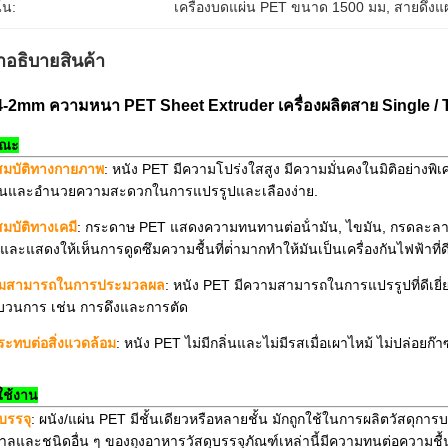
้น:
เครื่องบดแผ่น PET ขนาด 1500 มม
, 
สายดึงแผ
ําอธิบายสินค้า
4-2mm ความหนา PET Sheet Extruder เครื่องผลิตสาย Single /
ษณะ
สมบัติทางกายภาพ
: หนัง PET มีความโปร่งใสสูง มีความมั่นคงในมิติอย่า
นและอํานวยความสะดวกในการแปรรูปและเลืองง่าย.
มบัติทางเคมี
: กระดาษ PET แสดงความทนทานต่อน้ํามัน, ไขมัน, กรดละล
และแสดงให้เห็นการดูดซึมความชื้นที่ต่ํามากทําให้มันเป็นเครื่องกันไฟฟ้าที่ดี
มสามารถในการประมวลผล
: หนัง PET มีความสามารถในการแปรรูปที่ดีเยี
บวนการ เช่น การดึงและการตัด
ะทบต่อสิ่งแวดล้อม
: หนัง PET ไม่มีกลิ่นและไม่มีรสเมื่อเผาไหม้ ไม่ปล่
ใช้งาน
ุบรรจุ
: ผนัง/แผ่น PET มีชั้นเดียวหรือหลายชั้น มักถูกใช้ในการผลิตวัสดุการ
ตาลและชนิดอื่น ๆ ของถุงอาหารวัสดุบรรจุภัณฑ์เหล่านี้มีความทนต่อความช