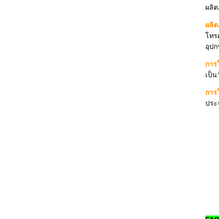
ผลิต
ผลิต
โทรศ
อุปก
การ
เป็น
การใ
ประจ