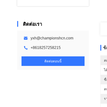
ติดต่อเรา
yxh@championshcn.com
ข
+8618257258215
สถ
ติดต่อตอนนี้
ได
ชื
สก
ร