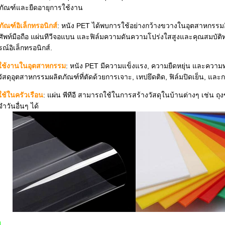
ภัณฑ์และยืดอายุการใช้งาน
ภัณฑ์อิเล็กทรอนิกส์
: หนัง PET ได้พบการใช้อย่างกว้างขวางในอุตสาหกรรมอิ
ัพท์มือถือ แผ่นทีวีจอแบน และฟิล์มความดันความโปร่งใสสูงและคุณสมบัติทาง
รณ์อิเล็กทรอนิกส์.
ใช้งานในอุตสาหกรรม
: หนัง PET มีความแข็งแรง, ความยืดหยุ่น และความท
วัสดุอุตสาหกรรมผลิตภัณฑ์ที่ตัดด้วยการเจาะ, เทปยึดติด, ฟิล์มปิดเย็น, แล
ช้ในครัวเรือน
: แผ่น พีทีอี สามารถใช้ในการสร้างวัสดุในบ้านต่างๆ เช่น ถุ
ําวันอื่นๆ ได้