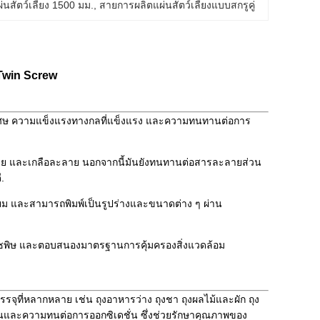
่นสัตว์เลี้ยง 1500 มม.
, 
สายการผลิตแผ่นสัตว์เลี้ยงแบบสกรูคู่
 Twin Screw
งพิเศษ ความแข็งแรงทางกลที่แข็งแรง และความทนทานต่อการ
าย และเกลือละลาย นอกจากนี้มันยังทนทานต่อสารละลายส่วน
.
่ยม และสามารถพิมพ์เป็นรูปร่างและขนาดต่าง ๆ ผ่าน
อยก๊าซพิษ และตอบสนองมาตรฐานการคุ้มครองสิ่งแวดล้อม
บรรจุที่หลากหลาย เช่น ถุงอาหารว่าง ถุงชา ถุงผลไม้และผัก ถุง
ื้นและความทนต่อการออกซิเดชั่น ซึ่งช่วยรักษาคุณภาพของ