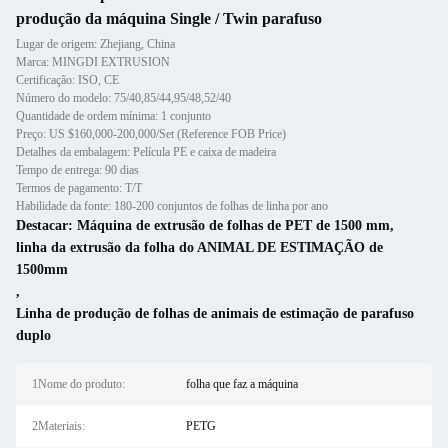
produção da máquina Single / Twin parafuso
Lugar de origem: Zhejiang, China
Marca: MINGDI EXTRUSION
Certificação: ISO, CE
Número do modelo: 75/40,85/44,95/48,52/40
Quantidade de ordem mínima: 1 conjunto
Preço: US $160,000-200,000/Set (Reference FOB Price)
Detalhes da embalagem: Película PE e caixa de madeira
Tempo de entrega: 90 dias
Termos de pagamento: T/T
Habilidade da fonte: 180-200 conjuntos de folhas de linha por ano
Destacar:
Máquina de extrusão de folhas de PET de 1500 mm
,
linha da extrusão da folha do ANIMAL DE ESTIMAÇÃO de
1500mm
,
Linha de produção de folhas de animais de estimação de parafuso
duplo
1Nome do produto:
folha que faz a máquina
2Materiais:
PETG