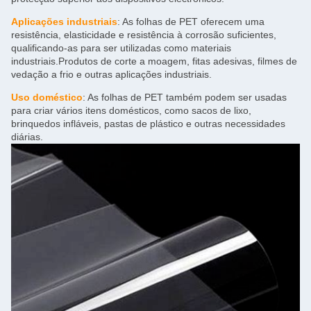
Aplicações industriais
: As folhas de PET oferecem uma
resistência, elasticidade e resistência à corrosão suficientes,
qualificando-as para ser utilizadas como materiais
industriais.Produtos de corte a moagem, fitas adesivas, filmes de
vedação a frio e outras aplicações industriais.
Uso doméstico
: As folhas de PET também podem ser usadas
para criar vários itens domésticos, como sacos de lixo,
brinquedos infláveis, pastas de plástico e outras necessidades
diárias.