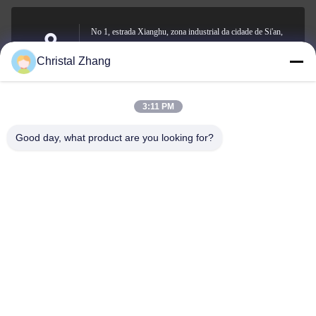
No 1, estrada Xianghu, zona industrial da cidade de Si'an,
condado de Changxing, cidade de Huzhou, província de
Endereço
Christal Zhang
Zhejiang
3:11 PM
yxh@championshcn.com
Good day, what product are you looking for?
E-mail
+8618257258215
Telefone
Zhejiang Mingdi Extrusion Machinery Co.,Ltd