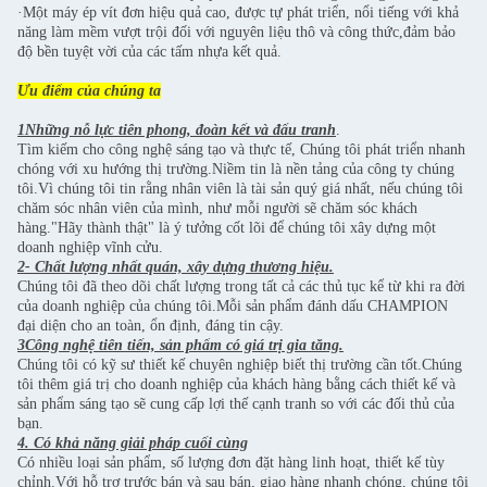
·Một máy ép vít đơn hiệu quả cao, được tự phát triển, nổi tiếng với khả
năng làm mềm vượt trội đối với nguyên liệu thô và công thức,đảm bảo
độ bền tuyệt vời của các tấm nhựa kết quả.
Ưu điểm của chúng ta
1Những nỗ lực tiên phong, đoàn kết và đấu tranh
.
Tìm kiếm cho công nghệ sáng tạo và thực tế, Chúng tôi phát triển nhanh
chóng với xu hướng thị trường.Niềm tin là nền tảng của công ty chúng
tôi.Vì chúng tôi tin rằng nhân viên là tài sản quý giá nhất, nếu chúng tôi
chăm sóc nhân viên của mình, như mỗi người sẽ chăm sóc khách
hàng."Hãy thành thật" là ý tưởng cốt lõi để chúng tôi xây dựng một
doanh nghiệp vĩnh cửu.
2- Chất lượng nhất quán, xây dựng thương hiệu.
Chúng tôi đã theo dõi chất lượng trong tất cả các thủ tục kể từ khi ra đời
của doanh nghiệp của chúng tôi.Mỗi sản phẩm đánh dấu CHAMPION
đại diện cho an toàn, ổn định, đáng tin cậy.
3Công nghệ tiên tiến, sản phẩm có giá trị gia tăng.
Chúng tôi có kỹ sư thiết kế chuyên nghiệp biết thị trường cần tốt.Chúng
tôi thêm giá trị cho doanh nghiệp của khách hàng bằng cách thiết kế và
sản phẩm sáng tạo sẽ cung cấp lợi thế cạnh tranh so với các đối thủ của
bạn.
4. Có khả năng giải pháp cuối cùng
Có nhiều loại sản phẩm, số lượng đơn đặt hàng linh hoạt, thiết kế tùy
chỉnh.Với hỗ trợ trước bán và sau bán, giao hàng nhanh chóng, chúng tôi