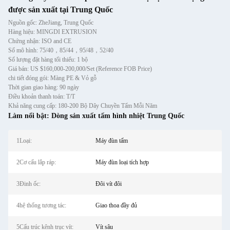
được sản xuất tại Trung Quốc
Nguồn gốc: ZheJiang, Trung Quốc
Hàng hiệu: MINGDI EXTRUSION
Chứng nhận: ISO and CE
Số mô hình: 75/40，85/44，95/48，52/40
Số lượng đặt hàng tối thiểu: 1 bộ
Giá bán: US $160,000-200,000/Set (Reference FOB Price)
chi tiết đóng gói: Màng PE & Vỏ gỗ
Thời gian giao hàng: 90 ngày
Điều khoản thanh toán: T/T
Khả năng cung cấp: 180-200 Bộ Dây Chuyền Tấm Mỗi Năm
Làm nổi bật:
Dòng sản xuất tấm hình nhiệt Trung Quốc
1Loại:
Máy đùn tấm
2Cơ cấu lắp ráp:
Máy đùn loại tích hợp
3Đinh ốc:
Đôi vít đôi
4hệ thống tương tác:
Giao thoa đầy đủ
5Cấu trúc kênh trục vít:
Vít sâu