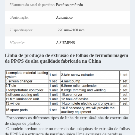
5Estrutura do canal de parafuso:
Parafuso profundo
6Automação:
Automático
7Especificações:
1220 mm-2100 mm
8Controle:
A SIEMENS
Linha de produção de extrusão de folhas de termoformagem
de PP/PS de alta qualidade fabricada na China
·Fornecemos os diferentes tipos de linha de extrusão/linha de coextrusão
de chapas de plástico.
·O modelo predominante no mercado das máquinas de extrusão de folhas
de PP/PS é a extrusora de parafuso único.Uma extrusora de parafuso