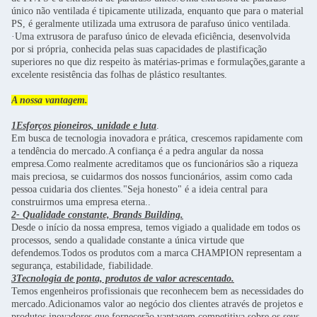
único não ventilada é tipicamente utilizada, enquanto que para o material
PS, é geralmente utilizada uma extrusora de parafuso único ventilada.
·Uma extrusora de parafuso único de elevada eficiência, desenvolvida
por si própria, conhecida pelas suas capacidades de plastificação
superiores no que diz respeito às matérias-primas e formulações,garante a
excelente resistência das folhas de plástico resultantes.
A nossa vantagem.
1Esforços pioneiros, unidade e luta
.
Em busca de tecnologia inovadora e prática, crescemos rapidamente com
a tendência do mercado.A confiança é a pedra angular da nossa
empresa.Como realmente acreditamos que os funcionários são a riqueza
mais preciosa, se cuidarmos dos nossos funcionários, assim como cada
pessoa cuidaria dos clientes."Seja honesto" é a ideia central para
construirmos uma empresa eterna..
2- Qualidade constante, Brands Building.
Desde o início da nossa empresa, temos vigiado a qualidade em todos os
processos, sendo a qualidade constante a única virtude que
defendemos.Todos os produtos com a marca CHAMPION representam a
segurança, estabilidade, fiabilidade.
3Tecnologia de ponta, produtos de valor acrescentado.
Temos engenheiros profissionais que reconhecem bem as necessidades do
mercado.Adicionamos valor ao negócio dos clientes através de projetos e
produtos inovadores que fornecerão vantagem competitiva sobre os seus