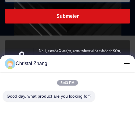
Submeter
No 1, estrada Xianghu, zona industrial da cidade de Si'an,
condado de Changxing, cidade de Huzhou, província de
Endereço
Christal Zhang
Zhejiang
5:43 PM
yxh@championshcn.com
Good day, what product are you looking for?
E-mail
+8618257258215
Telefone