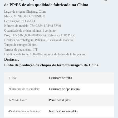
de PP/PS de alta qualidade fabricada na China
Lugar de origem: Zhejiang, China
Marca: MINGDI EXTRUSION
Certificação: ISO and CE
Número do modelo: 75/40,85/44,95/48,52/40
Quantidade de ordem mínima: 1 conjunto
Preço: US $160,000-200,000/Set (Reference FOB Price)
Detalhes da embalagem: Película PE e caixa de madeira
Tempo de entrega: 90 dias
Termos de pagamento: T/T
Habilidade da fonte: 180-200 conjuntos de folhas de linha por ano
Destacar:
Linha de produção de chapas de termoformagem da China
1Tipo:
Extrusora de folha
2Estrutura da assembleia:
Extrusora de tipo integral
3- Vai-te lixar.:
Parafusos duplos
4Sistema do acoplamento:
Intermeshing completo