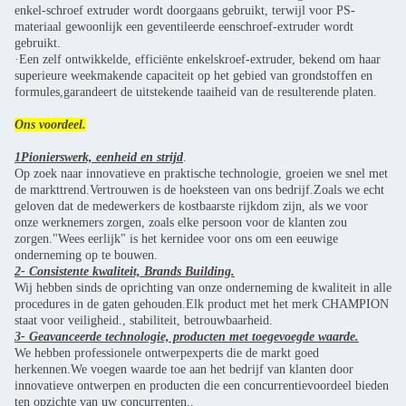
enkel-schroef extruder wordt doorgaans gebruikt, terwijl voor PS-
materiaal gewoonlijk een geventileerde eenschroef-extruder wordt
gebruikt.
·Een zelf ontwikkelde, efficiënte enkelskroef-extruder, bekend om haar
superieure weekmakende capaciteit op het gebied van grondstoffen en
formules,garandeert de uitstekende taaiheid van de resulterende platen.
Ons voordeel.
1Pionierswerk, eenheid en strijd
.
Op zoek naar innovatieve en praktische technologie, groeien we snel met
de markttrend.Vertrouwen is de hoeksteen van ons bedrijf.Zoals we echt
geloven dat de medewerkers de kostbaarste rijkdom zijn, als we voor
onze werknemers zorgen, zoals elke persoon voor de klanten zou
zorgen."Wees eerlijk" is het kernidee voor ons om een eeuwige
onderneming op te bouwen.
2- Consistente kwaliteit, Brands Building.
Wij hebben sinds de oprichting van onze onderneming de kwaliteit in alle
procedures in de gaten gehouden.Elk product met het merk CHAMPION
staat voor veiligheid., stabiliteit, betrouwbaarheid.
3- Geavanceerde technologie, producten met toegevoegde waarde.
We hebben professionele ontwerpexperts die de markt goed
herkennen.We voegen waarde toe aan het bedrijf van klanten door
innovatieve ontwerpen en producten die een concurrentievoordeel bieden
ten opzichte van uw concurrenten..