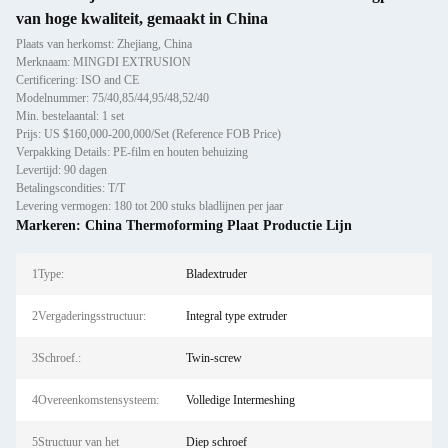
van hoge kwaliteit, gemaakt in China
Plaats van herkomst: Zhejiang, China
Merknaam: MINGDI EXTRUSION
Certificering: ISO and CE
Modelnummer: 75/40,85/44,95/48,52/40
Min. bestelaantal: 1 set
Prijs: US $160,000-200,000/Set (Reference FOB Price)
Verpakking Details: PE-film en houten behuizing
Levertijd: 90 dagen
Betalingscondities: T/T
Levering vermogen: 180 tot 200 stuks bladlijnen per jaar
Markeren:
China Thermoforming Plaat Productie Lijn
1Type:
Bladextruder
2Vergaderingsstructuur:
Integral type extruder
3Schroef.:
Twin-screw
4Overeenkomstensysteem:
Volledige Intermeshing
5Structuur van het
Diep schroef