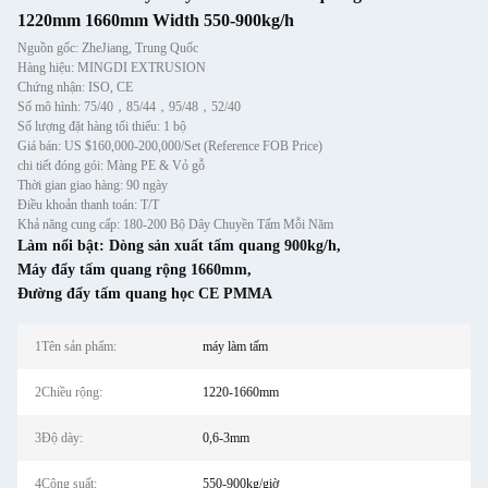
1220mm 1660mm Width 550-900kg/h
Nguồn gốc: ZheJiang, Trung Quốc
Hàng hiệu: MINGDI EXTRUSION
Chứng nhận: ISO, CE
Số mô hình: 75/40，85/44，95/48，52/40
Số lượng đặt hàng tối thiểu: 1 bộ
Giá bán: US $160,000-200,000/Set (Reference FOB Price)
chi tiết đóng gói: Màng PE & Vỏ gỗ
Thời gian giao hàng: 90 ngày
Điều khoản thanh toán: T/T
Khả năng cung cấp: 180-200 Bộ Dây Chuyền Tấm Mỗi Năm
Làm nổi bật:
Dòng sản xuất tấm quang 900kg/h
,
Máy đẩy tấm quang rộng 1660mm
,
Đường đẩy tấm quang học CE PMMA
1Tên sản phẩm:
máy làm tấm
2Chiều rộng:
1220-1660mm
3Độ dày:
0,6-3mm
4Công suất:
550-900kg/giờ