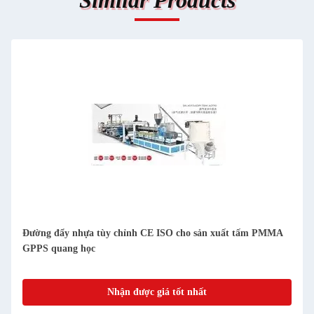
ựa tùy chỉnh CE ISO cho sản xuất tấm PMMA
Dòng sản xuất tấm
ọc
1220mm 1200mm 
Nhận được giá tốt nhất