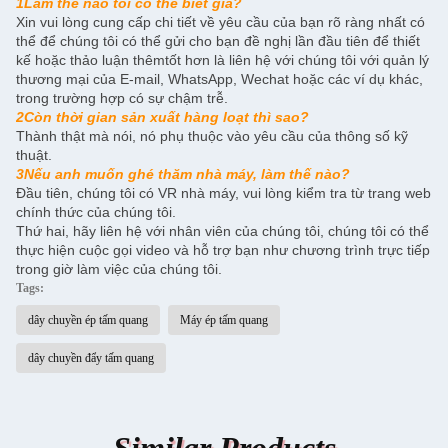
1Làm thế nào tôi có thể biết giá?
Xin vui lòng cung cấp chi tiết về yêu cầu của bạn rõ ràng nhất có
thể để chúng tôi có thể gửi cho bạn đề nghị lần đầu tiên để thiết
kế hoặc thảo luận thêmtốt hơn là liên hệ với chúng tôi với quản lý
thương mại của E-mail, WhatsApp, Wechat hoặc các ví dụ khác,
trong trường hợp có sự chậm trễ.
2Còn thời gian sản xuất hàng loạt thì sao?
Thành thật mà nói, nó phụ thuộc vào yêu cầu của thông số kỹ
thuật.
3Nếu anh muốn ghé thăm nhà máy, làm thế nào?
Đầu tiên, chúng tôi có VR nhà máy, vui lòng kiểm tra từ trang web
chính thức của chúng tôi.
Thứ hai, hãy liên hệ với nhân viên của chúng tôi, chúng tôi có thể
thực hiện cuộc gọi video và hỗ trợ bạn như chương trình trực tiếp
trong giờ làm việc của chúng tôi.
Tags:
dây chuyền ép tấm quang
Máy ép tấm quang
dây chuyền đẩy tấm quang
Similar Products