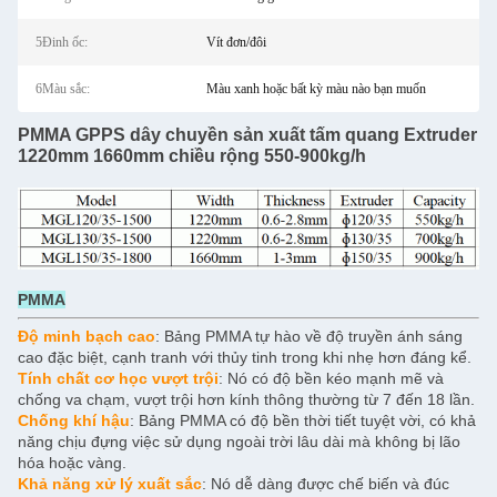
5Đinh ốc:
Vít đơn/đôi
6Màu sắc:
Màu xanh hoặc bất kỳ màu nào bạn muốn
PMMA GPPS dây chuyền sản xuất tấm quang Extruder
1220mm 1660mm chiều rộng 550-900kg/h
PMMA
Độ minh bạch cao
: Bảng PMMA tự hào về độ truyền ánh sáng
cao đặc biệt, cạnh tranh với thủy tinh trong khi nhẹ hơn đáng kể.
Tính chất cơ học vượt trội
: Nó có độ bền kéo mạnh mẽ và
chống va chạm, vượt trội hơn kính thông thường từ 7 đến 18 lần.
Chống khí hậu
: Bảng PMMA có độ bền thời tiết tuyệt vời, có khả
năng chịu đựng việc sử dụng ngoài trời lâu dài mà không bị lão
hóa hoặc vàng.
Khả năng xử lý xuất sắc
: Nó dễ dàng được chế biến và đúc