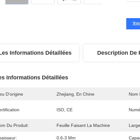
Obte
Les Informations Détaillées
Description De 
es Informations Détaillées
eu D'origine
Zhejiang, En Chine
Nom 
rtification
ISO, CE
Numé
om Du Produit:
Feuille Faisant La Machine
Large
paisseur:
0.6-3 Mm
Capac