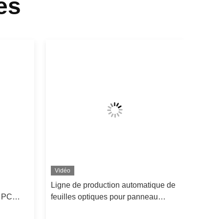
és
Vidéo
Ligne de production automatique de
s PC
feuilles optiques pour panneau
PMMA
lumineux en plastique