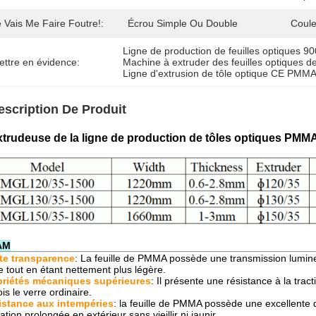
 Vais Me Faire Foutre!:
Écrou Simple Ou Double
Coule
Ligne de production de feuilles optiques 90
ettre en évidence:
Machine à extruder des feuilles optiques 
Ligne d'extrusion de tôle optique CE PMM
escription De Produit
xtrudeuse de la ligne de production de tôles optiques P
AM
te transparence
: La feuille de PMMA possède une transmission lumine
e tout en étant nettement plus légère.
priétés mécaniques supérieures
: Il présente une résistance à la tra
ois le verre ordinaire.
istance aux intempéries
: la feuille de PMMA possède une excellente 
isation prolongée en extérieur sans vieillir ni jaunir.