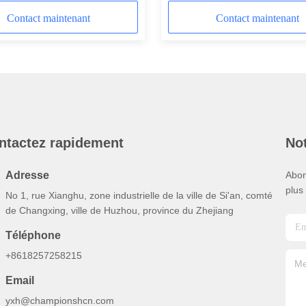
GPPS 750 kg/h
Contact maintenant
Contact maintenant
ntactez rapidement
Not
Adresse
Abon
plus
No 1, rue Xianghu, zone industrielle de la ville de Si'an, comté
de Changxing, ville de Huzhou, province du Zhejiang
Téléphone
+8618257258215
Email
yxh@championshcn.com