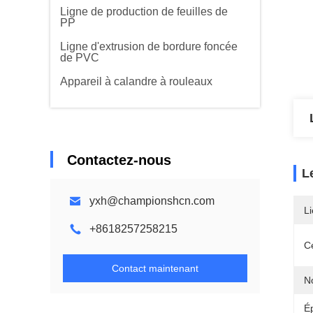
Ligne de production de feuilles de
PP
Ligne d'extrusion de bordure foncée
de PVC
Appareil à calandre à rouleaux
Contactez-nous
L
yxh@championshcn.com
Li
+8618257258215
Ce
Contact maintenant
N
É