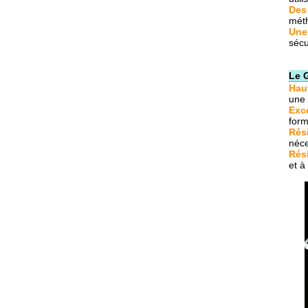
Des
méth
Une
sécu
Le 
Hau
une 
Exce
form
Rési
néce
Rés
et à