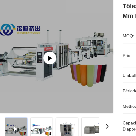
Tôl
Mm L
MOQ:
Prix:
Emball
Périod
Méthod
Capaci
D'appr