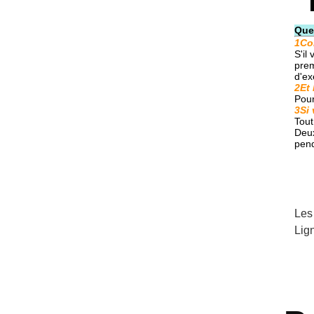
Que
1Com
S'il
prem
d'ex
2Et 
Pour
3Si 
Tout
Deux
pend
Les
Lig