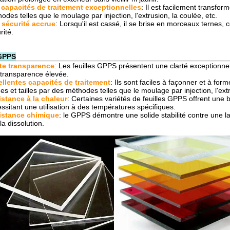
 capacités de traitement exceptionnelles
: Il est facilement transfor
odes telles que le moulage par injection, l'extrusion, la coulée, etc.
 sécurité accrue
: Lorsqu'il est cassé, il se brise en morceaux ternes, 
rité.
GPPS
te transparence
: Les feuilles GPPS présentent une clarté exceptionnel
transparence élevée.
llentes capacités de traitement
: Ils sont faciles à façonner et à for
es et tailles par des méthodes telles que le moulage par injection, l'ext
stance à la chaleur
: Certaines variétés de feuilles GPPS offrent une
ssitant une utilisation à des températures spécifiques.
istance chimique
: le GPPS démontre une solide stabilité contre une l
 la dissolution.