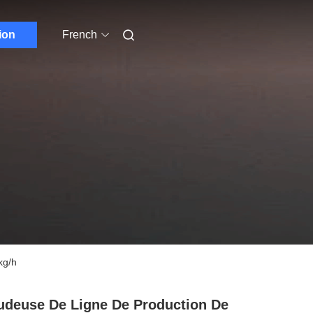
ion
French
kg/h
udeuse De Ligne De Production De