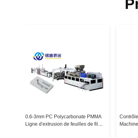
P
0.6-3mm PC Polycarbonate PMMA
Contrôl
e
Ligne d'extrusion de feuilles de film
Machine 
660
optique pour téléviseur portable LCD
pour pa