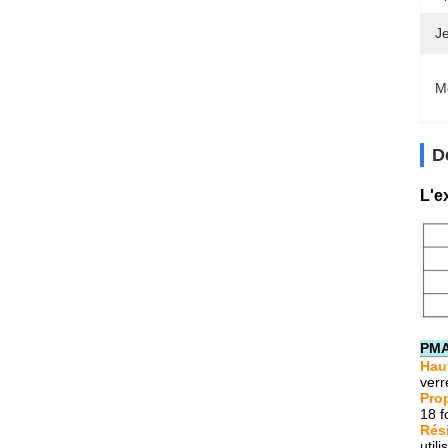
Je
M
D
L'e
PM
Hau
verr
Pro
18 f
Rés
util