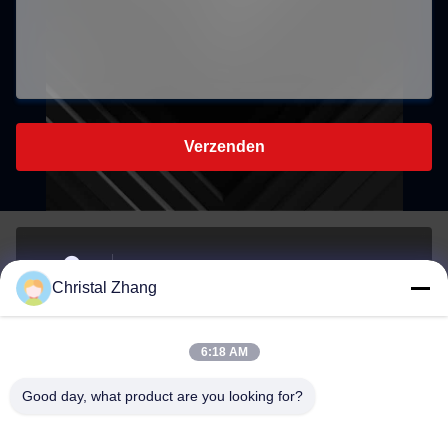
Verzenden
No. 1, Xianghu Road, Si'an Town Industrial Zone,
Christal Zhang
Changxing County, Huzhou City, provincie Zhejiang
Adres
6:18 AM
yxh@championshcn.com
Good day, what product are you looking for?
E-mail