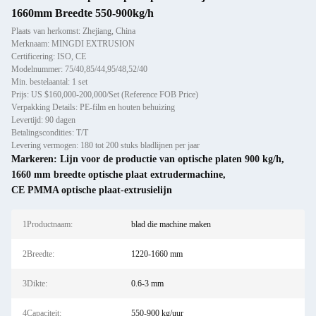
1660mm Breedte 550-900kg/h
Plaats van herkomst: Zhejiang, China
Merknaam: MINGDI EXTRUSION
Certificering: ISO, CE
Modelnummer: 75/40,85/44,95/48,52/40
Min. bestelaantal: 1 set
Prijs: US $160,000-200,000/Set (Reference FOB Price)
Verpakking Details: PE-film en houten behuizing
Levertijd: 90 dagen
Betalingscondities: T/T
Levering vermogen: 180 tot 200 stuks bladlijnen per jaar
Markeren:
Lijn voor de productie van optische platen 900 kg/h
,
1660 mm breedte optische plaat extrudermachine
,
CE PMMA optische plaat-extrusielijn
1Productnaam:
blad die machine maken
2Breedte:
1220-1660 mm
3Dikte:
0.6-3 mm
4Capaciteit:
550-900 kg/uur