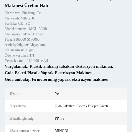
Makinesi Üretim Hatı
Menşe yeri: ZheJiang, Çin
Marka adı: MINGDI
Sertifika: CE, ISO
Model numarası: MGL130/38
Min sipariş miktarı: Bir Set
Fiyat: $160000-$170000
Ambalaj bilgileri: Ahşap kutu
Teslim süresi: 90 gün
Ödeme koşulları: T/T
Yetenek temini: 180-200 set/yıl
Vurgulamak:
Plastik ambalaj tabakası ekstrüzyon makinesi
,
Gıda Paketi Plastik Yaprak Ekstrüzyon Makinesi
,
Gıda ambalajı termoforming yaprak ekstrüzyon makinesi
1Durum:
Yeni
2Uygulama:
Gıda Paketleri, Elektrik Bileşen Paketi
3Plastik İşlenmiş:
PP, PS
4Satış sonrası hizmet:
MINGDI