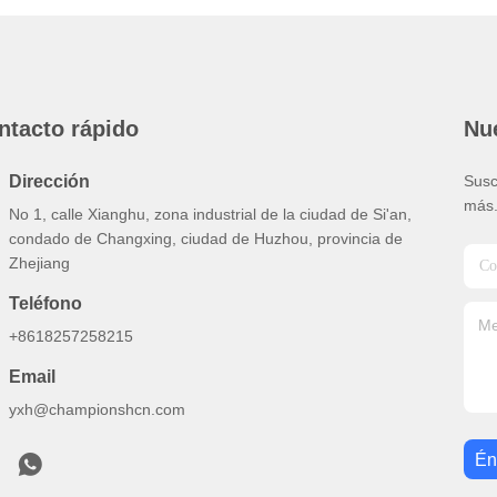
ntacto rápido
Nue
Dirección
Susc
más
No 1, calle Xianghu, zona industrial de la ciudad de Si'an,
condado de Changxing, ciudad de Huzhou, provincia de
Zhejiang
Teléfono
+8618257258215
Email
yxh@championshcn.com
Én