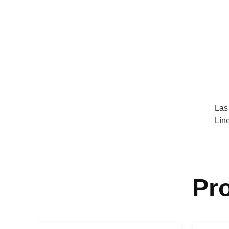
Las
Lín
Pr