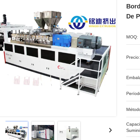
Bord
De P
MOQ:
Precio:
Embala
Períod
Métod
Capac
Sumini