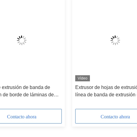
Vídeo
 extrusión de banda de
Extrusor de hojas de extrusi
n de borde de láminas de
línea de banda de extrusión
 de alta eficiencia 400 kg/h
borde de PVC totalmente au
doble
Contacto ahora
Contacto ahora