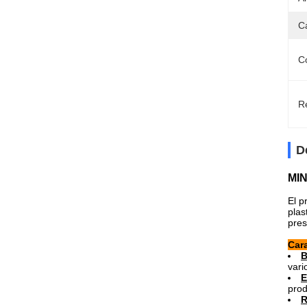
C
Co
Re
D
MIN
El p
plas
pres
Cara
B
vari
E
prod
R