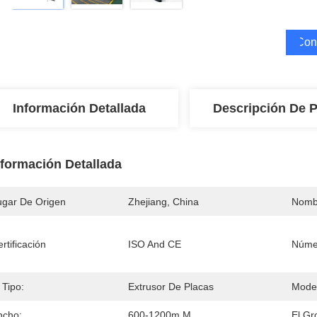
Cons
Información Detallada
Descripción De 
nformación Detallada
ugar De Origen
Zhejiang, China
Nomb
rtificación
ISO And CE
Núme
 Tipo:
Extrusor De Placas
Mode
ncho:
600-1200m M
El Gr