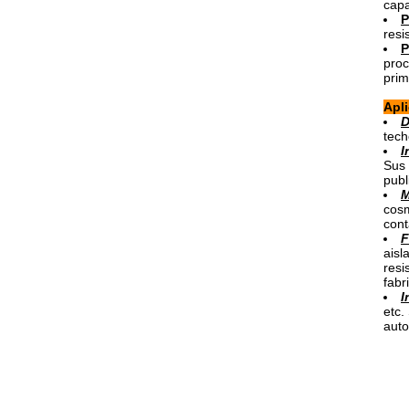
capa
P
resi
P
proc
prim
Apl
D
tech
I
Sus 
publ
M
cosm
cont
F
aisl
resi
fabr
I
etc.
auto