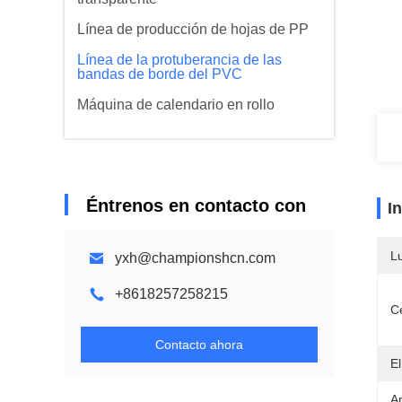
Línea de producción de hojas de PP
Línea de la protuberancia de las
bandas de borde del PVC
Máquina de calendario en rollo
Éntrenos en contacto con
I
L
yxh@championshcn.com
+8618257258215
Ce
Contacto ahora
El
A