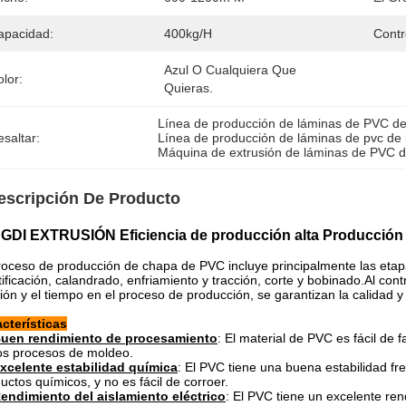
apacidad:
400kg/h
Contr
Azul O Cualquiera Que 
lor:
Quieras.
Línea de producción de láminas de PVC de 
saltar:
Línea de producción de láminas de pvc de
Máquina de extrusión de láminas de PVC de
escripción De Producto
GDI EXTRUSIÓN Eficiencia de producción alta Producción 
roceso de producción de chapa de PVC incluye principalmente las etap
tificación, calandrado, enfriamiento y tracción, corte y bobinado.Al con
ión y el tiempo en el proceso de producción, se garantizan la calidad y
cterísticas
uen rendimiento de procesamiento
: El material de PVC es fácil de
os procesos de moldeo.
xcelente estabilidad química
: El PVC tiene una buena estabilidad fren
uctos químicos, y no es fácil de corroer.
endimiento del aislamiento eléctrico
: El PVC tiene un excelente ren