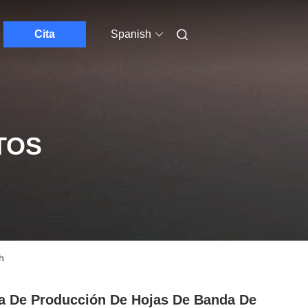
Cita
Spanish
TOS
h
a De Producción De Hojas De Banda De