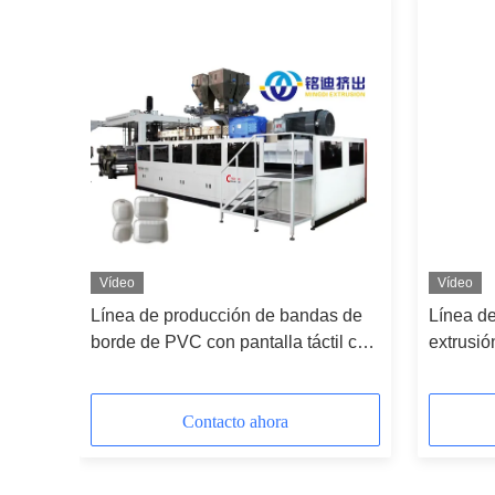
Vídeo
Vídeo
Línea de producción de bandas de
Línea de
00-
borde de PVC con pantalla táctil con
extrusió
control inteligente de PLC
plástico
tornillo 
Contacto ahora