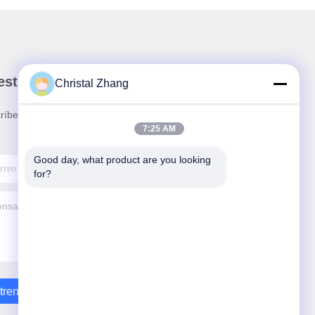
stro boletín
Christal Zhang
ríbete a nuestro boletín para obtener descuentos y
7:25 AM
.
Good day, what product are you looking 
for?
trenos En Contacto Con