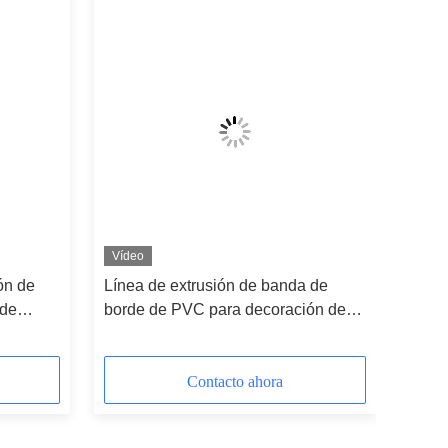
Vídeo
ón de
Línea de extrusión de banda de
 de
borde de PVC para decoración de
tomático
muebles 250-400 kg/h Precio de
fábrica
Contacto ahora