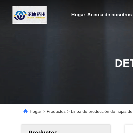
Hogar
Acerca de nosotros
DE
Hogar
>
Productos
>
Linea de producción de hojas de
Productos