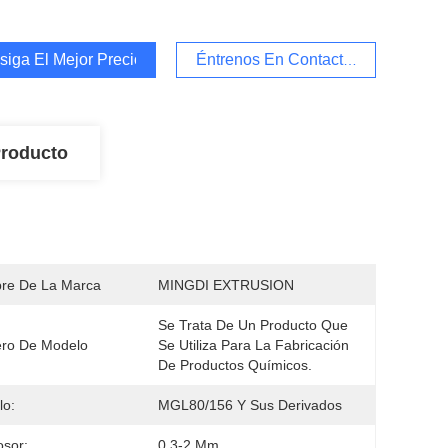
iga El Mejor Precio
Éntrenos En Contacto Con
Producto
re De La Marca
MINGDI EXTRUSION
Se Trata De Un Producto Que 
ro De Modelo
Se Utiliza Para La Fabricación 
De Productos Químicos.
lo:
MGL80/156 Y Sus Derivados
osor:
0.3-2 Mm