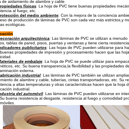
 de aislamiento de alambre y cable.
ropiedades físicas
: La hoja de PVC tiene buenas propiedades mecánic
stencia al fuego, etc.
rotección del medio ambiente
: Con la mejora de la conciencia ambie
eso de producción de láminas de PVC son cada vez más estrictos,y m
as ecológicas.
icación
ecoración arquitectónica
: Las láminas de PVC se utilizan a menudo e
os, tablas de pared, pisos, puertas y ventanas.y tiene cierta resistencia
ndicadores publicitarios
: Las hojas de PVC pueden utilizarse para hace
buenas propiedades de impresión y procesamiento hacen que las hojas
icidad.
ateriales de embalaje
: La hoja de PVC se puede utilizar para empac
éticos, etc. Su buena transparencia,la flexibilidad y las propiedades 
aminación externa.
abricación industrial
: Las láminas de PVC también se utilizan ampliam
amiento de alambre y cable, tuberías, cintas transportadoras, etc. Su res
stencia a altas temperaturas y otras características hacen que la hoja 
icación industrial.
ndustria del automóvil
: Las láminas de PVC pueden utilizarse en inte
 Su buena resistencia al desgaste, resistencia al fuego y comodidad pr
móviles.