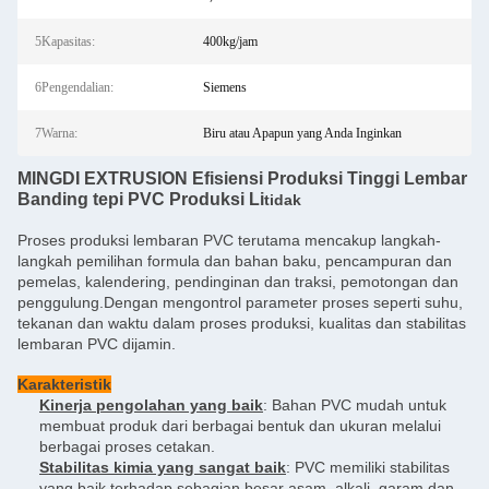
5Kapasitas:
400kg/jam
6Pengendalian:
Siemens
7Warna:
Biru atau Apapun yang Anda Inginkan
MINGDI EXTRUSION Efisiensi Produksi Tinggi Lembar
Banding tepi PVC Produksi Li
tidak
Proses produksi lembaran PVC terutama mencakup langkah-
langkah pemilihan formula dan bahan baku, pencampuran dan
pemelas, kalendering, pendinginan dan traksi, pemotongan dan
penggulung.Dengan mengontrol parameter proses seperti suhu,
tekanan dan waktu dalam proses produksi, kualitas dan stabilitas
lembaran PVC dijamin.
Karakteristik
Kinerja pengolahan yang baik
: Bahan PVC mudah untuk
membuat produk dari berbagai bentuk dan ukuran melalui
berbagai proses cetakan.
Stabilitas kimia yang sangat baik
: PVC memiliki stabilitas
yang baik terhadap sebagian besar asam, alkali, garam dan