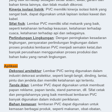
bahan kimia lainnya, dan tidak mudah dikorosi.
Kinerja isolasi listrik
: PVC memiliki kinerja isolasi listrik yang
sangat baik, dapat digunakan untuk lapisan isolasi kawat dan
kabel.
Sifat fisik
: Lembar PVC memiliki sifat mekanik yang baik,
seperti ketahanan terhadap keausan, ketahanan terhadap
cuaca, ketahanan terhadap api dan sebagainya.
Perlindungan Lingkungan
: Dengan peningkatan kesadaran
lingkungan, persyaratan perlindungan lingkungan dalam
proses produksi lembaran PVC menjadi semakin ketat,dan
banyak perusahaan menggunakan proses produksi dan
bahan baku yang ramah lingkungan.
Aplikasi
Dekorasi arsitektur
: Lembar PVC sering digunakan dalam
industri dekorasi arsitektur, seperti langit-langit, dinding, lantai,
pintu dan jendela.dan memiliki ketahanan api tertentu.
Tanda iklan
: Lembar PVC dapat digunakan untuk membuat
papan reklame, papan tanda, stand pameran, dll. Sifat cetak
dan pengolahannya yang baik membuat lembaran PVC
banyak digunakan dalam industri periklanan.
Bahan kemasan
: lembaran PVC dapat digunakan untuk
kemasan berbagai produk, seperti makanan, obat-obatan,