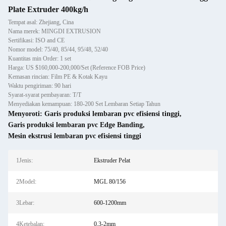
Plate Extruder 400kg/h
Tempat asal: Zhejiang, Cina
Nama merek: MINGDI EXTRUSION
Sertifikasi: ISO and CE
Nomor model: 75/40, 85/44, 95/48, 52/40
Kuantitas min Order: 1 set
Harga: US $160,000-200,000/Set (Reference FOB Price)
Kemasan rincian: Film PE & Kotak Kayu
Waktu pengiriman: 90 hari
Syarat-syarat pembayaran: T/T
Menyediakan kemampuan: 180-200 Set Lembaran Setiap Tahun
Menyoroti:
Garis produksi lembaran pvc efisiensi tinggi
,
Garis produksi lembaran pvc Edge Banding
,
Mesin ekstrusi lembaran pvc efisiensi tinggi
1Jenis:
Ekstruder Pelat
2Model:
MGL 80/156
3Lebar:
600-1200mm
4Ketebalan:
0,3-2mm