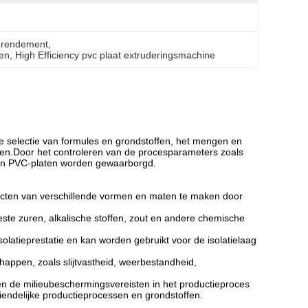
g rendement
, 
den
, 
High Efficiency pvc plaat extruderingsmachine
e selectie van formules en grondstoffen, het mengen en
len.Door het controleren van de procesparameters zoals
it van PVC-platen worden gewaarborgd.
ucten van verschillende vormen en maten te maken door
ste zuren, alkalische stoffen, zout en andere chemische
solatieprestatie en kan worden gebruikt voor de isolatielaag
appen, zoals slijtvastheid, weerbestandheid,
en de milieubeschermingsvereisten in het productieproces
endelijke productieprocessen en grondstoffen.