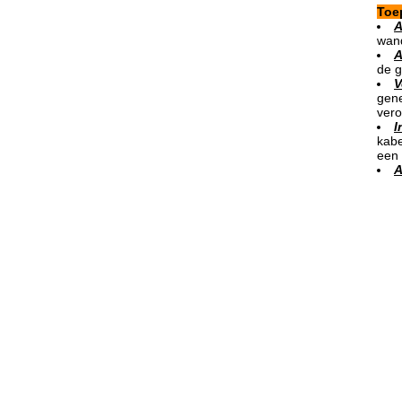
Toe
A
wand
A
de g
V
gene
vero
I
kabe
een 
A