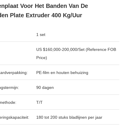
enplaat Voor Het Banden Van De
en Plate Extruder 400 Kg/uur
1 set
US $160,000-200,000/Set (Reference FOB
Price)
ardverpakking:
PE-film en houten behuizing
ngstermijn:
90 dagen
methode:
T/T
ringskapaciteit:
180 tot 200 stuks bladlijnen per jaar