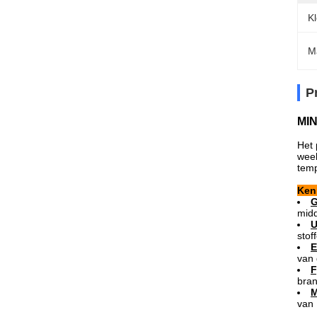
Kl
M
P
MIN
Het 
week
temp
Ken
G
midd
U
stof
E
van 
F
bran
M
van 