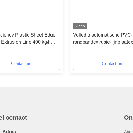
Video
iciency Plastic Sheet Edge
Volledig automatische PVC-
Extrusion Line 400 kg/h
randbandextrusie-lijnplaatex
rew
SIEMENS Control
Contact nu
Contact nu
el contact
On
Adres
Abon