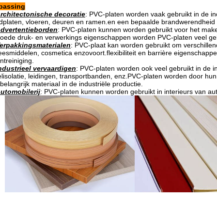
passing
rchitectonische decoratie
: PVC-platen worden vaak gebruikt in de ind
platen, vloeren, deuren en ramen.en een bepaalde brandwerendheid 
dvertentieborden
: PVC-platen kunnen worden gebruikt voor het make
oede druk- en verwerkings eigenschappen worden PVC-platen veel gebr
erpakkingsmaterialen
: PVC-plaat kan worden gebruikt om verschillen
esmiddelen, cosmetica enzovoort.flexibiliteit en barrière eigenschapp
ntreiniging.
ndustrieel vervaardigen
: PVC-platen worden ook veel gebruikt in de i
lisolatie, leidingen, transportbanden, enz.PVC-platen worden door 
belangrijk materiaal in de industriële productie.
utomobilerij
: PVC-platen kunnen worden gebruikt in interieurs van aut