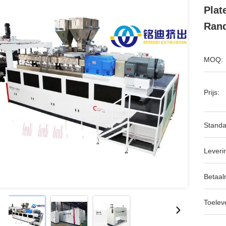
Plat
Rand
MOQ:
Prijs:
Standa
Leveri
Betaal
Toeleve