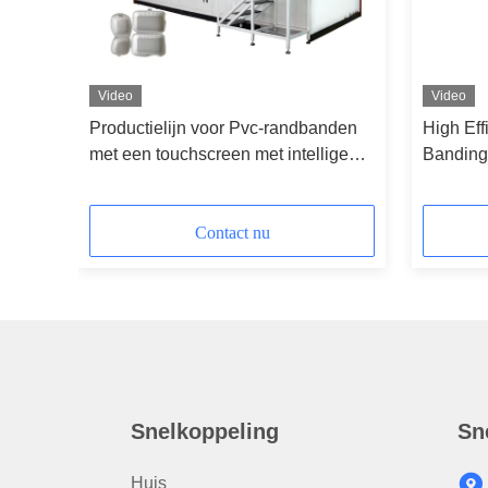
Video
Video
Productielijn voor Pvc-randbanden
High Eff
met een touchscreen met intelligente
Banding 
PLC-besturing
Twin Sc
Contact nu
Snelkoppeling
Sn
Huis