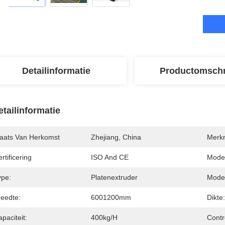
Detailinformatie
Productomschr
etailinformatie
laats Van Herkomst
Zhejiang, China
Merk
rtificering
ISO And CE
Mode
ype:
Platenextruder
Model
reedte:
6001200mm
Dikte:
paciteit:
400kg/h
Contr