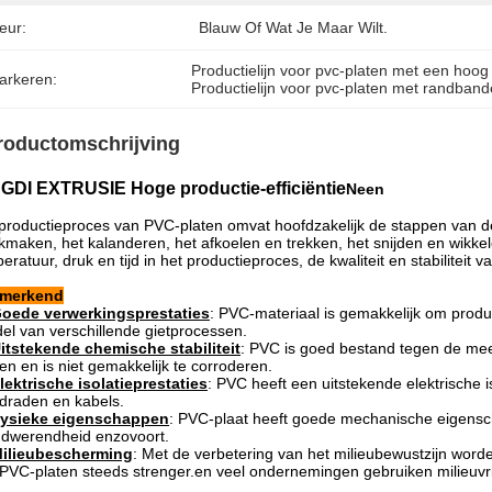
eur:
Blauw Of Wat Je Maar Wilt.
Productielijn voor pvc-platen met een hoo
arkeren:
Productielijn voor pvc-platen met randban
roductomschrijving
GDI EXTRUSIE Hoge productie-efficiëntie
Neen
productieproces van PVC-platen omvat hoofdzakelijk de stappen van d
maken, het kalanderen, het afkoelen en trekken, het snijden en wikke
eratuur, druk en tijd in het productieproces, de kwaliteit en stabilite
merkend
oede verwerkingsprestaties
: PVC-materiaal is gemakkelijk om prod
el van verschillende gietprocessen.
itstekende chemische stabiliteit
: PVC is goed bestand tegen de mee
fen en is niet gemakkelijk te corroderen.
lektrische isolatieprestaties
: PVC heeft een uitstekende elektrische i
draden en kabels.
ysieke eigenschappen
: PVC-plaat heeft goede mechanische eigensch
dwerendheid enzovoort.
ilieubescherming
: Met de verbetering van het milieubewustzijn word
PVC-platen steeds strenger.en veel ondernemingen gebruiken milieuvri