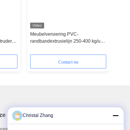
Video
Meubelversiering PVC-
truder
randbandextrusielijn 250-400 kg/uur
Fabrieksprijs
Contact nu
ze Nieuwsbrief
Christal Zhang
neer u op onze nieuwsbrief voor kortingen en