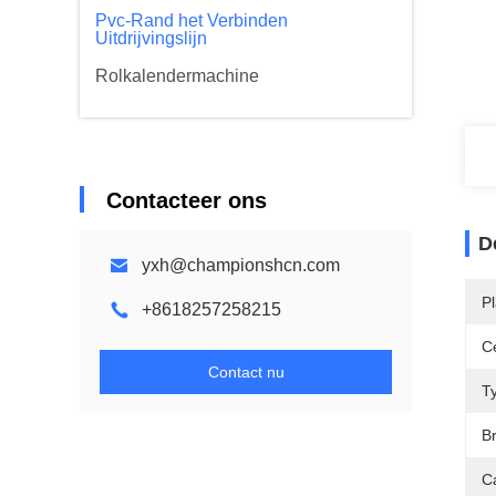
Pvc-Rand het Verbinden
Uitdrijvingslijn
Rolkalendermachine
Contacteer ons
D
yxh@championshcn.com
P
+8618257258215
Ce
Contact nu
T
B
Ca