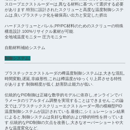
スロープエクストルーダーは,異なる材料に基づいて選択する必要
があります.特別に設計されたスクリューと高度な温度制御システ
ムは,良いプラスチック化を確保高い出力と安定した挤出
ハードスクリューとバレル,PP/PC材料のためのスクリューの特殊
構造設計.100%リサイクル素材が可能.
全地域温度モニター 圧力モニター
自動材料補給システム
制御システム:
プラスチックエクストルーダの樽温度制御システムは,大きな混乱,
時間変動,遅延,非線形性,これは樽温度がゆっくり上昇させる特性
があります.制御精度が低く,妨害防止能力が低い.
伝統的なPID制御は正確な数学的モデルに依存し,オンラインでパ
ラメータのリアルタイム調整を実現することはできません.この論
文では,プラスチックスクリューエクストルーダー用の模糊型PID
温度制御システムが設計されている.最後に,シミュレーション結果
によると,制御システムは良好な動的および静的特性を持っていま
す.伝統的なPID制御の欠点を改善し,大きなオーバーショートや大
きな温度変化など.