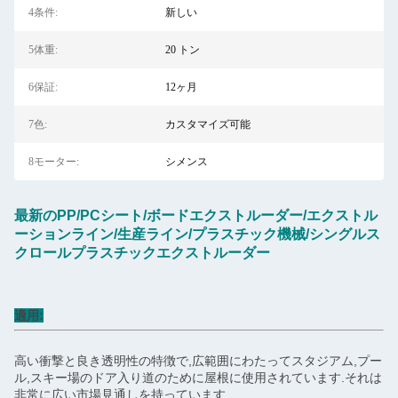
4条件:
新しい
5体重:
20 トン
6保証:
12ヶ月
7色:
カスタマイズ可能
8モーター:
シメンス
最新のPP/PCシート/ボードエクストルーダー/エクストル
ーションライン/生産ライン/プラスチック機械/シングルス
クロールプラスチックエクストルーダー
適用:
高い衝撃と良き透明性の特徴で,広範囲にわたってスタジアム,プー
ル,スキー場のドア入り道のために屋根に使用されています.それは
非常に広い市場見通しを持っています.