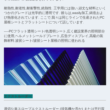
耐熱性,耐老性,耐衝撃性,絶熱性. 工学用には強い,頑丈な材料といく
つかのグレードは光学的に透明です. 彼らは,wasily加工,鋳造およ
び熱形化されています. ここで,我々は同じラインで生産されたPC
屋根シートとフラットシートについて話しています.
----PCフラット透明シート/色透明シート,広く建設業界の照明部分
に使用,ヘルメットシールドプレート,広告ディスプレイ,高級の装
飾材料.波状シート/波状シート屋根の照明に使われる
エクストルーダー:
適切な単スロープエクストルーダー (排気機か否か) または平行双