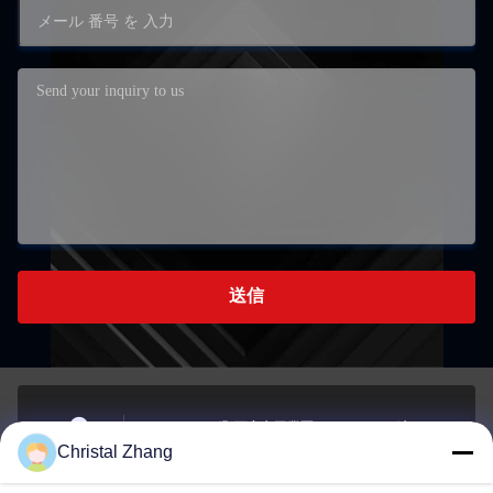
送信
チェンジング郡西安市工業区, チェンジング市, チェ
Christal Zhang
ンジング市
住所