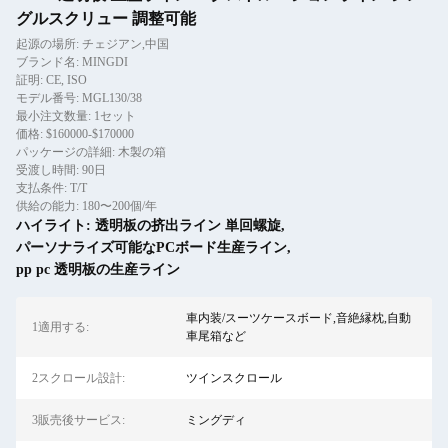
グルスクリュー 調整可能
起源の場所: チェジアン,中国
ブランド名: MINGDI
証明: CE, ISO
モデル番号: MGL130/38
最小注文数量: 1セット
価格: $160000-$170000
パッケージの詳細: 木製の箱
受渡し時間: 90日
支払条件: T/T
供給の能力: 180〜200個/年
ハイライト:
透明板の挤出ライン 単回螺旋
,
パーソナライズ可能なPCボード生産ライン
,
pp pc 透明板の生産ライン
車内装/スーツケースボード,音絶縁枕,自動
1適用する:
車尾箱など
2スクロール設計:
ツインスクロール
3販売後サービス:
ミングディ