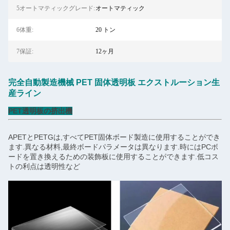
5オートマティックグレード:
オートマティック
6体重:
20 トン
7保証:
12ヶ月
完全自動製造機械 PET 固体透明板 エクストルーション生
産ライン
PET透明板の挤出機
APETとPETGは,すべてPET固体ボード製造に使用することができ
ます.異なる材料,最終ボードパラメータは異なります.時にはPCボ
ードを置き換えるための装飾板に使用することができます.低コス
トの利点は透明性など