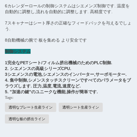
6カレンダーロールの制御システムはシエメンズ制御です. 温度を
自動的に調整し,流れを自動的に調整します. 高精度です.
7スキャナーはシート厚さの正確なフィードバックを与えるでしょ
う.
8自動機械の腕で 板を集める より安全です
制御システム
1完全なPETシート/フィルム挤出機械のためのPLC制御.
2. シエメンスの高級シリーズCPU.
3シエメンスの電池,シエメンスのインバーター,サーボモーター.
4. 集中制御,シメンスタッチスクリーンですべてのパラメータをブ
ラウズします. 圧力,温度,電流,速度など.
5. "加速の鍵"のユニークな機能,操作が簡単です.
Tags:
透明なプレート生産ライン
透明シート生産ライン
透明な板の挤出ライン