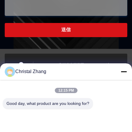
送信
チェンジング郡西安市工業区, チェンジング市, チェ
Christal Zhang
ンジング市
住所
12:15 PM
yxh@championshcn.com
Good day, what product are you looking for?
電子メール