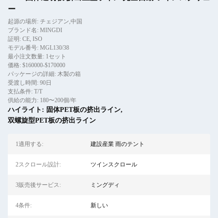
ー
起源の場所: チェジアン,中国
ブランド名: MINGDI
証明: CE, ISO
モデル番号: MGL130/38
最小注文数量: 1セット
価格: $160000-$170000
パッケージの詳細: 木製の箱
受渡し時間: 90日
支払条件: T/T
供給の能力: 180〜200個/年
ハイライト:
固体PET板の挤出ライン
,
双螺旋型PET板の挤出ライン
1適用する:
建設産業 雨のテント
2スクロール設計:
ツインスクロール
3販売後サービス:
ミングディ
4条件:
新しい