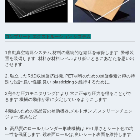
コンプリート エクストルーション システム
1自動真空給餌システム,材料の継続的な給餌を確保します. 警報装
置を装備します. 材料が材料レベルより低いときにあなたを思い出
させます.
2. 独立したR&D双螺旋挤出機. PET材料のための螺旋要素と樽の特
殊な設計,良い性能,良い plasticizingを維持するために.
3完全な圧力モニタリングにより 常に正確な圧力を得ることがで
きます 機械の動作が常に安定しているようにします
4機械のための高品質の補助機器,メルトポンプ,スクリーンチェン
ジャー,模具など
5. 高品質のロールカレンダー形成機械は,PET厚さとシート色の均
一性を保証します. 鏡表面ロールは,良いシート表面を維持します.