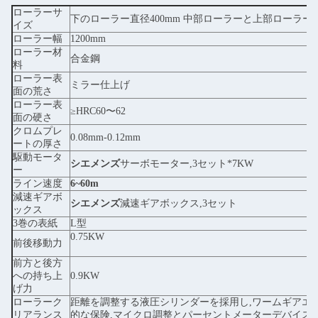
ローラーサ
下のローラー直径400mm 中部ローラーと上部ローラー直
イズ
ローラー幅
1200mm
ローラー材
合金鋼
料
ローラー表
ミラー仕上げ
面の荒さ
ローラー表
≥HRC60〜62
面の硬さ
クロムプレ
0.08mm-0.12mm
ートの厚さ
駆動モータ
シエメンズ
サーボモーター,3セット*7KW
ー
ライン速度
6~60m
減速ギアボ
シエメンズ
減速ギアボックス,3セット
ックス
3巻の表紙
L型
0.75KW
前後移動力
前方と後方
への持ち上
0.9KW
げ力
ローラーク
距離を調整する液圧シリンダーを採用し,ワームギアエ
リアランス
的な保険,マイクロ調整とパーセントメーターデバイス,水