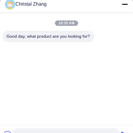
Christal Zhang
ンジング市
住所
10:35 AM
yxh@championshcn.com
Good day, what product are you looking for?
電子メール
+8618257258215
電話
Zhejiang Mingdi Extrusion Machinery Co.,Ltd