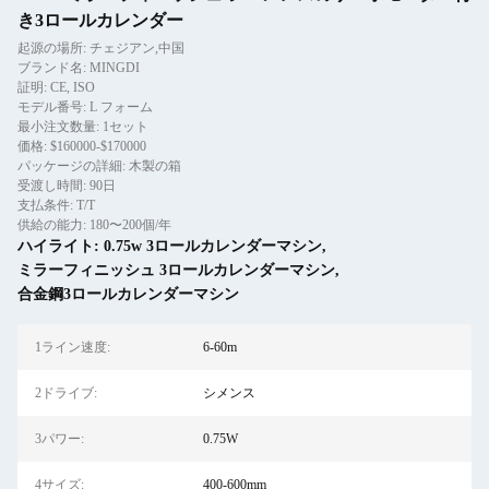
き3ロールカレンダー
起源の場所: チェジアン,中国
ブランド名: MINGDI
証明: CE, ISO
モデル番号: L フォーム
最小注文数量: 1セット
価格: $160000-$170000
パッケージの詳細: 木製の箱
受渡し時間: 90日
支払条件: T/T
供給の能力: 180〜200個/年
ハイライト:
0.75w 3ロールカレンダーマシン
,
ミラーフィニッシュ 3ロールカレンダーマシン
,
合金鋼3ロールカレンダーマシン
1ライン速度:
6-60m
2ドライブ:
シメンス
3パワー:
0.75W
4サイズ:
400-600mm