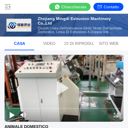
Chiacchierata
Contatto
Zhejiang Mingdi Extrusion Machinery
Co.,Ltd
Qualità Linea Dell'estrusione Dello Strato Dell'animale
Domestico, Linea Di Estrusione A Doppia Vite
Produttore Cinese
CASA
VIDEO
ELENCO DI RIPRODUZIONE
SITO WEB
ANIMALE DOMESTICO