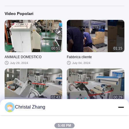
Video Popolari
00:51
01:15
ANIMALE DOMESTICO
Fabbrica cliente
July 29, 2024
July 04, 2024
02:43
00:29
animale domestico
linea per animali domestici
Christal Zhang
July 03, 2024
July 04, 2024
Video Recenti
5:48 PM