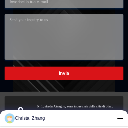
Invia
N. 1, strada Xianghu, zona industriale della città di Si'an,
contea di Changxing, città di Huzhou, provincia dello
Indirizzo
Christal Zhang
Zhejiang