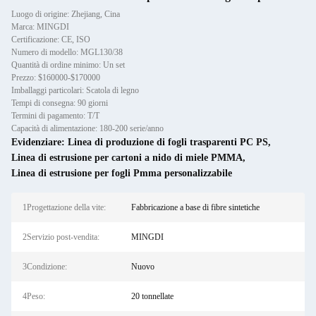
Luogo di origine: Zhejiang, Cina
Marca: MINGDI
Certificazione: CE, ISO
Numero di modello: MGL130/38
Quantità di ordine minimo: Un set
Prezzo: $160000-$170000
Imballaggi particolari: Scatola di legno
Tempi di consegna: 90 giorni
Termini di pagamento: T/T
Capacità di alimentazione: 180-200 serie/anno
Evidenziare:
Linea di produzione di fogli trasparenti PC PS
,
Linea di estrusione per cartoni a nido di miele PMMA
,
Linea di estrusione per fogli Pmma personalizzabile
1Progettazione della vite:
Fabbricazione a base di fibre sintetiche
2Servizio post-vendita:
MINGDI
3Condizione:
Nuovo
4Peso:
20 tonnellate