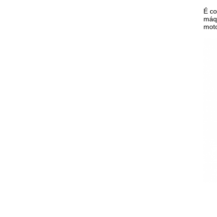
É co
máqu
mot