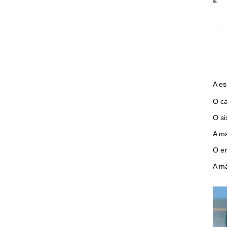
A es
O ca
O si
A má
O en
A má