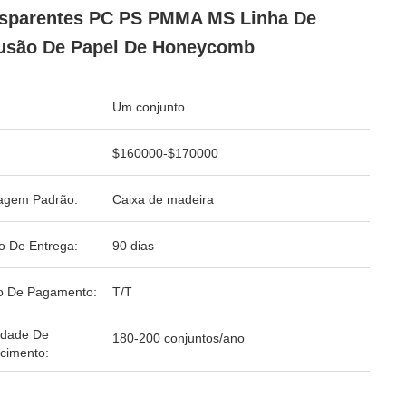
sparentes PC PS PMMA MS Linha De
usão De Papel De Honeycomb
Um conjunto
$160000-$170000
agem Padrão:
Caixa de madeira
o De Entrega:
90 dias
o De Pagamento:
T/T
idade De
180-200 conjuntos/ano
cimento: