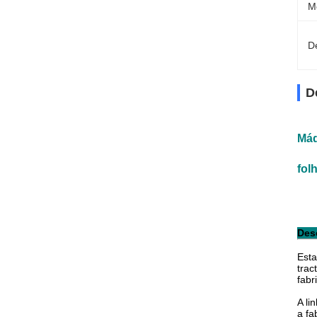
M
D
D
Máq
fol
Des
Esta
trac
fabr
A li
a fa