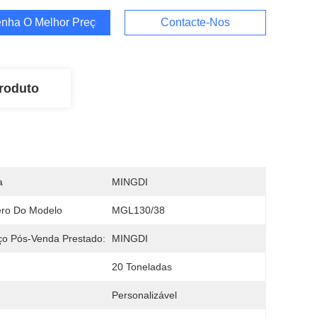
nha O Melhor Preço
Contacte-Nos
roduto
a
MINGDI
ro Do Modelo
MGL130/38
ço Pós-Venda Prestado:
MINGDI
20 Toneladas
Personalizável