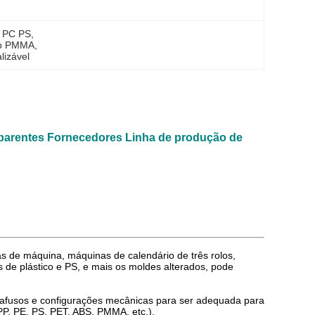
s PC PS
, 
mb PMMA
, 
lizável
parentes Fornecedores Linha de produção de
as de máquina, máquinas de calendário de três rolos,
de plástico e PS, e mais os moldes alterados, pode
arafusos e configurações mecânicas para ser adequada para
PP, PE, PS, PET, ABS, PMMA, etc.).