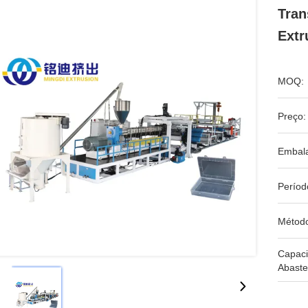
Tran
Extr
MOQ:
Preço:
Embal
Períod
Métod
Capac
Abaste