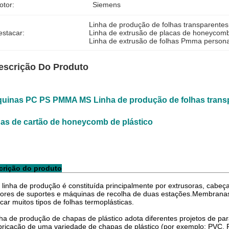
otor:
Siemens
Linha de produção de folhas transparente
estacar:
Linha de extrusão de placas de honeyco
Linha de extrusão de folhas Pmma persona
escrição Do Produto
uinas PC PS PMMA MS Linha de produção de folhas trans
has de cartão de honeycomb de plástico
crição do produto
 linha de produção é constituída principalmente por extrusoras, cabeç
tores de suportes e máquinas de recolha de duas estações.Membranas 
icar muitos tipos de folhas termoplásticas.
nha de produção de chapas de plástico adota diferentes projetos de p
bricação de uma variedade de chapas de plástico (por exemplo: PVC, 