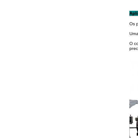
Apli
Os p
Uma 
O co
prec