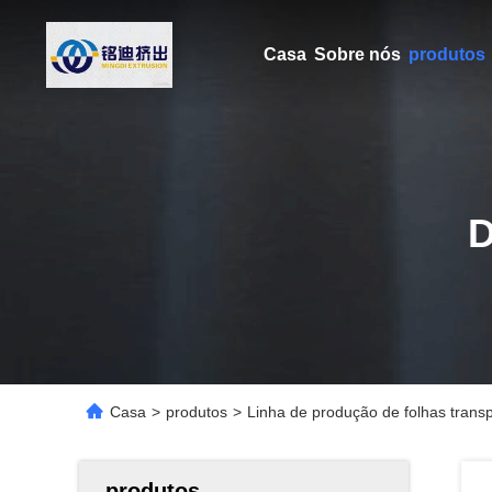
Casa
Sobre nós
produtos
Casa
>
produtos
>
Linha de produção de folhas tra
produtos