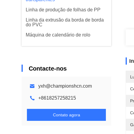
Linha de produção de folhas de PP
Linha da extrusão da borda de borda
do PVC
Máquina de calendário de rolo
I
Contacte-nos
L
yxh@championshcn.com
Ce
+8618257258215
P
C
Contato agora
G