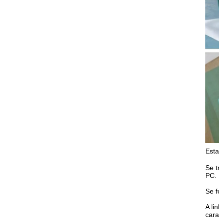
Esta
Se t
PC.
Se f
A li
cara