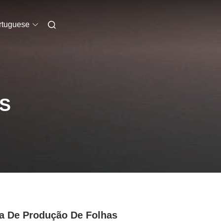
rtuguese
S
a De Produção De Folhas