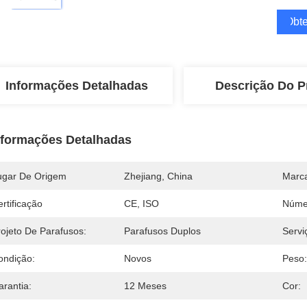
Obte
Informações Detalhadas
Descrição Do P
nformações Detalhadas
ugar De Origem
Zhejiang, China
Marc
rtificação
CE, ISO
Núme
rojeto De Parafusos:
Parafusos Duplos
Servi
ondição:
Novos
Peso:
arantia:
12 Meses
Cor: