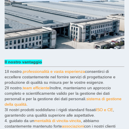
Il nostro vantaggio
1Il nostro.
professionalità e vasta esperienza
consentirci di
eccellere costantemente nel fornire servizi di progettazione e
produzione di qualità su misura per le vostre esigenze.
2Il nostro.
team efficiente
Inoltre, manteniamo un approccio
completo e scientificamente valido per la gestione dei dati
personali e per la gestione dei dati personali.
sistema di gestione
della qualità
.
3I nostri prodotti soddisfano i rigidi standard fissati
ISO e CE
,
garantendo una qualità superiore alle aspettative.
4. guidato da un
mentalità di vincita-vincita
, abbiamo
costantemente mantenuto forte
associazioni
con i nostri clienti