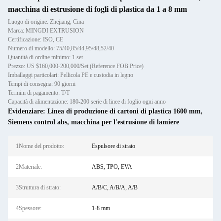
macchina di estrusione di fogli di plastica da 1 a 8 mm
Luogo di origine: Zhejiang, Cina
Marca: MINGDI EXTRUSION
Certificazione: ISO, CE
Numero di modello: 75/40,85/44,95/48,52/40
Quantità di ordine minimo: 1 set
Prezzo: US $160,000-200,000/Set (Reference FOB Price)
Imballaggi particolari: Pellicola PE e custodia in legno
Tempi di consegna: 90 giorni
Termini di pagamento: T/T
Capacità di alimentazione: 180-200 serie di linee di foglio ogni anno
Evidenziare:
Linea di produzione di cartoni di plastica 1600 mm
,
Siemens control abs
,
macchina per l'estrusione di lamiere
1Nome del prodotto:
Espulsore di strato
2Materiale:
ABS, TPO, EVA
3Struttura di strato:
A/B/C, A/B/A, A/B
4Spessore:
1-8 mm