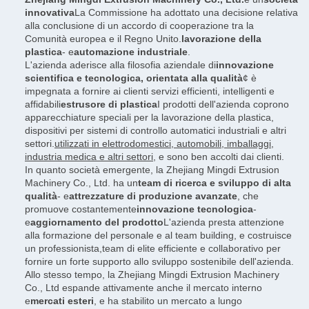
innovativa
La Commissione ha adottato una decisione relativa
alla conclusione di un accordo di cooperazione tra la
Comunità europea e il Regno Unito.
lavorazione della
plastica
- e
automazione industriale
.
L'azienda aderisce alla filosofia aziendale di
innovazione
scientifica e tecnologica, orientata alla qualità
¢ è
impegnata a fornire ai clienti servizi efficienti, intelligenti e
affidabili
estrusore di plastica
I prodotti dell'azienda coprono
apparecchiature speciali per la lavorazione della plastica,
dispositivi per sistemi di controllo automatici industriali e altri
settori.
utilizzati in elettrodomestici, automobili, imballaggi,
industria medica e altri settori
, e sono ben accolti dai clienti.
In quanto società emergente, la Zhejiang Mingdi Extrusion
Machinery Co., Ltd. ha un
team di ricerca e sviluppo di alta
qualità
- e
attrezzature di produzione avanzate
, che
promuove costantemente
innovazione tecnologica
-
e
aggiornamento del prodotto
L'azienda presta attenzione
alla formazione del personale e al team building, e costruisce
un professionista,team di elite efficiente e collaborativo per
fornire un forte supporto allo sviluppo sostenibile dell'azienda.
Allo stesso tempo, la Zhejiang Mingdi Extrusion Machinery
Co., Ltd espande attivamente anche il mercato interno
e
mercati esteri
, e ha stabilito un mercato a lungo