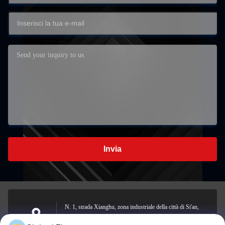
Invia
N. 1, strada Xianghu, zona industriale della città di Si'an,
contea di Changxing, città di Huzhou, provincia dello