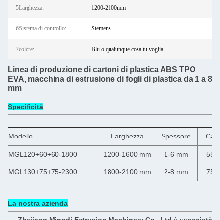
5Larghezza:
1200-2100mm
6Sistema di controllo:
Siemens
7colore:
Blu o qualunque cosa tu voglia.
Linea di produzione di cartoni di plastica ABS TPO
EVA, macchina di estrusione di fogli di plastica da 1 a 8
mm
Specificità
Modello
Larghezza
Spessore
Capa
MGL120+60+60-1800
1200-1600 mm
1-6 mm
550 
MGL130+75+75-2300
1800-2100 mm
2-8 mm
750 
La nostra azienda
Zhejiang Mingdi Extrusion Machinery Co., Ltd.
è un
società