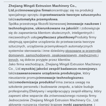
Zhejiang Mingdi Extrusion Machinery Co.,
Ltd.
jest
innowacyjna firma
koncentrując się na produkcji
specjalnego sprzętu do
przetwarzanie tworzyw sztucznych
a
także
automatyka przemysłowa
.
Spółka przestrzega filozofii biznesowej:
innowacje naukowe i
technologiczne, ukierunkowane na jakość
¢ i zobowiązuje
się do zapewnienia klientom skutecznych, inteligentnych i
niezawodnych usług
wytłaczacz plastikowy
Produkty firmy
obejmują specjalne urządzenia do przetwarzania tworzyw
sztucznych, urządzenia przemysłowych automatycznych
systemów sterowania i inne dziedziny.
stosowane w przemyśle
domowym, samochodowym, opakowaniowym, medycznym i
innych
, są dobrze przyjęte przez klientów.
Jako firma wschodząca, Zhejiang Mingdi Extrusion Machinery
Co., Ltd.
wysokiej jakości zespół badawczo-rozwojowy
a
także
zaawansowane urządzenia produkcyjne
, który
nieustannie promuje
innowacje technologiczne
a
także
modernizacja produktu
Firma zwraca uwagę na
szkolenie personelu i budowanie zespołu, a także buduje
profesjonalny,Efektywny i współpracujący zespół elitarny, który
zapewni silne wsparcie dla zrównoważonego rozwoju firmy.
Jednocześnie Zhejiang Mingdi Extrusion Machinery Co., Ltd.
aktywnie rozszerza również krajowe i
rynki zagraniczne
, i