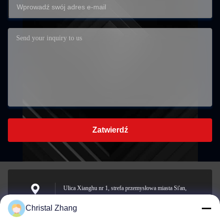
Zatwierdź
Ulica Xianghu nr 1, strefa przemysłowa miasta Si'an,
hrabstwo Changxing, miasto Huzhou, prowincja Zhejiang
Adres
Christal Zhang