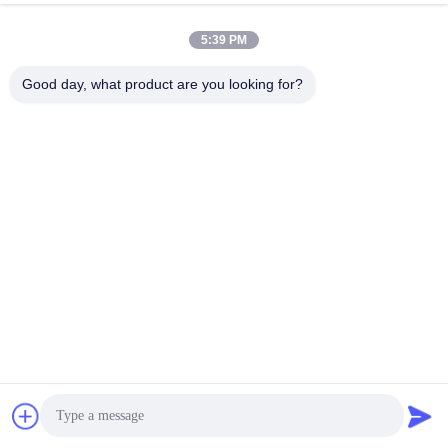
5:39 PM
yxh@championshcn.com
Wiadomość
Good day, what product are you looking for?
elektroniczna
+8618257258215
Telefon
Zhejiang Mingdi Extrusion Machinery Co.,Ltd
Najlepszą cenę
Rozmawiaj teraz.
Rozmawiaj teraz.
Zhejiang Mingdi Extrusion Machinery Co.,Ltd