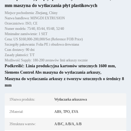
mm maszyna do wytłaczania płyt plastikowych
Miejsce pochodzenia: Zhejiang, Chiny
Nazwa handlowa: MINGDI EXTRUSION
Orzecznictwo: ISO, CE
Numer modelu: 75/40, 85/44, 95/48, 52/40
Minimalne zamówienie: 1 SET
Cena: US $160,000-200,000/Set (Reference FOB Price)
Szczegóły pakowania: Folia PE i obudowa drewniana
Czas dostawy: 90 dni
Zasady płatności: T/T
Możliwość Supply: 180-200 zestawów linii arkuszy rocznie
Podkreślić:
Linia produkcyjna kartonów sztucznych 1600 mm
,
Siemens Control Abs maszyna do wytłaczania arkuszy
,
Maszyna do wytłaczania arkuszy z tworzyw sztucznych o średnicy 8
mm
1Nazwa produktu:
Wytłaczarka arkuszowa
2Materiał:
ABS, TPO, EVA
3Struktura warstw:
A/B/C, A/B/A, A/B