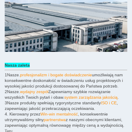
Nasza zaleta
1Nasze.
profesjonalizm i bogate doświadczenie
umożliwiają nam
konsekwentne doskonałość w świadczeniu usług projektowych i
wysokiej jakości produkcji dostosowanej do Państwa potrzeb.
2Nasze.
wydajny zespół
Zapewniamy szybkie rozwiązanie
wszystkich Twoich pytań i obaw.
system zarządzania jakością
.
3Nasze produkty spełniają rygorystyczne standardy
ISO i CE
,
zapewniając jakość przekraczającą oczekiwania.
4. Kierowany przez
Win-win mentalność
, konsekwentnie
utrzymywaliśmy silny
partnerstwa
z naszymi obecnymi klientami,
zapewniając optymalną równowagę między ceną a wydajnością.
Tags: