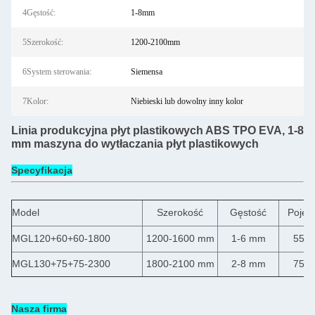
4Gęstość:
1-8mm
5Szerokość:
1200-2100mm
6System sterowania:
Siemensa
7Kolor:
Niebieski lub dowolny inny kolor
Linia produkcyjna płyt plastikowych ABS TPO EVA, 1-8
mm maszyna do wytłaczania płyt plastikowych
Specyfikacja
Model
Szerokość
Gęstość
Pojem
MGL120+60+60-1800
1200-1600 mm
1-6 mm
550 
MGL130+75+75-2300
1800-2100 mm
2-8 mm
750 
Nasza firma