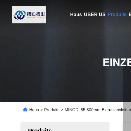
Haus
ÜBER US
Produits
E
EINZ
Haus
>
Produits
>
MINGDI 85 800mm Extrusionsleitung
Produits