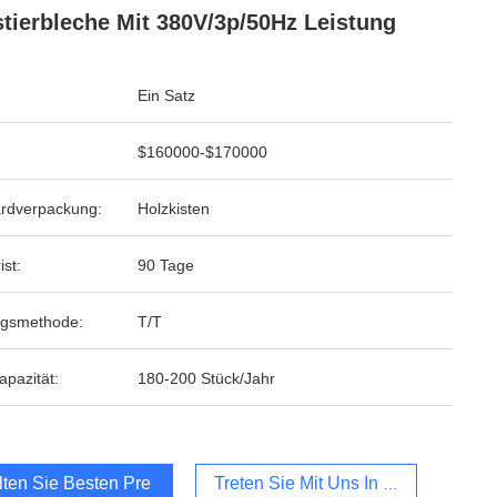
tierbleche Mit 380V/3p/50Hz Leistung
Ein Satz
$160000-$170000
rdverpackung:
Holzkisten
ist:
90 Tage
ngsmethode:
T/T
apazität:
180-200 Stück/Jahr
lten Sie Besten Preis
Treten Sie Mit Uns In Verbindung