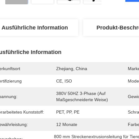
Ausführliche Information
Produkt-Beschr
usführliche Information
rkunftsort
Zhejiang, China
Mark
rtifizierung
CE, ISO
Mode
380V 50HZ 3-Phase (auf 
pannung:
Gewic
Maßgeschneiderte Weise)
rarbeitetes Kunststoff:
PET, PP, PE
Schra
ewährleistung:
12 Monate
Farbe
800 mm Streckenextrusionsleitung für Tier