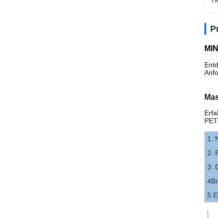
H
P
MIN
Entd
Anfo
Mas
Erfa
PET-
1. 
2. 
3. 
4Br
5.E