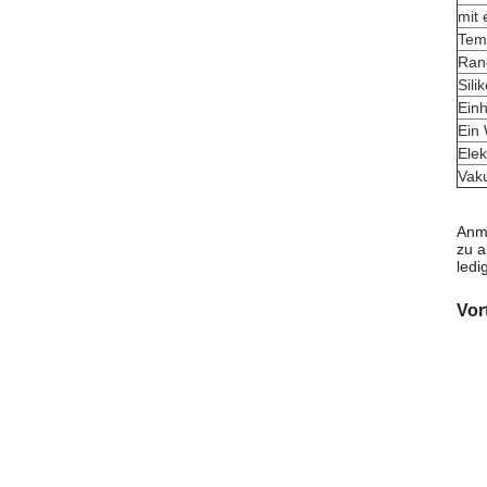
mit 
Temp
Ran
Sili
Einh
Ein
Elek
Vak
Anme
zu a
ledi
Vor