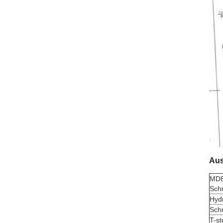
Aus
MD85
Sch
Hydr
Sch
T-s