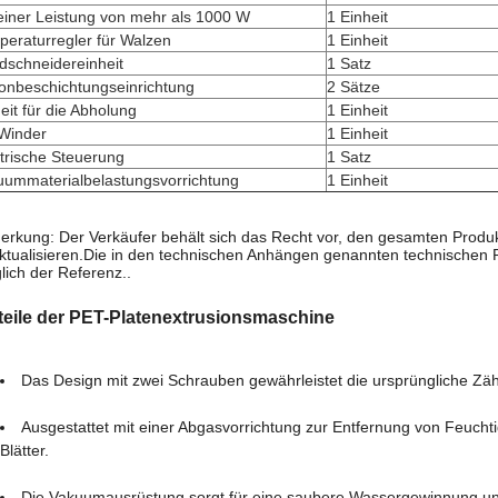
einer Leistung von mehr als 1000 W
1 Einheit
eraturregler für Walzen
1 Einheit
dschneidereinheit
1 Satz
konbeschichtungseinrichtung
2 Sätze
eit für die Abholung
1 Einheit
 Winder
1 Einheit
trische Steuerung
1 Satz
uummaterialbelastungsvorrichtung
1 Einheit
rkung: Der Verkäufer behält sich das Recht vor, den gesamten Produ
ktualisieren.Die in den technischen Anhängen genannten technischen 
glich der Referenz..
teile der PET-Platenextrusionsmaschine
Das Design mit zwei Schrauben gewährleistet die ursprüngliche Zäh
Ausgestattet mit einer Abgasvorrichtung zur Entfernung von Feucht
Blätter.
Die Vakuumausrüstung sorgt für eine saubere Wassergewinnung un