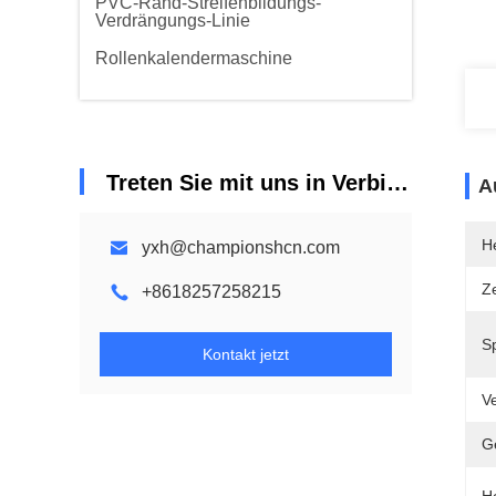
PVC-Rand-Streifenbildungs-
Verdrängungs-Linie
Rollenkalendermaschine
Treten Sie mit uns in Verbindung
A
He
yxh@championshcn.com
Ze
+8618257258215
S
Kontakt jetzt
Ve
G