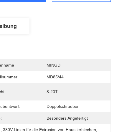
eibung
enname
MINGDI
llnummer
MD85/44
ht:
8-20T
ubentwurf:
Doppelschrauben
:
Besonders Angefertigt
e
, 
380V-Linien für die Extrusion von Haustierblechen
, 