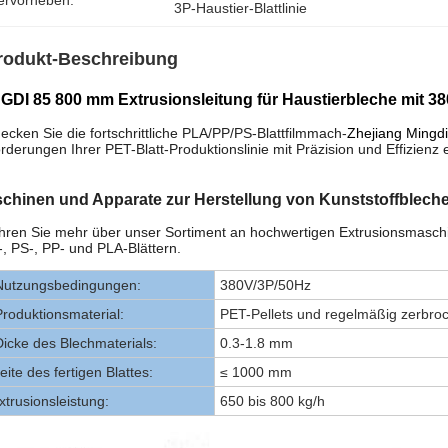
ervorheben:
3P-Haustier-Blattlinie
rodukt-Beschreibung
GDI 85 800 mm Extrusionsleitung für Haustierbleche mit 3
ecken Sie die fortschrittliche PLA/PP/PS-Blattfilmmach-
Zhejiang Mingdi
rderungen Ihrer PET-Blatt-Produktionslinie mit Präzision und Effizienz er
chinen und Apparate zur Herstellung von Kunststoffblech
hren Sie mehr über unser Sortiment an hochwertigen Extrusionsmaschin
, PS-, PP- und PLA-Blättern.
Nutzungsbedingungen:
380V/3P/50Hz
Produktionsmaterial:
PET-Pellets und regelmäßig zerbro
Dicke des Blechmaterials:
0.3-1.8 mm
eite des fertigen Blattes:
≤ 1000 mm
xtrusionsleistung:
650 bis 800 kg/h