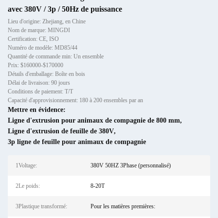
avec 380V / 3p / 50Hz de puissance
Lieu d'origine: Zhejiang, en Chine
Nom de marque: MINGDI
Certification: CE, ISO
Numéro de modèle: MD85/44
Quantité de commande min: Un ensemble
Prix: $160000-$170000
Détails d'emballage: Boîte en bois
Délai de livraison: 90 jours
Conditions de paiement: T/T
Capacité d'approvisionnement: 180 à 200 ensembles par an
Mettre en évidence:
Ligne d'extrusion pour animaux de compagnie de 800 mm
,
Ligne d'extrusion de feuille de 380V
,
3p ligne de feuille pour animaux de compagnie
1Voltage:
380V 50HZ 3Phase (personnalisé)
2Le poids:
8-20T
3Plastique transformé:
Pour les matières premières: