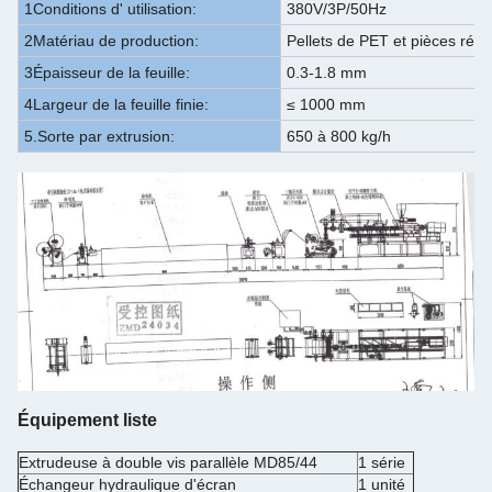
1Conditions d' utilisation:
380V/3P/50Hz
2Matériau de production:
Pellets de PET et pièces régu
3Épaisseur de la feuille:
0.3-1.8 mm
4Largeur de la feuille finie:
≤ 1000 mm
5.Sorte par extrusion:
650 à 800 kg/h
Équipement
liste
Extrudeuse à double vis parallèle MD85/44
1 série
Échangeur hydraulique d'écran
1 unité