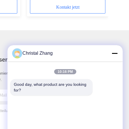
Kontakt jetzt
Christal Zhang
ser Newsletter
10:16 PM
nieren Sie unseren Newsletter für Rabatte und
.
Good day, what product are you looking 
for?