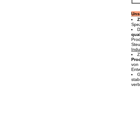
Uns
Z
Spez
D
qual
Prod
Ste
Indu
Z
Pro
von 
Ent
G
stab
verb