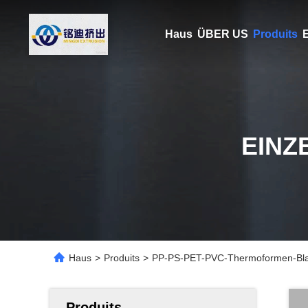
Haus
ÜBER US
Produits
E
EINZ
Haus
>
Produits
>
PP-PS-PET-PVC-Thermoformen-Blatt
Produits