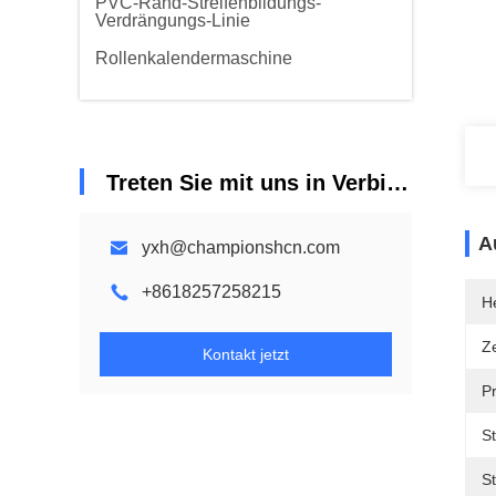
PVC-Rand-Streifenbildungs-
Verdrängungs-Linie
Rollenkalendermaschine
Treten Sie mit uns in Verbindung
A
yxh@championshcn.com
+8618257258215
He
Ze
Kontakt jetzt
P
S
St