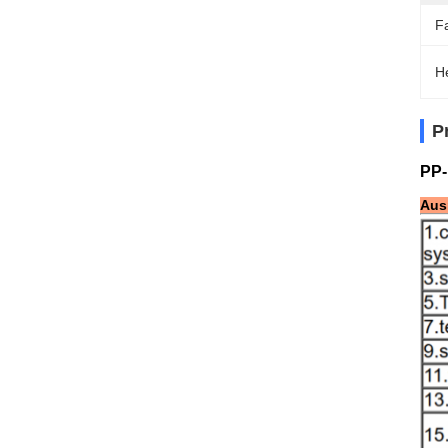
F
H
P
PP-
Aus