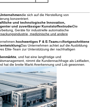
 Unternehmen
die sich auf die Herstellung von
ierung konzentriert.
ftliche und technologische Innovation,
lligenter und zuverlässiger Kunststoffextruder
Die
beitung, Geräte für industrielle automatische
rpackungsindustrie, medizinische und andere
nternehmen.
hochwertiges F & E-Team
und
fortgeschrittene
tentwicklung
Das Unternehmen achtet auf die Ausbildung
ves Elite-Team zur Unterstützung der nachhaltigen
ßenmärkte
, und hat eine langfristige und
tätsmanagement, nimmt die Kundennachfrage als Leitfaden,
,und hat die breite Markt Anerkennung und Lob gewonnen.