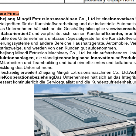
ere Firma
hejiang Mingdi Extrusionsmaschinen Co., Ltd.
ist eine
Innovatives
ialgeräten für die Kunststoffverarbeitung und die industrielle Automatis
as Unternehmen hält sich an die Geschäftsphilosophie von
wissenscha
itätsorientiert
¢ und verpflichtet sich, seinen Kunden
effizienter, inte
ukte des Unternehmens umfassen Spezialgeräte für die Kunststoffverar
uerungssysteme und andere Bereiche.
Haushaltsgeräte, Automobile, Ve
striezweige
, und werden von den Kunden gut aufgenommen.
hejiang Mingdi Extrusion Machinery Co., Ltd. ist ein aufstrebendes U
duktionsanlagen
, die ständig
technologische Innovation
und
Produk
Mitarbeitern und Teambuilding und baut eineeffizientes und kollaborati
wicklung des Unternehmens.
leichzeitig erweitert Zhejiang Mingdi Extrusionsmaschinen Co., Ltd.
Au
ile
Kooperationsbeziehung
Das Unternehmen hält sich an das Integri
essert kontinuierlich die Servicequalität und die Kundenzufriedenheit