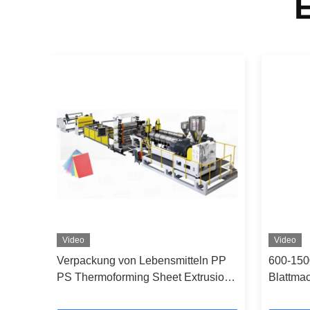
Video
Video
Verpackung von Lebensmitteln PP
600-150
PS Thermoforming Sheet Extrusion
Blattma
Line 350-1500 kg/h Kapazität
Extrusio