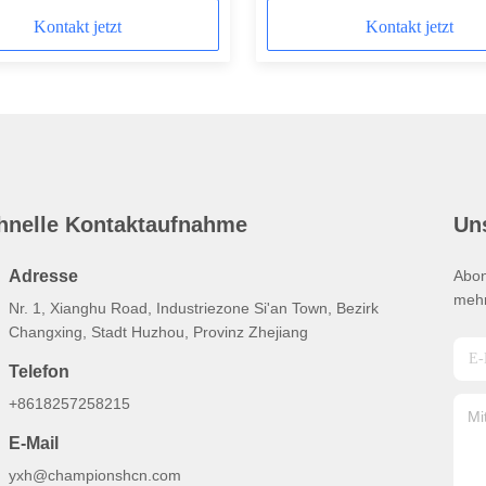
Kontakt jetzt
Kontakt jetzt
hnelle Kontaktaufnahme
Un
Adresse
Abon
mehr
Nr. 1, Xianghu Road, Industriezone Si'an Town, Bezirk
Changxing, Stadt Huzhou, Provinz Zhejiang
Telefon
+8618257258215
E-Mail
yxh@championshcn.com