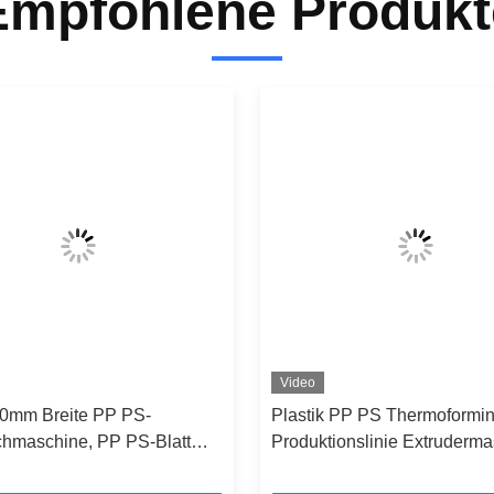
Empfohlene Produkt
Video
0mm Breite PP PS-
Plastik PP PS Thermoforming
chmaschine, PP PS-Blatt
Produktionslinie Extruderm
nslinie
1200-1660mm Breite