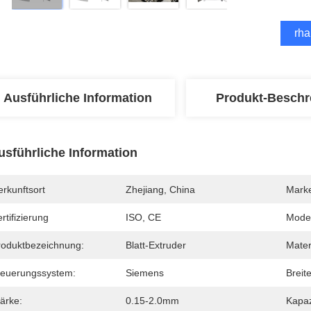
Erha
Ausführliche Information
Produkt-Beschr
usführliche Information
rkunftsort
Zhejiang, China
Mark
rtifizierung
ISO, CE
Mode
roduktbezeichnung:
Blatt-Extruder
Mater
teuerungssystem:
Siemens
Breite
ärke:
0.15-2.0mm
Kapaz