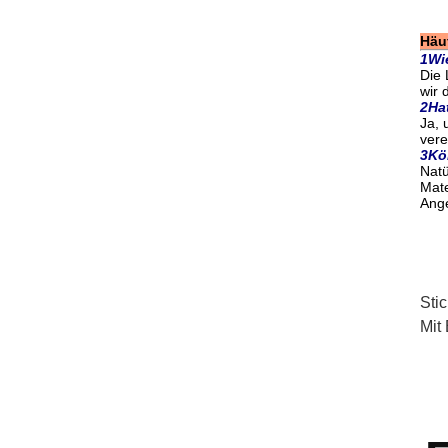
Häuf
1Wi
Die 
wir 
2Hat
Ja, 
vere
3Kö
Natü
Mate
Ang
Sti
Mit