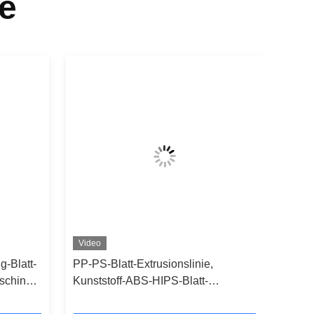
e
Video
-Blatt-
PP-PS-Blatt-Extrusionslinie,
aschine
Kunststoff-ABS-HIPS-Blatt-
Produktionslinie 350-1500 kg/h