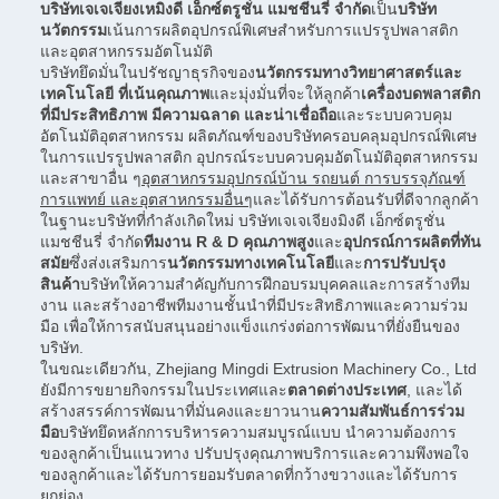
บริษัทเจเจเจียงเหมิงดี เอ็กซ์ตรูชั่น แมชชีนรี่ จํากัด
เป็น
บริษัท
นวัตกรรม
เน้นการผลิตอุปกรณ์พิเศษสําหรับการแปรรูปพลาสติก
และอุตสาหกรรมอัตโนมัติ
บริษัทยึดมั่นในปรัชญาธุรกิจของ
นวัตกรรมทางวิทยาศาสตร์และ
เทคโนโลยี ที่เน้นคุณภาพ
และมุ่งมั่นที่จะให้ลูกค้า
เครื่องบดพลาสติก
ที่มีประสิทธิภาพ มีความฉลาด และน่าเชื่อถือ
และระบบควบคุม
อัตโนมัติอุตสาหกรรม ผลิตภัณฑ์ของบริษัทครอบคลุมอุปกรณ์พิเศษ
ในการแปรรูปพลาสติก อุปกรณ์ระบบควบคุมอัตโนมัติอุตสาหกรรม
และสาขาอื่น ๆ
อุตสาหกรรมอุปกรณ์บ้าน รถยนต์ การบรรจุภัณฑ์
การแพทย์ และอุตสาหกรรมอื่นๆ
และได้รับการต้อนรับที่ดีจากลูกค้า
ในฐานะบริษัทที่กําลังเกิดใหม่ บริษัทเจเจเจียงมิงดี เอ็กซ์ตรูชั่น
แมชชีนรี่ จํากัด
ทีมงาน R & D คุณภาพสูง
และ
อุปกรณ์การผลิตที่ทัน
สมัย
ซึ่งส่งเสริมการ
นวัตกรรมทางเทคโนโลยี
และ
การปรับปรุง
สินค้า
บริษัทให้ความสําคัญกับการฝึกอบรมบุคคลและการสร้างทีม
งาน และสร้างอาชีพทีมงานชั้นนําที่มีประสิทธิภาพและความร่วม
มือ เพื่อให้การสนับสนุนอย่างแข็งแกร่งต่อการพัฒนาที่ยั่งยืนของ
บริษัท.
ในขณะเดียวกัน, Zhejiang Mingdi Extrusion Machinery Co., Ltd
ยังมีการขยายกิจกรรมในประเทศและ
ตลาดต่างประเทศ
, และได้
สร้างสรรค์การพัฒนาที่มั่นคงและยาวนาน
ความสัมพันธ์การร่วม
มือ
บริษัทยึดหลักการบริหารความสมบูรณ์แบบ นําความต้องการ
ของลูกค้าเป็นแนวทาง ปรับปรุงคุณภาพบริการและความพึงพอใจ
ของลูกค้าและได้รับการยอมรับตลาดที่กว้างขวางและได้รับการ
ยกย่อง.