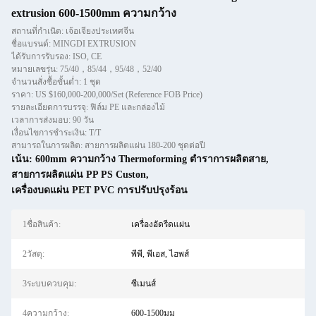
extrusion 600-1500mm ความกว้าง
สถานที่กำเนิด: เจ้อเจียงประเทศจีน
ชื่อแบรนด์: MINGDI EXTRUSION
ได้รับการรับรอง: ISO, CE
หมายเลขรุ่น: 75/40，85/44，95/48，52/40
จำนวนสั่งซื้อขั้นต่ำ: 1 ชุด
ราคา: US $160,000-200,000/Set (Reference FOB Price)
รายละเอียดการบรรจุ: ฟิล์ม PE และกล่องไม้
เวลาการส่งมอบ: 90 วัน
เงื่อนไขการชำระเงิน: T/T
สามารถในการผลิต: สายการผลิตแผ่น 180-200 ชุดต่อปี
เน้น:
600mm ความกว้าง Thermoforming ตําราการผลิตสาย
,
สายการผลิตแผ่น PP PS Custon
,
เครื่องบดแผ่น PET PVC การปรับปรุงร้อน
1ชื่อสินค้า:
เครื่องอัดรีดแผ่น
2วัสดุ:
พีพี, พีเอส, ไฮพส์
3ระบบควบคุม:
ซีเมนส์
4ความกว้าง:
600-1500มม