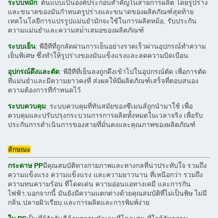
ระบบหมัก
: ต้นแบบเป็นองค์ประกอบสําคัญในสายการผลิต โดยรูปร่าง
และขนาดของมันกําหนดรูปร่างและขนาดของผลิตภัณฑ์สุดท้าย
เทคโนโลยีการแปรรูปแม่นยํามักจะใช้ในการผลิตหม้อ, รับประกัน
ความแม่นยําและความสม่ําเสมอของผลิตภัณฑ์
ระบบเย็น
: พีอีทีที่ถูกลัดผ่านการเย็นอย่างรวดเร็วผ่านอุปกรณ์ทําความ
เย็นพิเศษ ซึ่งทําให้รูปร่างของมันแข็งแรงและลดความบิดเบือน
อุปกรณ์ดึงและตัด
: พีอีทีที่เย็นลงถูกดึงเข้าไปในอุปกรณ์ตัด เพื่อการตัด
ที่แม่นยําและมีความยาวคงที่ ส่งผลให้มีผลิตภัณฑ์เสร็จที่ตอบสนอง
ความต้องการที่กําหนดไว้
ระบบควบคุม
: ระบบควบคุมที่ทันสมัยของซีเมนส์ถูกนํามาใช้ เพื่อ
ควบคุมและปรับปรุงกระบวนการการผลิตทั้งหมดในเวลาจริง เพื่อรับ
ประกันการดําเนินการของสายที่มั่นคงและคุณภาพของผลิตภัณฑ์
ลักษณะ
กระดาษ PP
มีคุณสมบัติทางกายภาพและทางกลที่น่าประทับใจ รวมถึง
ความแข็งแรง ความแข็งแรง และความยาวนาน ที่เหนือกว่า รวมถึง
ความทนความร้อน ที่โดดเด่น ความอ่อนแอทางเคมี และการกัน
ไฟฟ้า.นอกจากนี้ มันยังมีความแตกต่างด้วยคุณสมบัติที่ไม่เป็นพิษ ไม่มี
กลิ่น ปลายผิวเรียบ และการผลิตและการพิมพ์ง่าย