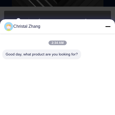
เลขที่ 1 ถนน Xianghu, เขตอุตสาหกรรมเมือง Si'an,
Christal Zhang
จังหวัด Changxing, เมือง Huzhou, จังหวัด Zhejiang
ที่อยู่
2:34 AM
yxh@championshcn.com
Good day, what product are you looking for?
อีเมล
+8618257258215
โทรศัพท์