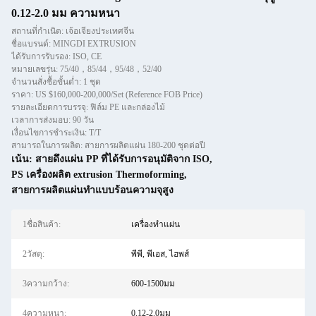
0.12-2.0 มม ความหนา
สถานที่กำเนิด: เจ้อเจียงประเทศจีน
ชื่อแบรนด์: MINGDI EXTRUSION
ได้รับการรับรอง: ISO, CE
หมายเลขรุ่น: 75/40，85/44，95/48，52/40
จำนวนสั่งซื้อขั้นต่ำ: 1 ชุด
ราคา: US $160,000-200,000/Set (Reference FOB Price)
รายละเอียดการบรรจุ: ฟิล์ม PE และกล่องไม้
เวลาการส่งมอบ: 90 วัน
เงื่อนไขการชำระเงิน: T/T
สามารถในการผลิต: สายการผลิตแผ่น 180-200 ชุดต่อปี
เน้น:
สายดึงแผ่น PP ที่ได้รับการอนุมัติจาก ISO
,
PS เครื่องผลิต extrusion Thermoforming
,
สายการผลิตแผ่นทําแบบร้อนความจุสูง
1ชื่อสินค้า:
เครื่องทำแผ่น
2วัสดุ:
พีพี, พีเอส, ไฮพส์
3ความกว้าง:
600-1500มม
4ความหนา:
0.12-2.0มม