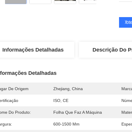
Obte
Informações Detalhadas
Descrição Do P
nformações Detalhadas
ugar De Origem
Zhejiang, China
Marc
rtificação
ISO, CE
Núme
ome Do Produto:
Folha Que Faz A Máquina
Mater
argura:
600-1500 Mm
Espes