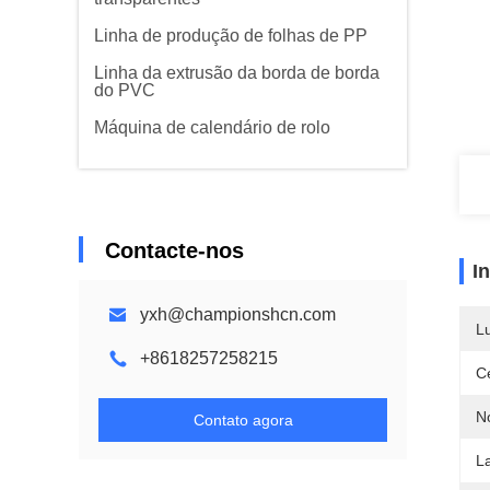
Linha de produção de folhas de PP
Linha da extrusão da borda de borda
do PVC
Máquina de calendário de rolo
Contacte-nos
I
yxh@championshcn.com
L
+8618257258215
Ce
N
Contato agora
L