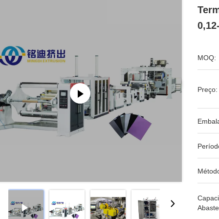
Term
0,12
MOQ:
Preço:
Embal
Períod
Métod
Capac
Abaste