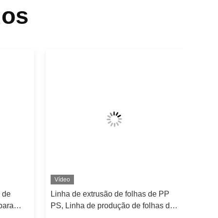
dos
Vídeo
 de
Linha de extrusão de folhas de PP
para
PS, Linha de produção de folhas de
mm
plástico ABS HIPS 350-1500 kg/h