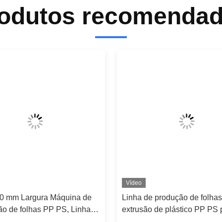
odutos recomenda
Vídeo
0 mm Largura Máquina de
Linha de produção de folhas
ão de folhas PP PS, Linha
extrusão de plástico PP PS 
usão de folhas PP PS
termoformação 1200-1660