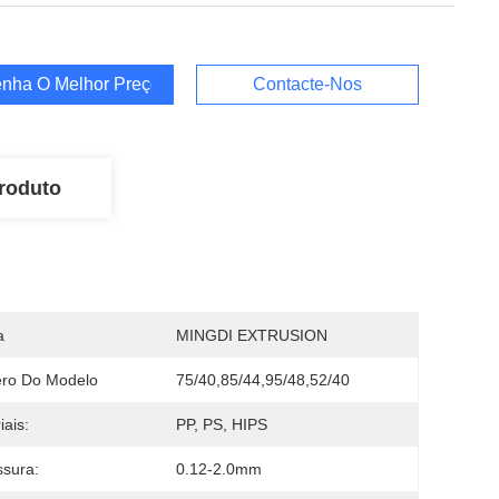
nha O Melhor Preço
Contacte-Nos
roduto
a
MINGDI EXTRUSION
ro Do Modelo
75/40,85/44,95/48,52/40
iais:
PP, PS, HIPS
sura:
0.12-2.0mm