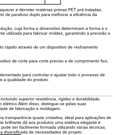
a aquecer e derreter matérias-primas PET pré-tratadas,
o de parafuso duplo para melhorar a eficiência da
odução, cuja forma e dimensões determinam a forma e o
e utilizada para fabricar moldes, garantindo a precisão e
o rápido através de um dispositivo de resfriamento
ositivo de corte para corte preciso e de comprimento fixo,
lementado para controlar e ajustar todo o processo de
e a qualidade do produto.
cluindo superior resistência, rigidez e durabilidade,
o elétrico.Além disso, distingue-se pelas suas
lidade de fabricação e moldagem.
 transparência quase cristalina, ideal para aplicações de
ie brilhante dá aos produtos uma estética elegante e
ode ser facilmente formada utilizando várias técnicas,
diversificada de necessidades de projeto.