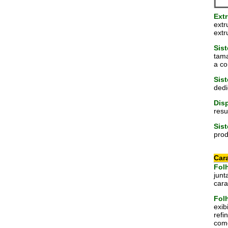
Ext
extr
extr
Sis
tama
a co
Sis
dedi
Disp
resu
Sis
prod
Cara
Fol
junt
cara
Fol
exib
refi
como