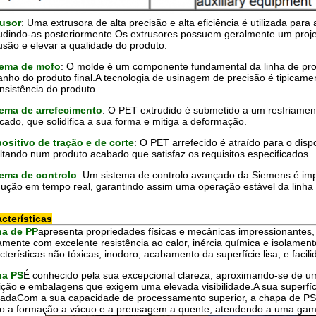
rusor
: Uma extrusora de alta precisão e alta eficiência é utilizada par
udindo-as posteriormente.Os extrusores possuem geralmente um projet
usão e elevar a qualidade do produto.
tema de mofo
: O molde é um componente fundamental da linha de pr
nho do produto final.A tecnologia de usinagem de precisão é tipicament
nsistência do produto.
tema de arrefecimento
: O PET extrudido é submetido a um resfriament
cado, que solidifica a sua forma e mitiga a deformação.
ositivo de tração e de corte
: O PET arrefecido é atraído para o disp
ltando num produto acabado que satisfaz os requisitos especificados.
tema de controlo
: Um sistema de controlo avançado da Siemens é imp
ução em tempo real, garantindo assim uma operação estável da linha 
cterísticas
ha de PP
apresenta propriedades físicas e mecânicas impressionantes, in
amente com excelente resistência ao calor, inércia química e isolament
cterísticas não tóxicas, inodoro, acabamento da superfície lisa, e faci
ha PS
É conhecido pela sua excepcional clareza, aproximando-se de uma
ição e embalagens que exigem uma elevada visibilidade.A sua superfíc
nadaCom a sua capacidade de processamento superior, a chapa de PS p
 a formação a vácuo e a prensagem a quente, atendendo a uma gama 