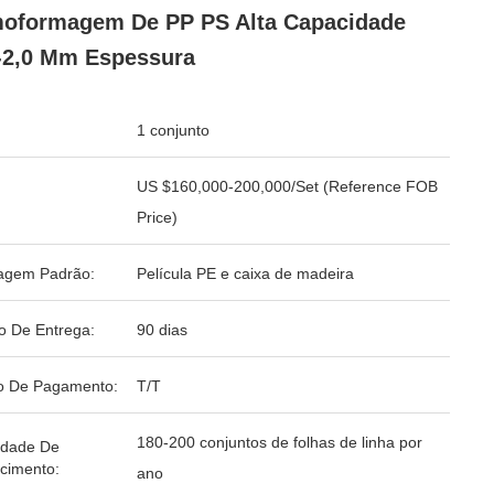
oformagem De PP PS Alta Capacidade
-2,0 Mm Espessura
1 conjunto
US $160,000-200,000/Set (Reference FOB
Price)
agem Padrão:
Película PE e caixa de madeira
o De Entrega:
90 dias
o De Pagamento:
T/T
180-200 conjuntos de folhas de linha por
idade De
cimento:
ano