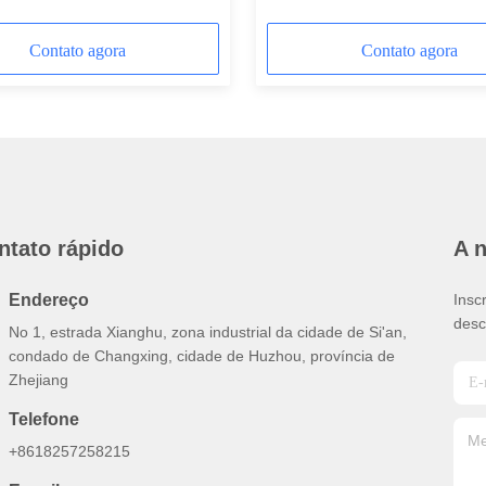
Largura
Contato agora
Contato agora
ntato rápido
A 
Endereço
Insc
desc
No 1, estrada Xianghu, zona industrial da cidade de Si'an,
condado de Changxing, cidade de Huzhou, província de
Zhejiang
Telefone
+8618257258215