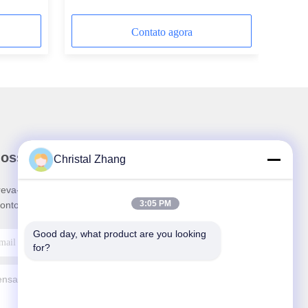
Contato agora
nossa newsletter
Christal Zhang
reva-se no nosso boletim informativo para obter
3:05 PM
ontos e mais.
Good day, what product are you looking 
for?