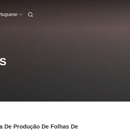
rtuguese
S
a De Produção De Folhas De