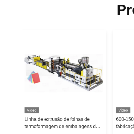
Pr
Vídeo
Vídeo
Linha de extrusão de folhas de
600-150
termoformagem de embalagens de
fabricaç
or
alimentos PP PS 350-1500 kg/h
de extr