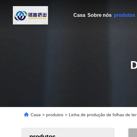
Casa
Sobre nós
produtos
Casa
>
produtos
>
Linha de produção de folhas de t
produtos