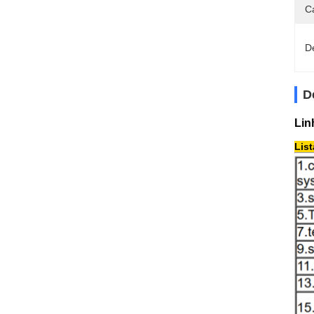
C
D
D
Lin
Lis